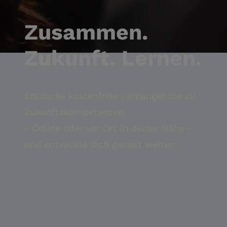
Zusammen.
Zukunft. Lernen.
Entdecke kostenfreie Lernangebote zu
Zukunftskompetenzen
- Online oder vor Ort in deiner Nähe -
und entwickle dich gezielt weiter.