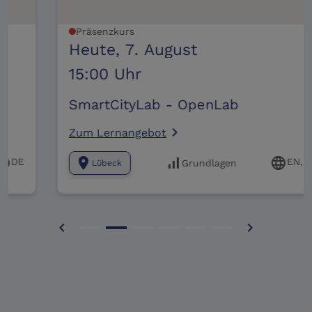
Präsenzkurs
Heute,
7. August
15:00 Uhr
SmartCityLab - OpenLab
Zum Lernangebot
navigate_next
location_on
signal_cellular_alt
language
EN, DE
Grundlagen
Lübeck
chevron_left
chevron_right