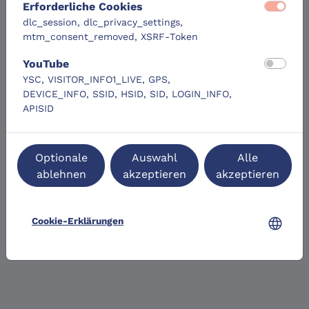
Erforderliche Cookies
dlc_session, dlc_privacy_settings,
mtm_consent_removed, XSRF-Token
YouTube
YSC, VISITOR_INFO1_LIVE, GPS,
DEVICE_INFO, SSID, HSID, SID, LOGIN_INFO,
APISID
Optionale
Auswahl
Alle
ablehnen
akzeptieren
akzeptieren
language
Cookie-Erklärungen