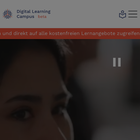
local_library
ekt auf alle kostenfreien Lernangebote zugreifen.
pause