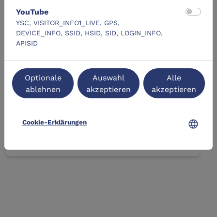
Gemeinnützige
YouTube
Organisationen
YSC, VISITOR_INFO1_LIVE, GPS,
DEVICE_INFO, SSID, HSID, SID, LOGIN_INFO,
APISID
Wissen nutzen, Netzwerke aufbauen,
gesellschaftliche Wirkung verstärken
Optionale
Auswahl
Alle
ablehnen
akzeptieren
akzeptieren
language
Mehr erfahren
Cookie-Erklärungen