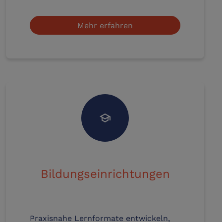
Mehr erfahren
school
Bildungseinrichtungen
Praxisnahe Lernformate entwickeln,