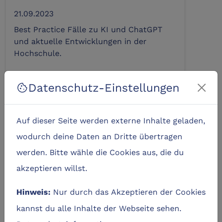
21.09.2023
Best Practice Fälle zu KI und ChatGPT
und aktuelle Entwicklungen in der
Hochschule.
KI Landeskonferenz 2023
Datenschutz-Einstellungen
cookie
28.09.2023
Auf dem Programm stehen hochkarätige
Auf dieser Seite werden externe Inhalte geladen,
Vorträge und Workshops zum fachlichen
wodurch deine Daten an Dritte übertragen
Austausch.
werden. Bitte wähle die Cookies aus, die du
Austausch Kompetenzen, KI und
akzeptieren willst.
Moodle
Nur durch das Akzeptieren der Cookies
Hinweis:
16.11.2023
kannst du alle Inhalte der Webseite sehen.
Austausch unseres aktuellen
Wissensstands zu Umgang mit