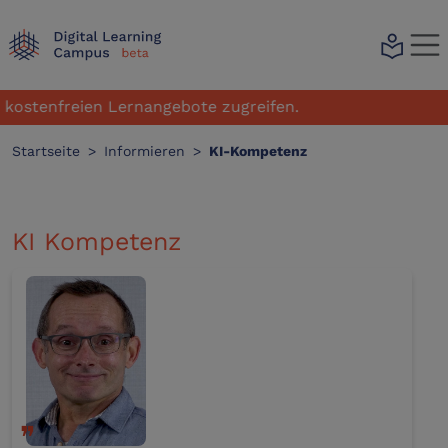
local_library
kostenfreien Lernangebote zugreifen.
Startseite
>
Informieren
>
KI-Kompetenz
KI Kompetenz
❞