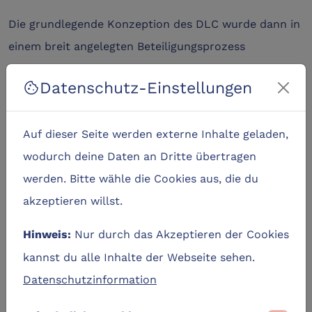
Die grundlegende Konzeption des DLC wurde dann in
einem breit angelegten Beteiligungsprozess
vorbereitet: Wofür brauchen wir eigentlich den DLC?
Datenschutz-Einstellungen
cookie
Welche Vorteile bietet er den verschiedenen
Zielgruppen? Was wären jeweils deren Motive
Auf dieser Seite werden externe Inhalte geladen,
teilzunehmen? Muss es so komplex angelegt sein? All
wodurch deine Daten an Dritte übertragen
dies wurde in zahlreichen Kommunikationsforen und
werden. Bitte wähle die Cookies aus, die du
einer Befragung vertieft, ausgewertet und liegt bis
akzeptieren willst.
heute in der ersten DLC-Studie vor:
Ergebnisbericht
DLC-Beteiligungsprozess
Nur durch das Akzeptieren der Cookies
Hinweis:
kannst du alle Inhalte der Webseite sehen.
Eine Dynamik in der Umsetzung gewann der DLC mit
Datenschutzinformation
der Aussicht auf Fördermittel aus dem
Landesprogramm Wirtschaft, in dem ein solches