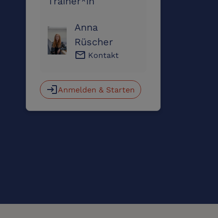
Trainer*in
Anna
Rüscher
email
Kontakt
login
Anmelden & Starten