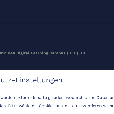
um" des Digital Learning Campus (DLC). Es
 Rahmen des DLC-Projekts arbeiten und selbst
utz-Einstellungen
Campus bereitstellen. Er bietet praktische
en rund um das Thema Bildungsgerechtigkeit.
e werden externe Inhalte geladen, wodurch deine Daten an
n. Bitte wähle die Cookies aus, die du akzeptieren willst