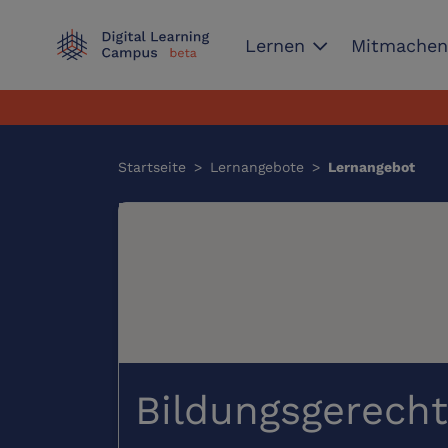
expand_more
Lernen
Mitmache
Startseite
>
Lernangebote
>
Lernangebot
Bildungsgerecht