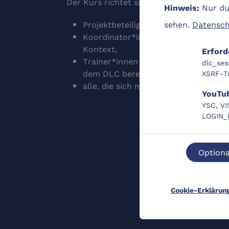
Der Kurs richtet sich insbesondere an:
Nur dur
Hinweis:
sehen.
Datensch
Projektbeteiligte in den Lernortver
Koordinator*innen oder Administra
Kontext,
Erford
Trainer*innen und weitere Personen,
dlc_ses
dem DLC bereitstellen und
XSRF-T
alle, die sich mit anderen DLC-Akt
YouTu
YSC, VI
LOGIN_
Optiona
Cookie-Erklärun