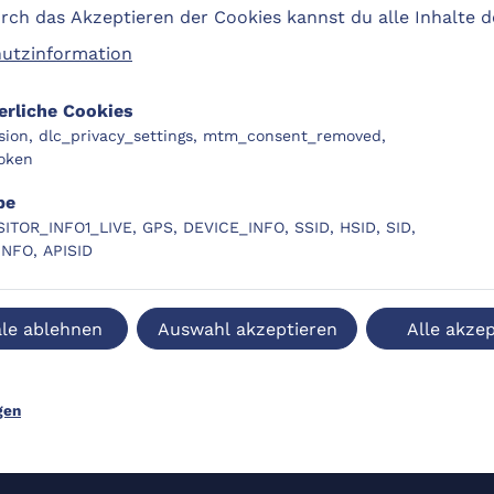
ch das Akzeptieren der Cookies kannst du alle Inhalte 
utzinformation
bünden des DLC,
tor*innen von Bildungsangeboten im DLC-
erliche Cookies
 die eigene Kurse oder Lernressourcen auf
sion, dlc_privacy_settings, mtm_consent_removed,
oken
iven vernetzen und austauschen möchten.
be
SITOR_INFO1_LIVE, GPS, DEVICE_INFO, SSID, HSID, SID,
INFO, APISID
le ablehnen
Auswahl akzeptieren
Alle akzep
gen