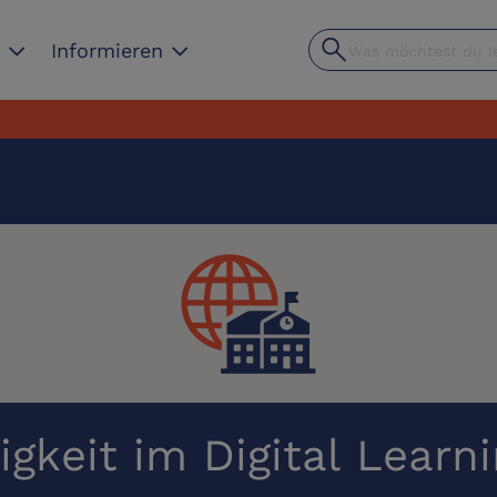
search
expand_more
expand_more
n
Informieren
igkeit im Digital Lear