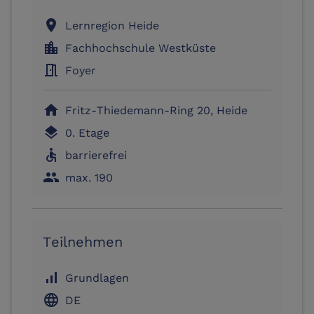
location_on
Lernregion Heide
location_city
Fachhochschule Westküste
meeting_room
Foyer
home
Fritz-Thiedemann-Ring 20, Heide
layers
0. Etage
accessible
barrierefrei
people
max. 190
Teilnehmen
signal_cellular_alt
Grundlagen
language
DE