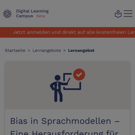
local_library
Jetzt anmelden und direkt auf alle kostenfreien Lerna
Startseite
>
Lernangebote
>
Lernangebot
Bias in Sprachmodellen –
Eine Herausforderung für