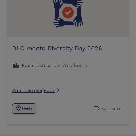
DLC meets Diversity Day 2026
location_city
Fachhochschule Westküste
Zum Lernangebot
navigate_next
location_on
label
kostenfrei
Heide