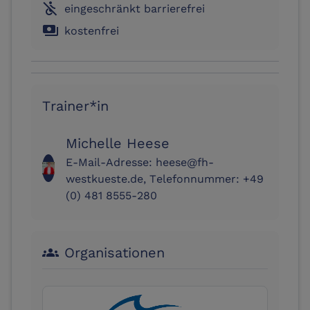
not_accessible
eingeschränkt barrierefrei
payments
kostenfrei
Trainer*in
Michelle Heese
E-Mail-Adresse: heese@fh-
westkueste.de, Telefonnummer: +49
(0) 481 8555-280
Organisationen
groups