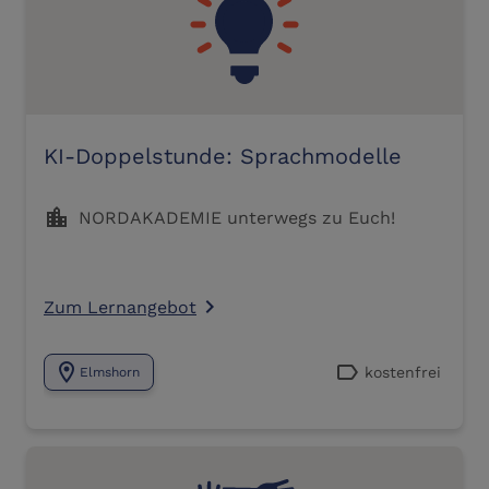
KI-Doppelstunde: Sprachmodelle
location_city
NORDAKADEMIE unterwegs zu Euch!
Zum Lernangebot
navigate_next
location_on
label
kostenfrei
Elmshorn