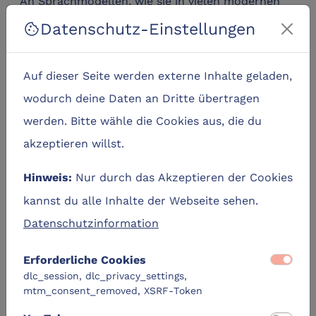
An Sprachmodellen, wie sie in vielen modernen
KI-Anwendungen verwendet werden, kommt
Datenschutz-Einstellungen
cookie
heutzutage praktisch kaum noch jemand vorbei.
Diese können jedoch sowohl ein Segen der
Auf dieser Seite werden externe Inhalte geladen,
modernen Technologie, als auch ein Fluch für die
wodurch deine Daten an Dritte übertragen
Darstellung vielfältiger Bevölkerungsgruppen sein.
werden. Bitte wähle die Cookies aus, die du
Der Impulsvortrag beleuchtet die
akzeptieren willst.
unterschiedlichen potenziellen Verzerrungen
Nur durch das Akzeptieren der Cookies
Hinweis:
(Bias) welche innerhalb von Sprachmodellen
kannst du alle Inhalte der Webseite sehen.
auftauchen können. Durch die Art und Weise, wie
Datenschutzinformation
die Modelle trainiert, und mit welchen Daten sie
gefüttert werden, können sowohl negative
Erforderliche Cookies
Verzerrungen wie Age Bias,
dlc_session, dlc_privacy_settings,
mtm_consent_removed, XSRF-Token
Geschlechterstereotypisierung oder religiöse