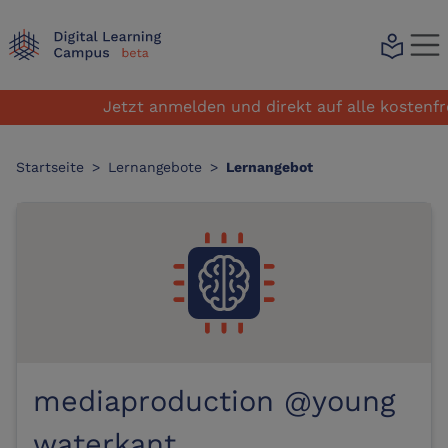
local_library
Jetzt anmelden und direkt auf alle kostenfrei
Startseite
>
Lernangebote
>
Lernangebot
mediaproduction @young
waterkant