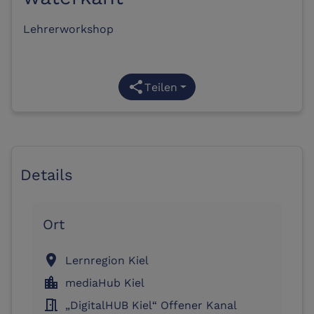
Lehrerworkshop
share
Teilen
Details
Ort
location_on
Lernregion Kiel
location_city
mediaHub Kiel
meeting_room
„DigitalHUB Kiel“ Offener Kanal