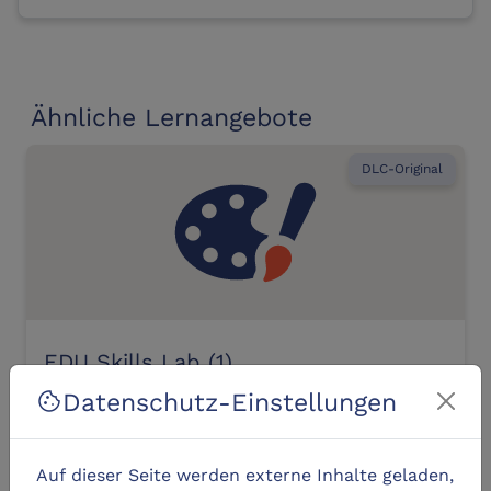
Ähnliche Lernangebote
DLC-Original
EDU Skills Lab (1)
Datenschutz-Einstellungen
cookie
location_city
mediaHub Kiel
Auf dieser Seite werden externe Inhalte geladen,