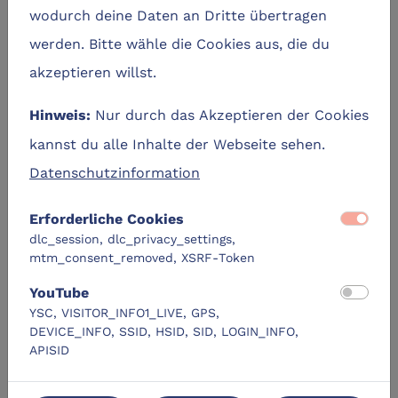
wodurch deine Daten an Dritte übertragen
Zum Lernangebot
navigate_next
werden. Bitte wähle die Cookies aus, die du
location_on
label
akzeptieren willst.
kostenfrei
Kiel
Nur durch das Akzeptieren der Cookies
Hinweis:
kannst du alle Inhalte der Webseite sehen.
DLC-Original
Datenschutzinformation
Erforderliche Cookies
dlc_session, dlc_privacy_settings,
mtm_consent_removed, XSRF-Token
YouTube
Edu Skills Lab (3)
YSC, VISITOR_INFO1_LIVE, GPS,
DEVICE_INFO, SSID, HSID, SID, LOGIN_INFO,
APISID
location_city
mediaHub Kiel