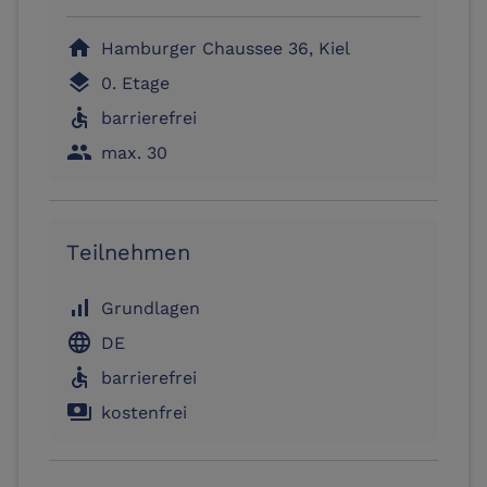
home
Hamburger Chaussee 36, Kiel
layers
0. Etage
accessible
barrierefrei
people
max. 30
Teilnehmen
signal_cellular_alt
Grundlagen
language
DE
accessible
barrierefrei
payments
kostenfrei