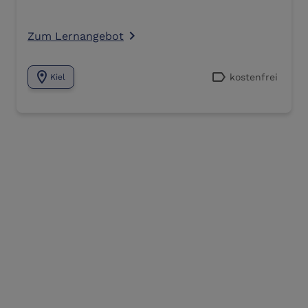
Zum Lernangebot
navigate_next
location_on
label
kostenfrei
Kiel