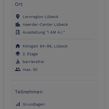
Ort
location_on
Lernregion Lübeck
location_city
Haerder-Center Lübeck
meeting_room
Ausstellung "I AM A.I."
home
Königstr 84-96, Lübeck
layers
2. Etage
accessible
barrierefrei
people
max. 50
Teilnehmen
signal_cellular_alt
Grundlagen