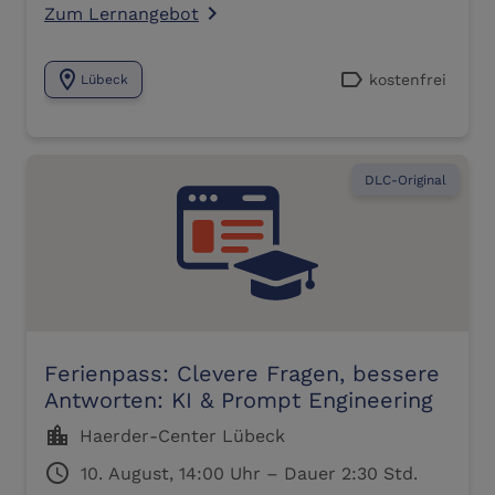
Zum Lernangebot
navigate_next
location_on
label
kostenfrei
Lübeck
DLC-Original
Ferienpass: Clevere Fragen, bessere
Antworten: KI & Prompt Engineering
location_city
Haerder-Center Lübeck
schedule
10. August, 14:00 Uhr – Dauer 2:30 Std.