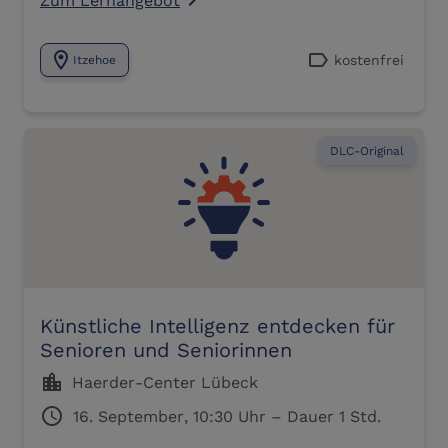
navigate_next
location_on
label
kostenfrei
Itzehoe
DLC-Original
Künstliche Intelligenz entdecken für
Senioren und Seniorinnen
location_city
Haerder-Center Lübeck
schedule
16. September, 10:30 Uhr – Dauer 1 Std.