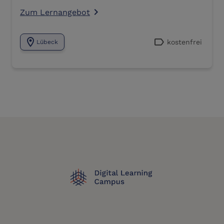
Zum Lernangebot
navigate_next
location_on
label
kostenfrei
Lübeck