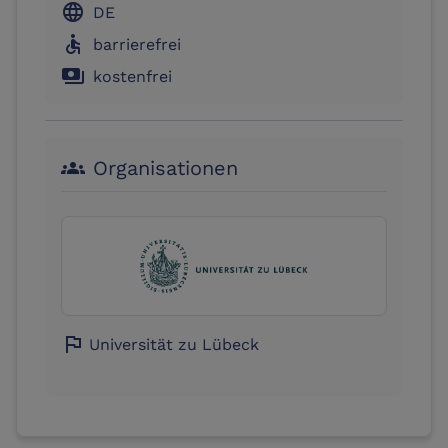
language
DE
accessible
barrierefrei
payments
kostenfrei
Organisationen
groups
flag
Universität zu Lübeck