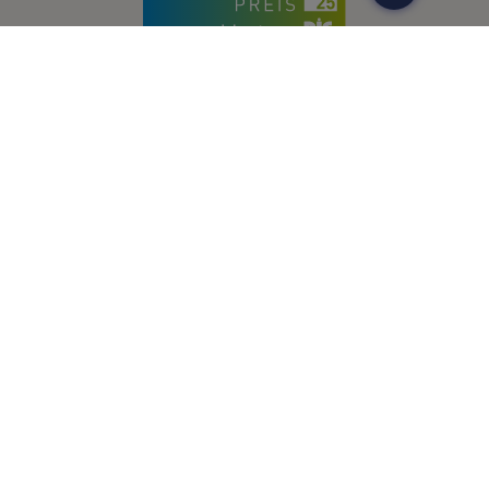
Menü
Start
Lernangebote
Lernregionen
Hilfe und Feedback