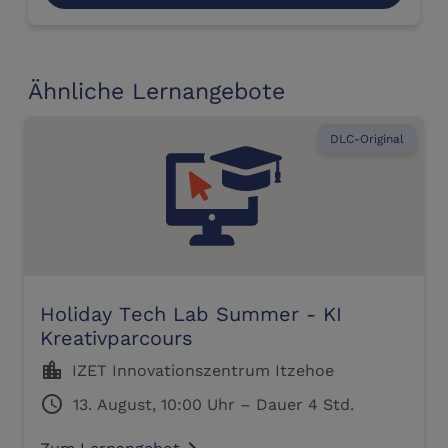
Ähnliche Lernangebote
DLC-Original
Holiday Tech Lab Summer - KI
Kreativparcours
location_city
IZET Innovationszentrum Itzehoe
schedule
13. August, 10:00 Uhr – Dauer 4 Std.
Zum Lernangebot