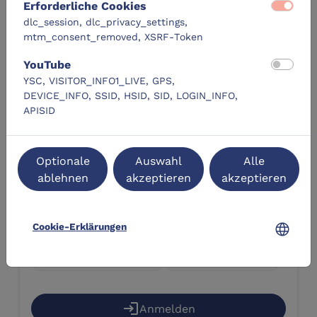
Erforderliche Cookies
dlc_session, dlc_privacy_settings,
mtm_consent_removed, XSRF-Token
YouTube
YSC, VISITOR_INFO1_LIVE, GPS,
DEVICE_INFO, SSID, HSID, SID, LOGIN_INFO,
APISID
Termine
Optionale
Auswahl
Alle
ablehnen
akzeptieren
akzeptieren
Dienstag, 11.08.2026
calendar_today
09:30 - 12:00
schedule
language
Cookie-Erklärungen
5 von 15 Plätzen verfügbar
Ausstellung "I AM A.I."
check_circle
location_on
login
Anmelden