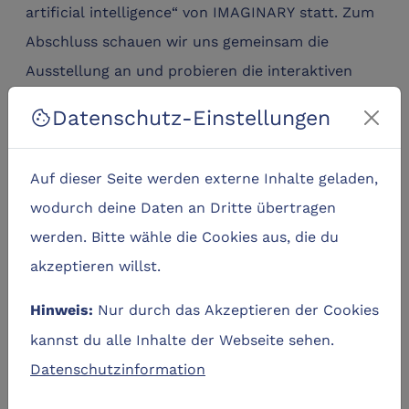
artificial intelligence“ von IMAGINARY statt. Zum
Abschluss schauen wir uns gemeinsam die
Ausstellung an und probieren die interaktiven
Stationen selbst aus.
Datenschutz-Einstellungen
cookie
Zielgruppe(n)
Auf dieser Seite werden externe Inhalte geladen,
Kinder von 8 bis 12 Jahren
wodurch deine Daten an Dritte übertragen
Lernziele
werden. Bitte wähle die Cookies aus, die du
Lernen als positives Erlebnis ermöglichen
akzeptieren willst.
KI erleben
Nur durch das Akzeptieren der Cookies
Hinweis:
kannst du alle Inhalte der Webseite sehen.
Datenschutzinformation