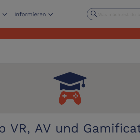
search
expand_more
expand_more
n
Informieren
Je
p VR, AV und Gamific