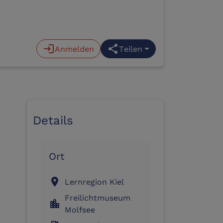
login
Anmelden
share
Teilen
Details
Ort
location_on
Lernregion Kiel
Freilichtmuseum
location_city
Molfsee