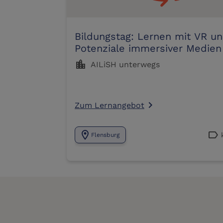
Bildungstag: Lernen mit VR u
Potenziale immersiver Medien
Unterricht
location_city
AILiSH unterwegs
Zum Lernangebot
navigate_next
location_on
label
Flensburg