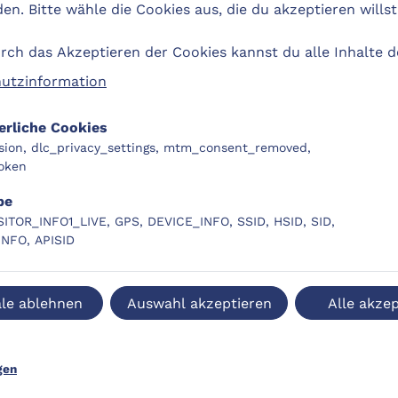
n. Bitte wähle die Cookies aus, die du akzeptieren willst
ch das Akzeptieren der Cookies kannst du alle Inhalte 
utzinformation
erliche Cookies
sion, dlc_privacy_settings, mtm_consent_removed,
open_in_new
Zum Externen Anbieter
oken
att
be
SITOR_INFO1_LIVE, GPS, DEVICE_INFO, SSID, HSID, SID,
INFO, APISID
le ablehnen
Auswahl akzeptieren
Alle akzep
gen