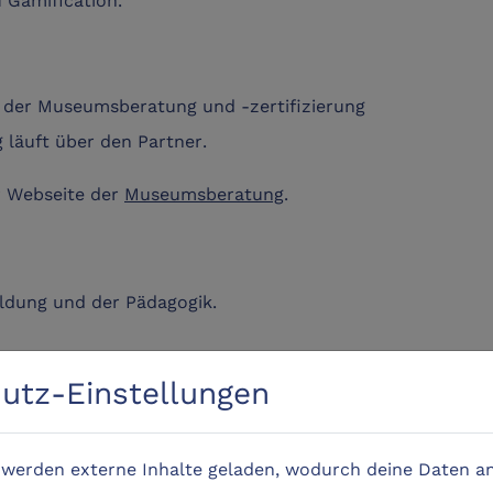
 der Museumsberatung und -zertifizierung
 läuft über den Partner.
r Webseite der
Museumsberatung
.
ildung und der Pädagogik.
utz-Einstellungen
nd Mixed Reality
thoden
en
e werden externe Inhalte geladen, wodurch deine Daten an
sie im Museum Anwendung finden?