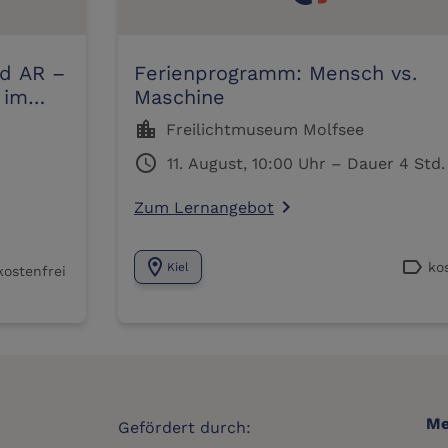
nd AR –
Ferienprogramm: Mensch vs.
 im
Maschine
location_city
Freilichtmuseum Molfsee
schedule
11. August, 10:00 Uhr – Dauer 4 Std.
Zum Lernangebot
navigate_next
location_on
label
ko
Kiel
kostenfrei
Me
Gefördert durch: