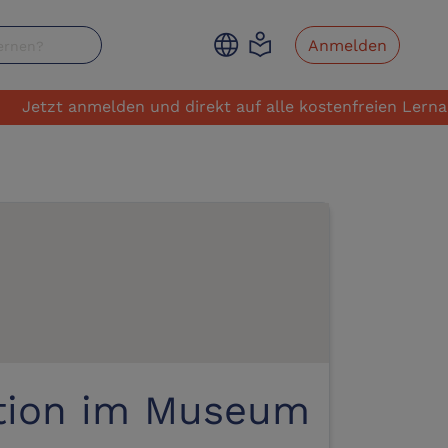
language
local_library
Anmelden
tzt anmelden und direkt auf alle kostenfreien Lernangebo
ation im Museum