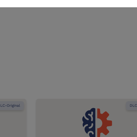
LC-Original
DLC