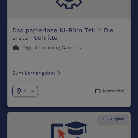
Das papierlose KI-Büro Teil 1: Die
ersten Schritte
location_city
Digital Learning Campus
Zum Lernangebot
navigate_next
location_on
label
kostenfrei
Online
DLC-Original