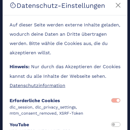
Datenschutz-Einstellungen
cookie
Seit 2018 ist Britta Sommer bei der itisto GmbH &
Co. KG als Consultant tätig. Ihre Schwerpunkte
Auf dieser Seite werden externe Inhalte geladen,
liegen in der Digitalberatung und Prozessanalyse,
wodurch deine Daten an Dritte übertragen
insbesondere im Umfeld von Rechnungswesen
werden. Bitte wähle die Cookies aus, die du
und Warenwirtschaft.
akzeptieren willst.
Sie unterstützt Unternehmen im Support und bei
Anwendungsfragen rund um das ERP‑System
Nur durch das Akzeptieren der Cookies
Hinweis:
SelectLine und kennt die typischen
kannst du alle Inhalte der Webseite sehen.
Herausforderungen bei der Einführung digitaler
Datenschutzinformation
Prozesse aus der Praxis. In ihren Workshops legt
Erforderliche Cookies
sie Wert auf verständliche Erklärungen, konkrete
dlc_session, dlc_privacy_settings,
Beispiele und Lösungen, die sich direkt im
mtm_consent_removed, XSRF-Token
Arbeitsalltag umsetzen lassen.
YouTube