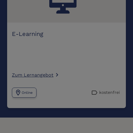
E-Learning
Zum Lernangebot
navigate_next
location_on
label
kostenfrei
Online