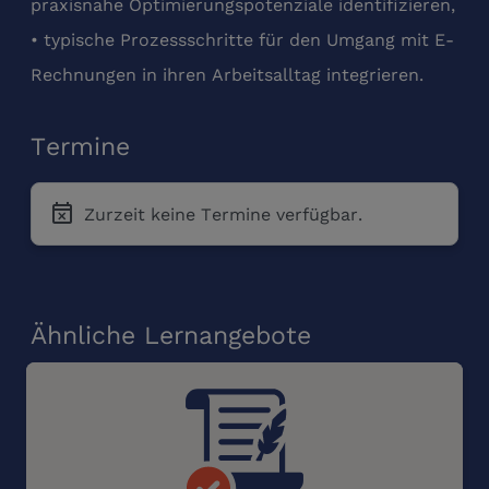
praxisnahe Optimierungspotenziale identifizieren,
• typische Prozessschritte für den Umgang mit E-
Rechnungen in ihren Arbeitsalltag integrieren.
Termine
event_busy
Zurzeit keine Termine verfügbar.
Ähnliche Lernangebote