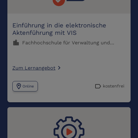
Einführung in die elektronische
Aktenführung mit VIS
location_city
Fachhochschule für Verwaltung und
Dienstleistung
Zum Lernangebot
navigate_next
location_on
label
kostenfrei
Online