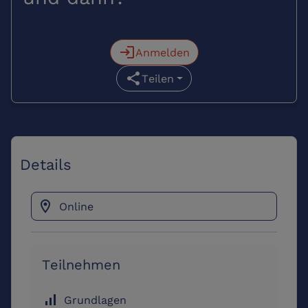
login
Anmelden
share
Teilen
Details
location_on
Online
Teilnehmen
signal_cellular_alt
Grundlagen