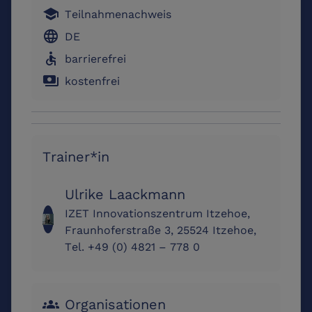
school
Teilnahmenachweis
language
DE
accessible
barrierefrei
payments
kostenfrei
Trainer*in
Ulrike Laackmann
IZET Innovationszentrum Itzehoe,
Fraunhoferstraße 3, 25524 Itzehoe,
Tel. +49 (0) 4821 – 778 0
Organisationen
groups