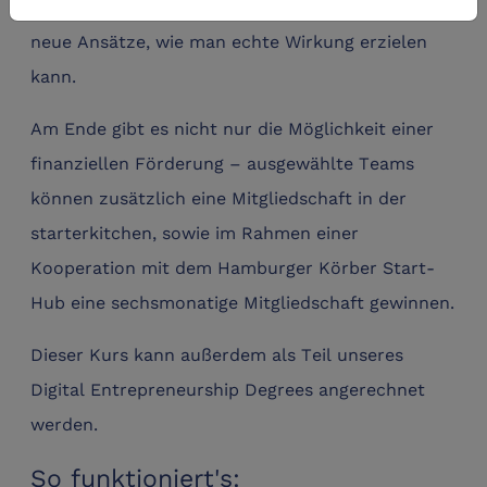
gemeinsam mit dir und anderen Teilnehmenden
neue Ansätze, wie man echte Wirkung erzielen
kann.
Am Ende gibt es nicht nur die Möglichkeit einer
finanziellen Förderung – ausgewählte Teams
können zusätzlich eine Mitgliedschaft in der
starterkitchen, sowie im Rahmen einer
Kooperation mit dem Hamburger Körber Start-
Hub eine sechsmonatige Mitgliedschaft gewinnen.
Dieser Kurs kann außerdem als Teil unseres
Digital Entrepreneurship Degrees angerechnet
werden.
So funktioniert's: