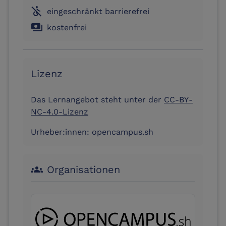
not_accessible
eingeschränkt barrierefrei
payments
kostenfrei
Lizenz
Das Lernangebot steht unter der
CC-BY-
NC-4.0-Lizenz
Urheber:innen:
opencampus.sh
Organisationen
groups