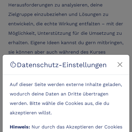
Herausforderungen zu analysieren, deine
Zielgruppe einzubeziehen und Lösungen zu
entwickeln, die echte Wirkung entfalten – mit der
Möglichkeit, Unterstützung für die Umsetzung zu
erhalten. Eigene Ideen kannst du gern mitbringen,
sie können aber auch während des Kurses
entstehen.
Datenschutz-Einstellungen
cookie
Lernziele:
Auf dieser Seite werden externe Inhalte geladen,
Grundlagen zu Geschäftsmodellentwicklung,
wodurch deine Daten an Dritte übertragen
Marketing, Gründung und Steuern.
Eine Idee für ein Startup mithilfe des Lean-
werden. Bitte wähle die Cookies aus, die du
Startup-Ansatzes zu konkretisieren und am
akzeptieren willst.
Markt zu testen.
Mithilfe von erfahrenen Mentor:innen aus
Nur durch das Akzeptieren der Cookies
Hinweis:
dem Gründungsbereich ein Geschäftsmodell