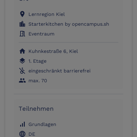
location_on
Lernregion Kiel
location_city
Starterkitchen by opencampus.sh
meeting_room
Eventraum
home
Kuhnkestraße 6, Kiel
layers
1. Etage
not_accessible
eingeschränkt barrierefrei
people
max. 70
Teilnehmen
signal_cellular_alt
Grundlagen
language
DE