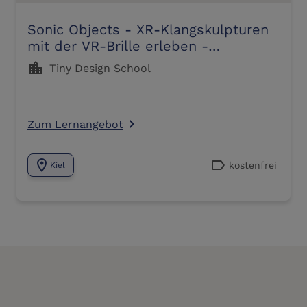
Sonic Objects - XR-Klangskulpturen
mit der VR-Brille erleben -
Mitmachaktion
location_city
Tiny Design School
Zum Lernangebot
navigate_next
location_on
label
kostenfrei
Kiel