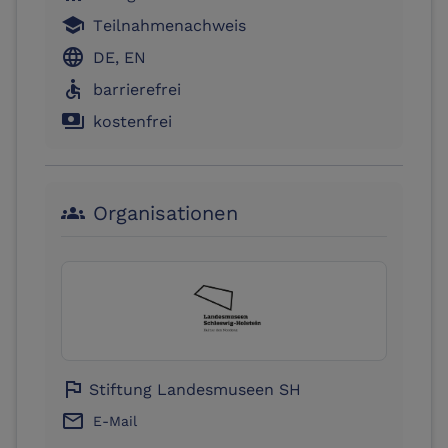
school
Teilnahmenachweis
language
DE, EN
accessible
barrierefrei
payments
kostenfrei
Organisationen
groups
flag
Stiftung Landesmuseen SH
email
E-Mail