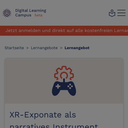
local_library
etzt anmelden und direkt auf alle kostenfreien Lernange
Startseite
>
Lernangebote
>
Lernangebot
XR-Exponate als
narratives Instrument