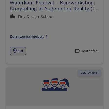
Waterkant Festival - Kurzworkshop:
Storytelling in Augmented Reality (ft.
the default cube)
location_city
Tiny Design School
Zum Lernangebot
navigate_next
location_on
label
kostenfrei
Kiel
DLC-Original