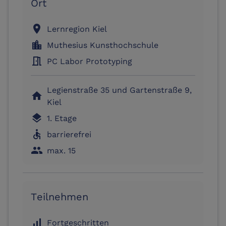
Ort
location_on
Lernregion Kiel
location_city
Muthesius Kunsthochschule
meeting_room
PC Labor Prototyping
Legienstraße 35 und Gartenstraße 9,
home
Kiel
layers
1. Etage
accessible
barrierefrei
people
max. 15
Teilnehmen
signal_cellular_alt
Fortgeschritten