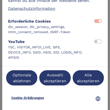
kannst du alle Inhalte der Webseite sehen.
animiertes und optimiertes AR-Objekt (oder eine
Datenschutzinformation
eigene XR-Anwendung)im Museumskontext
gestalten möchten.
Erforderliche Cookies
dlc_session, dlc_privacy_settings,
*Voraussetzungen für diesen Kurs sind
mtm_consent_removed, XSRF-Token
Grundkenntnisse in Blender oder einem ähnlichen
YouTube
3D-Programm.
YSC, VISITOR_INFO1_LIVE, GPS,
DEVICE_INFO, SSID, HSID, SID, LOGIN_INFO,
APISID
Zielgruppe(n)
Studierende aus der Design und Kunst
Optionale
Auswahl
Alle
Bereich; Kreativschaffenden, die intensiv am
ablehnen
akzeptieren
akzeptieren
Thema Digitalisierung und Archivierung der Dinge
beschäftigen; Lehrkräfte;
language
Cookie-Erklärungen
Museumsbesucher:innen, die sich für die
Mitgestaltung interessieren.