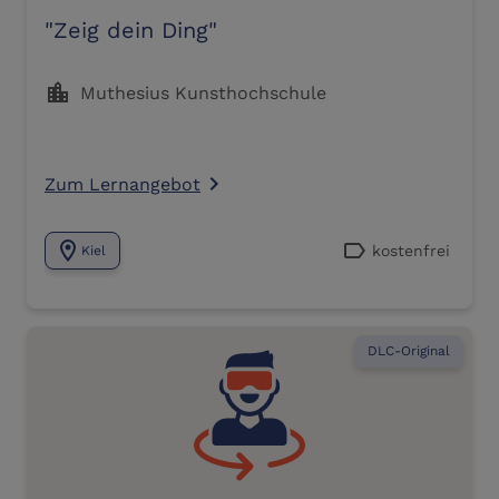
"Zeig dein Ding"
location_city
Muthesius Kunsthochschule
Zum Lernangebot
navigate_next
location_on
label
kostenfrei
Kiel
DLC-Original