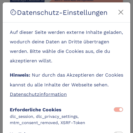
Datenschutz-Einstellungen
cookie
Auf dieser Seite werden externe Inhalte geladen,
wodurch deine Daten an Dritte übertragen
werden. Bitte wähle die Cookies aus, die du
Termine
akzeptieren willst.
event_busy
Zurzeit keine Termine verfügbar.
Nur durch das Akzeptieren der Cookies
Hinweis:
kannst du alle Inhalte der Webseite sehen.
Datenschutzinformation
Ähnliche Lernangebote
Erforderliche Cookies
dlc_session, dlc_privacy_settings,
DLC-Original
mtm_consent_removed, XSRF-Token