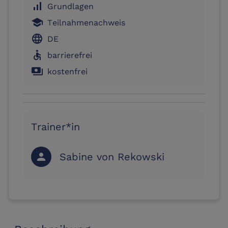
signal_cellular_alt
Grundlagen
school
Teilnahmenachweis
language
DE
accessible
barrierefrei
payments
kostenfrei
Trainer*in
Sabine von Rekowski
person