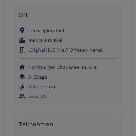
Ort
location_on
Lernregion Kiel
location_city
mediaHub Kiel
meeting_room
„DigitalHUB Kiel“ Offener Kanal
home
Hamburger Chaussee 36, Kiel
layers
0. Etage
accessible
barrierefrei
people
max. 30
Teilnehmen