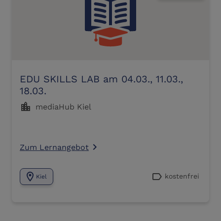
EDU SKILLS LAB am 04.03., 11.03.,
18.03.
location_city
mediaHub Kiel
Zum Lernangebot
navigate_next
location_on
label
kostenfrei
Kiel