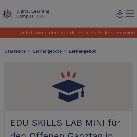
local_library
Jetzt anmelden und direkt auf alle kostenfreien Le
Startseite
>
Lernangebote
>
Lernangebot
EDU SKILLS LAB MINI für
den Offenen Ganztag in