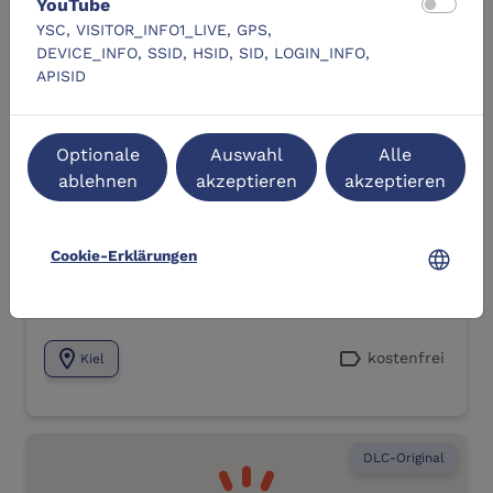
YouTube
YSC, VISITOR_INFO1_LIVE, GPS,
DEVICE_INFO, SSID, HSID, SID, LOGIN_INFO,
APISID
Edu Skills Lab Mini mit dem RBZ
Optionale
Auswahl
Alle
Königsweg
ablehnen
akzeptieren
akzeptieren
location_city
mediaHub Kiel
language
Cookie-Erklärungen
Zum Lernangebot
navigate_next
location_on
label
kostenfrei
Kiel
DLC-Original