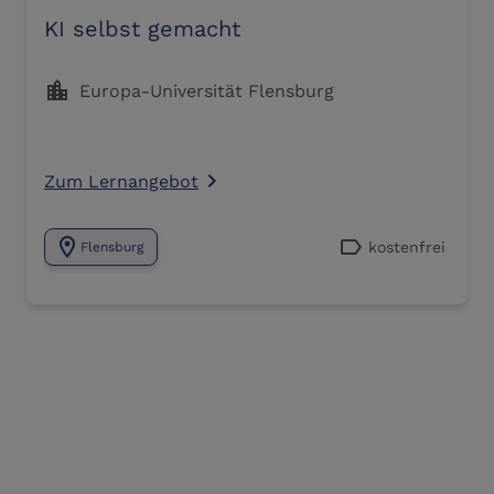
KI selbst gemacht
location_city
Europa-Universität Flensburg
Zum Lernangebot
navigate_next
location_on
label
kostenfrei
Flensburg