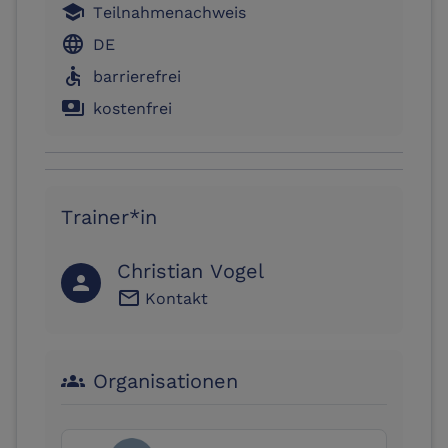
school
Teilnahmenachweis
language
DE
accessible
barrierefrei
payments
kostenfrei
Trainer*in
Christian Vogel
person
email
Kontakt
Organisationen
groups