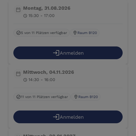
Montag, 31.08.2026
calendar_today
15:30 - 17:00
schedule
5 von 11 Plätzen verfügbar
Raum B120
check_circle
location_on
login
Anmelden
Mittwoch, 04.11.2026
calendar_today
14:30 - 16:00
schedule
11 von 11 Plätzen verfügbar
Raum B120
check_circle
location_on
login
Anmelden