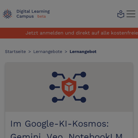
local_library
Jetzt anmelden und direkt auf alle kostenfreien 
Startseite
>
Lernangebote
>
Lernangebot
Im Google-KI-Kosmos:
Gemini, Veo, NotebookLM