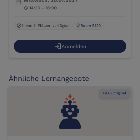
Mittwoch, 20.01.2027
calendar_today
14:30 - 16:00
schedule
11 von 11 Plätzen verfügbar
Raum B120
check_circle
location_on
login
Anmelden
Ähnliche Lernangebote
DLC-Original