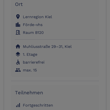
Ort
location_on
Lernregion Kiel
location_city
Förde-vhs
meeting_room
Raum B120
home
Muhliusstraße 29–31, Kiel
layers
1. Etage
accessible
barrierefrei
people
max. 15
Teilnehmen
signal_cellular_alt
Fortgeschritten