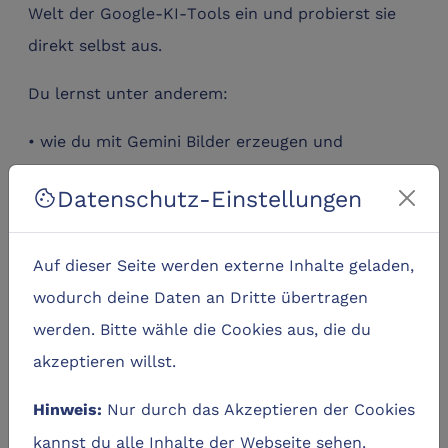
Welt der Google-KI-Tools ein und probierst sie
direkt selbst aus.
Du lernst unter anderem:
• wie du mit Gemini Bilder erzeugen und
bearbeiten kannst
Datenschutz-Einstellungen
cookie
• wie du mit dem Videomodell Veo kurze KI-
Videos mit Ton erstellst
Auf dieser Seite werden externe Inhalte geladen,
wodurch deine Daten an Dritte übertragen
• wie Deep Research dich bei der Recherche
werden. Bitte wähle die Cookies aus, die du
unterstützt
akzeptieren willst.
• wie du mit NotebookLM eigene Texte hochlädst
Nur durch das Akzeptieren der Cookies
Hinweis:
und daraus z.B. Zusammenfassungen,
kannst du alle Inhalte der Webseite sehen.
Präsentationen, Quizfragen oder Podcast-Skripte