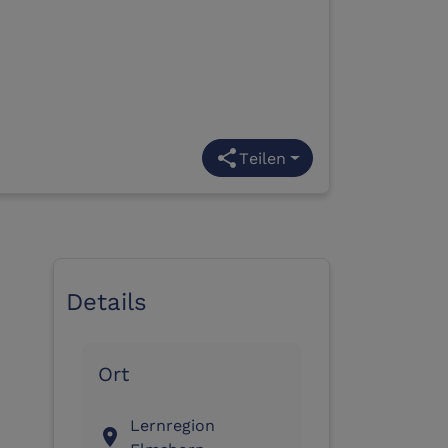
share
Teilen
Details
Ort
Lernregion
location_on