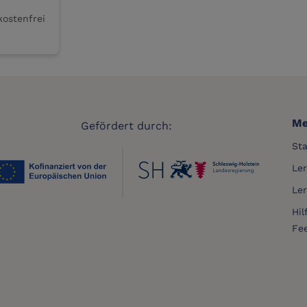
kostenfrei
Me
Gefördert durch:
Sta
Le
Le
Hil
Fe