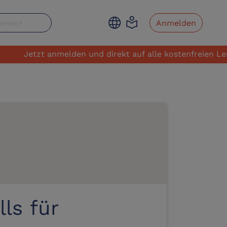
language
local_library
Anmelden
Jetzt anmelden und direkt auf alle kostenfreien Lernange
ls für