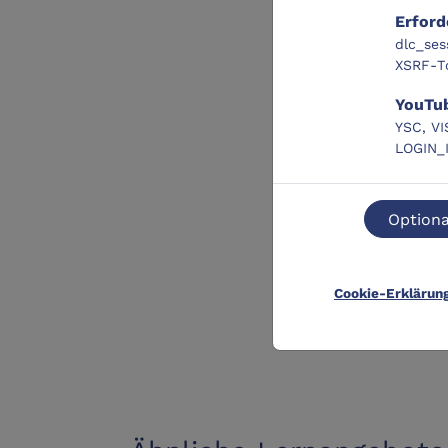
Erford
dlc_ses
XSRF-T
YouTu
YSC, VI
LOGIN_
Optiona
Cookie-Erklärun