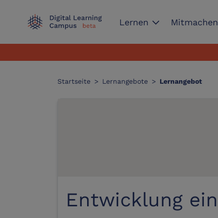
expand_more
Lernen
Mitmache
Startseite
>
Lernangebote
>
Lernangebot
Entwicklung ei