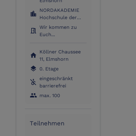
Elmshorn
NORDAKADEMIE
location_city
Hochschule der
Wirtschaft
Wir kommen zu
meeting_room
Elmshorn
Euch...
Köllner Chaussee
home
11, Elmshorn
layers
0. Etage
eingeschränkt
not_accessible
barrierefrei
people
max. 100
Teilnehmen