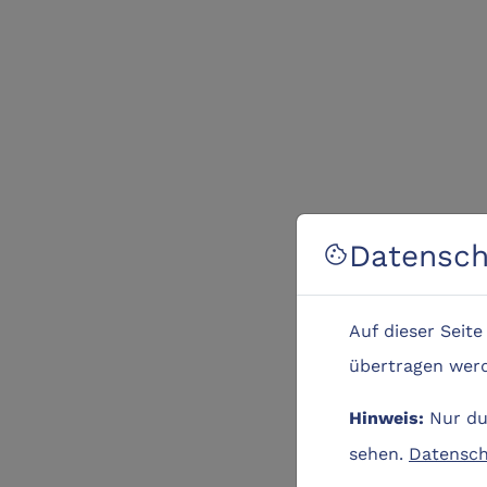
Datensch
cookie
Auf dieser Seit
übertragen werde
Nur dur
Hinweis:
sehen.
Datensch