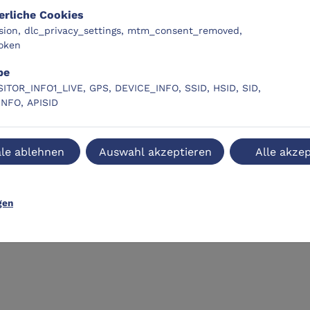
erliche Cookies
sion, dlc_privacy_settings, mtm_consent_removed,
oken
be
SITOR_INFO1_LIVE, GPS, DEVICE_INFO, SSID, HSID, SID,
INFO, APISID
le ablehnen
Auswahl akzeptieren
Alle akzep
gen