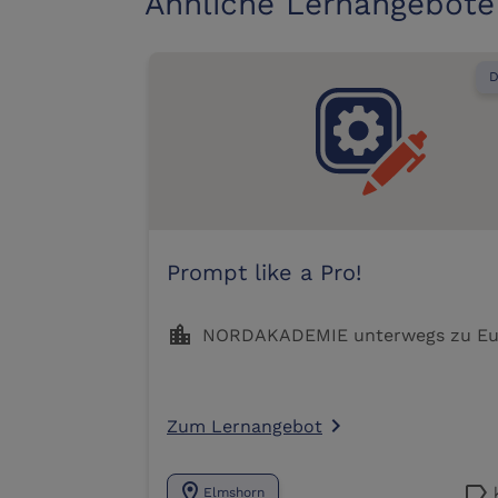
Ähnliche Lernangebote
D
Prompt like a Pro!
location_city
NORDAKADEMIE unterwegs zu Eu
Zum Lernangebot
navigate_next
location_on
label
Elmshorn