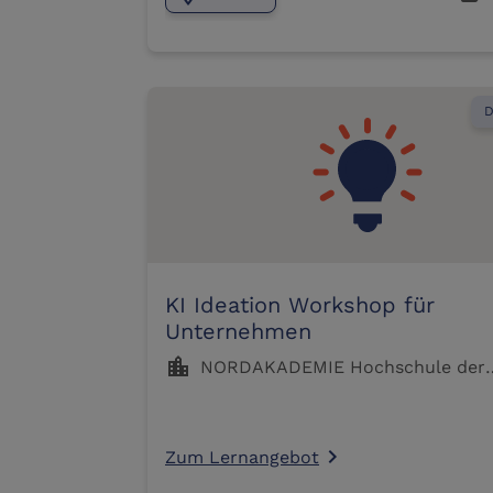
D
KI Ideation Workshop für
Unternehmen
location_city
NORDAKADEMIE Hochschule der
Wirtschaft Elmshorn
Zum Lernangebot
navigate_next