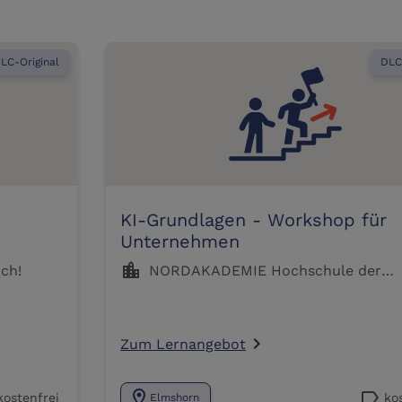
LC-Original
DLC
KI-Grundlagen - Workshop für
Unternehmen
ch!
location_city
NORDAKADEMIE Hochschule der
Wirtschaft Elmshorn
Zum Lernangebot
navigate_next
location_on
label
kostenfrei
ko
Elmshorn