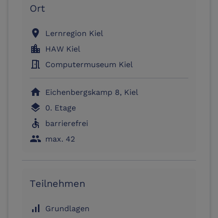
Ort
location_on
Lernregion Kiel
location_city
HAW Kiel
meeting_room
Computermuseum Kiel
home
Eichenbergskamp 8, Kiel
layers
0. Etage
accessible
barrierefrei
people
max. 42
Teilnehmen
signal_cellular_alt
Grundlagen