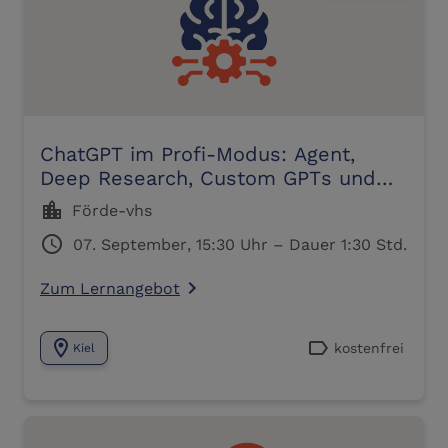
ChatGPT im Profi-Modus: Agent,
Deep Research, Custom GPTs und
mehr
location_city
Förde-vhs
schedule
07. September, 15:30 Uhr – Dauer 1:30 Std.
Zum Lernangebot
navigate_next
location_on
label
kostenfrei
Kiel