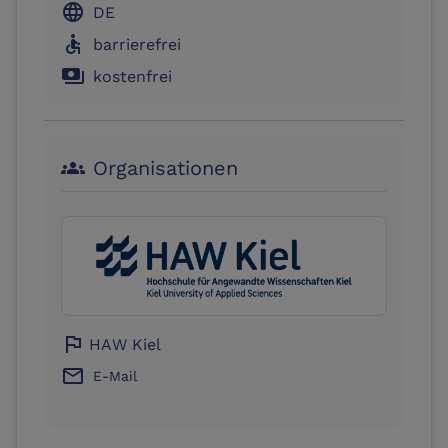
language
DE
accessible
barrierefrei
payments
kostenfrei
Organisationen
groups
flag
HAW Kiel
email
E-Mail