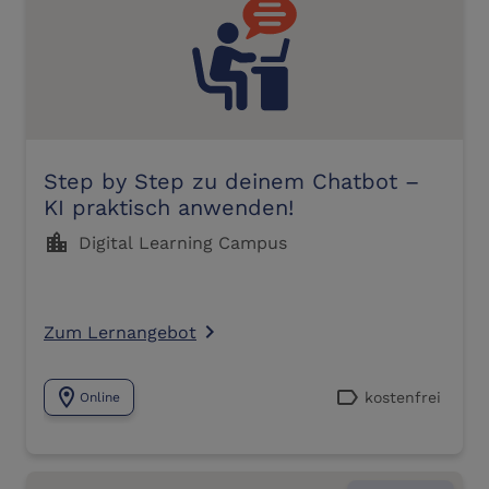
Step by Step zu deinem Chatbot –
KI praktisch anwenden!
location_city
Digital Learning Campus
Zum Lernangebot
navigate_next
location_on
label
kostenfrei
Online