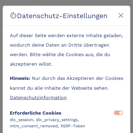
beeindruckenden Fortschritte als auch die
Datenschutz-Einstellungen
cookie
aktuellen Grenzen der Technologie beleuchtet.
Ein Ausblick auf zukünftige Entwicklungen zeigt,
Auf dieser Seite werden externe Inhalte geladen,
welche Rolle KI in Wissenschaft, Wirtschaft und
wodurch deine Daten an Dritte übertragen
Gesellschaft künftig spielen könnte – und wo
werden. Bitte wähle die Cookies aus, die du
kritische Fragen erst beginnen.
akzeptieren willst.
Wann:
Nur durch das Akzeptieren der Cookies
Hinweis:
kannst du alle Inhalte der Webseite sehen.
Der Einlass startet am Montag, den 24. November
Datenschutzinformation
2025, ab 18:30 Uhr, der Vortrag beginnt um 19:00
Uhr und dauert ca. 60 Minuten. Im Anschluss gibt
Erforderliche Cookies
es noch Zeit zum Austausch.
dlc_session, dlc_privacy_settings,
mtm_consent_removed, XSRF-Token
Wo: