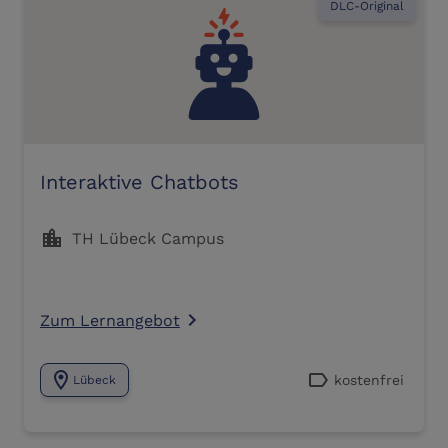
DLC-Original
Interaktive Chatbots
location_city
TH Lübeck Campus
Zum Lernangebot
navigate_next
location_on
label
kostenfrei
Lübeck