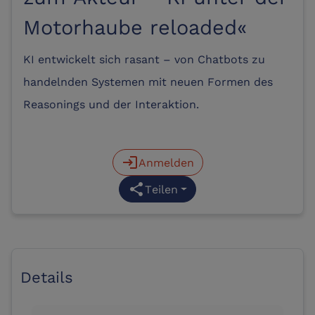
Motorhaube reloaded«
KI entwickelt sich rasant – von Chatbots zu
handelnden Systemen mit neuen Formen des
Reasonings und der Interaktion.
login
Anmelden
share
Teilen
Details