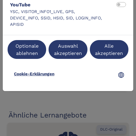
YouTube
YSC, VISITOR_INFO1_LIVE, GPS,
Vortragsraum des Computermuseums der HAW
DEVICE_INFO, SSID, HSID, SID, LOGIN_INFO,
Kiel
APISID
Eichenbergskamp 8
24149 Kiel
Optionale
Auswahl
Alle
ablehnen
akzeptieren
akzeptieren
Termine
language
Cookie-Erklärungen
event_busy
Zurzeit keine Termine verfügbar.
Ähnliche Lernangebote
DLC-Original