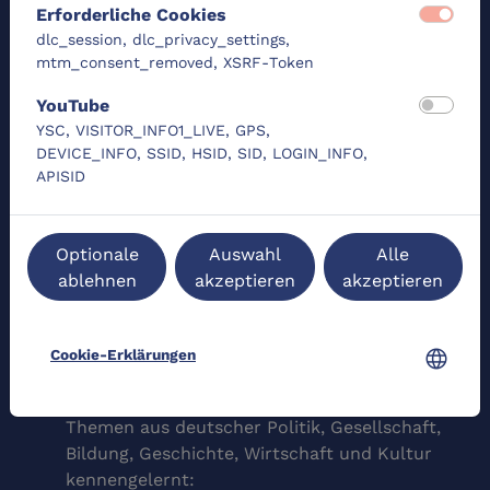
internationalen Gaststudierenden ausgerichtet,
Erforderliche Cookies
dlc_session, dlc_privacy_settings,
die ihren Auslandsaufenthalt dazu nutzen wollen,
mtm_consent_removed, XSRF-Token
ihr landeskundliches Wissen und ihre
YouTube
interkulturelle Kompetenz weiterzuentwickeln.
YSC, VISITOR_INFO1_LIVE, GPS,
DEVICE_INFO, SSID, HSID, SID, LOGIN_INFO,
Lernziele
APISID
Nach Abschluss des Kurses haben die Lernenden:
Optionale
Auswahl
Alle
tiefere Einblicke in Themen der deutschen
ablehnen
akzeptieren
akzeptieren
Gesellschaft und Kultur gewonnen, die ihnen
die Erarbeitung einer facettenreichen
faktenbasierten Vorstellung von Deutschland
language
Cookie-Erklärungen
und der Deutschen ermöglichen;
u. a. die folgenden landeskundlich relevanten
Themen aus deutscher Politik, Gesellschaft,
Bildung, Geschichte, Wirtschaft und Kultur
kennengelernt: