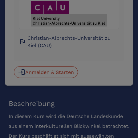
Christian-Albrechts-Universität zu
flag
Kiel (CAU)
login
Anmelden & Starten
Beschreibung
In diesem Kurs wird die Deutsche Landeskunde
aus einem interkulturellen Blickwinkel betrachtet.
Der Kurs beschäftigt sich mit ausgewählten