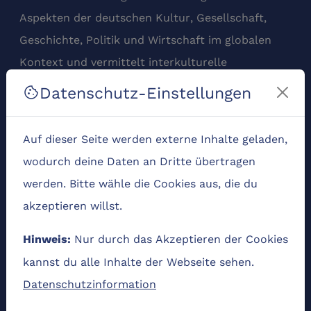
Aspekten der deutschen Kultur, Gesellschaft,
Geschichte, Politik und Wirtschaft im globalen
Kontext und vermittelt interkulturelle
Kompetenzen.
Datenschutz-Einstellungen
cookie
Kursaufbau
Auf dieser Seite werden externe Inhalte geladen,
Nach einem Einleitungsteil folgen die Kapitel
wodurch deine Daten an Dritte übertragen
Politik, Religion, Bildung, Geschichte, Wirtschaft
werden. Bitte wähle die Cookies aus, die du
und Kulturmerkmale.
akzeptieren willst.
Zielgruppe(n)
Nur durch das Akzeptieren der Cookies
Hinweis:
Thematisch und didaktisch ist der Kurs auf die
kannst du alle Inhalte der Webseite sehen.
Interessen und Bedürfnisse von
Datenschutzinformation
Erasmusstudierenden und anderen