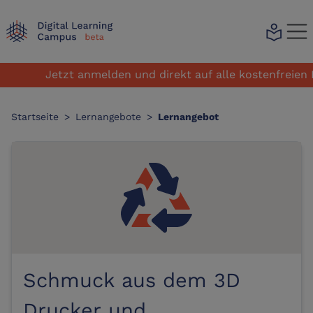
local_library
Jetzt anmelden und direkt auf alle kostenfreien Le
Startseite
>
Lernangebote
>
Lernangebot
Schmuck aus dem 3D
Drucker und