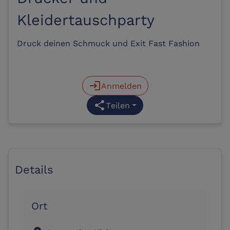
Kleidertauschparty
Druck deinen Schmuck und Exit Fast Fashion
login
Anmelden
share
Teilen
Details
Ort