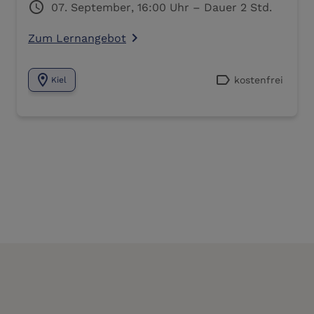
schedule
07. September, 16:00 Uhr – Dauer 2 Std.
Zum Lernangebot
navigate_next
location_on
label
kostenfrei
Kiel