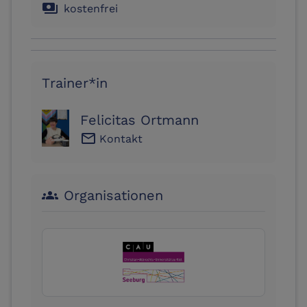
payments
kostenfrei
Trainer*in
Felicitas Ortmann
email
Kontakt
Organisationen
groups