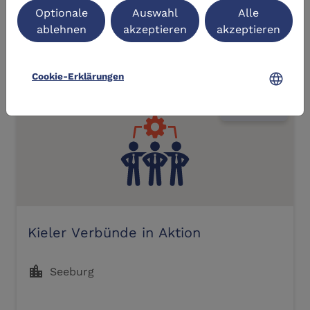
login
Anmelden
Optionale
Auswahl
Alle
ablehnen
akzeptieren
akzeptieren
Ähnliche Lernangebote
language
Cookie-Erklärungen
DLC-Original
Kieler Verbünde in Aktion
location_city
Seeburg