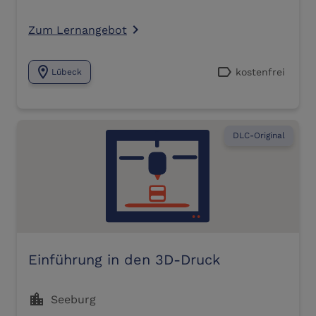
Zum Lernangebot
navigate_next
location_on
label
kostenfrei
Lübeck
DLC-Original
Einführung in den 3D-Druck
location_city
Seeburg