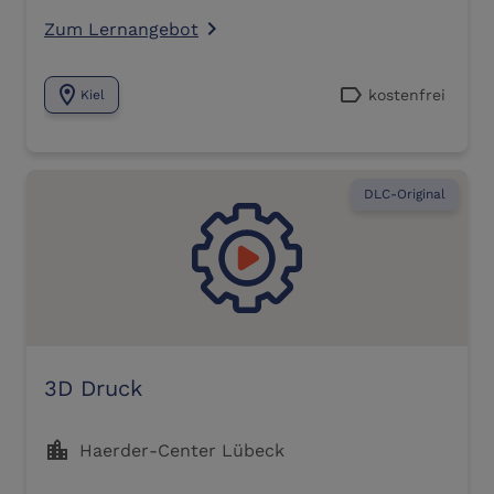
Zum Lernangebot
navigate_next
location_on
label
kostenfrei
Kiel
DLC-Original
3D Druck
location_city
Haerder-Center Lübeck