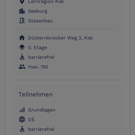
location_on
Lernregion Kiel
location_city
Seeburg
meeting_room
Glasanbau
home
Düsternbrooker Weg 2, Kiel
layers
0. Etage
accessible
barrierefrei
people
max. 150
Teilnehmen
signal_cellular_alt
Grundlagen
language
DE
accessible
barrierefrei