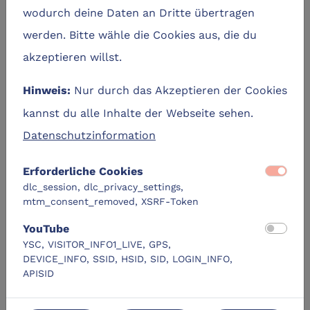
wodurch deine Daten an Dritte übertragen
Termine
werden. Bitte wähle die Cookies aus, die du
akzeptieren willst.
Samstag, 05.09.2026
calendar_today
15:00 - 17:00
schedule
Nur durch das Akzeptieren der Cookies
Hinweis:
kannst du alle Inhalte der Webseite sehen.
145 von 150 Plätzen verfügbar
Glasanbau
check_circle
location_on
Datenschutzinformation
login
Anmelden
Erforderliche Cookies
dlc_session, dlc_privacy_settings,
mtm_consent_removed, XSRF-Token
Samstag, 31.10.2026
calendar_today
YouTube
15:00 - 17:00
schedule
YSC, VISITOR_INFO1_LIVE, GPS,
DEVICE_INFO, SSID, HSID, SID, LOGIN_INFO,
150 von 150 Plätzen verfügbar
Glasanbau
check_circle
location_on
APISID