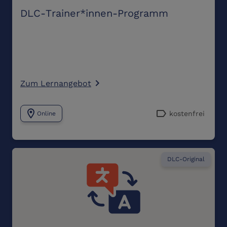
DLC-Trainer*innen-Programm
Zum Lernangebot
navigate_next
location_on
label
kostenfrei
Online
DLC-Original