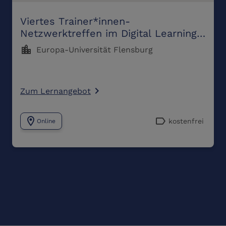
Viertes Trainer*innen-
Netzwerktreffen im Digital Learning
Campus
location_city
Europa-Universität Flensburg
Zum Lernangebot
navigate_next
location_on
label
kostenfrei
Online