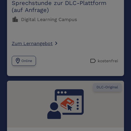
Sprechstunde zur DLC-Plattform
(auf Anfrage)
location_city
Digital Learning Campus
Zum Lernangebot
navigate_next
location_on
label
kostenfrei
Online
DLC-Original