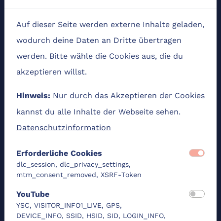
Trage deine Themenwünsche gern schon vorab
auf das Board zum Trainer*innen-Talk ein. Deine
Auf dieser Seite werden externe Inhalte geladen,
Themen sind dann auch für andere Teilnehmende
wodurch deine Daten an Dritte übertragen
vorab einsehbar und uns gelingt ein
werden. Bitte wähle die Cookies aus, die du
geschmeidiger Start in den Austausch.
akzeptieren willst.
Collaboard zum Trainer*innen-Talk
. Mit Klick auf
Nur durch das Akzeptieren der Cookies
Hinweis:
den Link öffnet sich das Board in deinem
kannst du alle Inhalte der Webseite sehen.
Browser. Scrolle zum Seitenende bis "Annehmen
Datenschutzinformation
als Gast". Trage deinen Namen ein, um als Gast
Erforderliche Cookies
beitreten und das Board bearbeiten zu können.
dlc_session, dlc_privacy_settings,
mtm_consent_removed, XSRF-Token
Ich freue mich auf dich!
YouTube
Herzliche Grüße
YSC, VISITOR_INFO1_LIVE, GPS,
DEVICE_INFO, SSID, HSID, SID, LOGIN_INFO,
Christiane vom DLC-Entwicklungshub