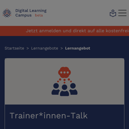
local_library
Jetzt anmelden und direkt auf alle kostenfreien
Startseite
>
Lernangebote
>
Lernangebot
Trainer*innen-Talk