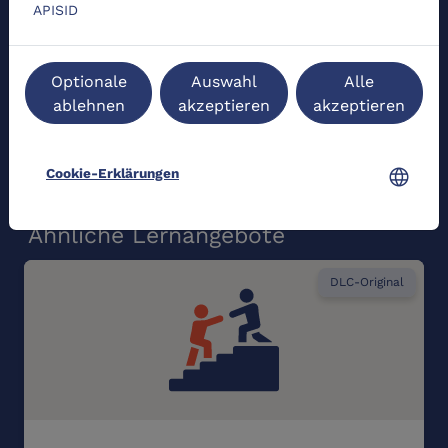
APISID
Termine
Optionale
Auswahl
Alle
ablehnen
akzeptieren
akzeptieren
event_busy
Zurzeit keine Termine verfügbar.
language
Cookie-Erklärungen
Ähnliche Lernangebote
DLC-Original