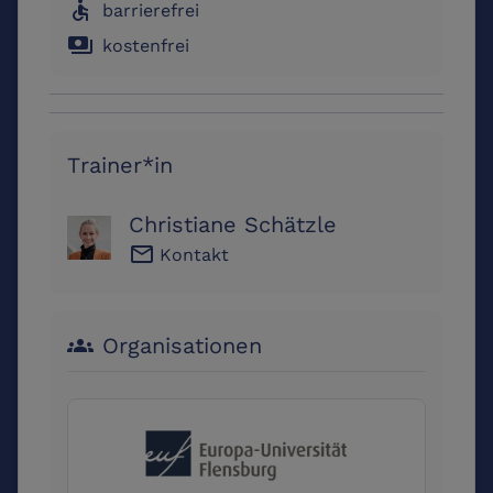
accessible
barrierefrei
payments
kostenfrei
Trainer*in
Christiane Schätzle
email
Kontakt
Organisationen
groups