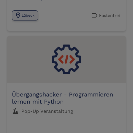
location_on
label
kostenfrei
Lübeck
Übergangshacker - Programmieren
lernen mit Python
location_city
Pop-Up Veranstaltung