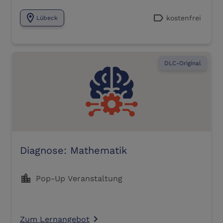
location_on
label
kostenfrei
Lübeck
DLC-Original
Diagnose: Mathematik
location_city
Pop-Up Veranstaltung
Zum Lernangebot
navigate_next