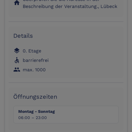
home
Beschreibung der Veranstaltung., Lübeck
Details
layers
0. Etage
accessible
barrierefrei
people
max. 1000
Öffnungszeiten
Montag - Sonntag
06:00 – 23:00