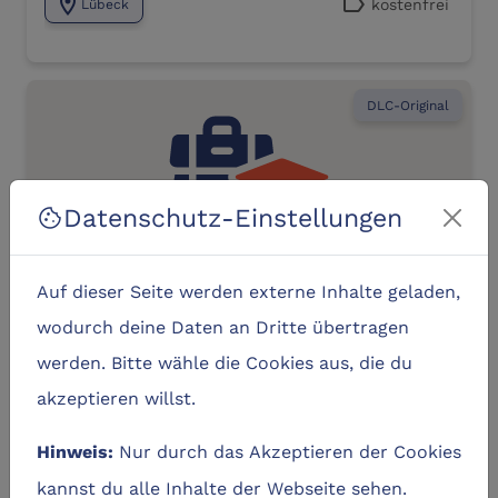
location_on
label
kostenfrei
Lübeck
DLC-Original
Datenschutz-Einstellungen
cookie
Auf dieser Seite werden externe Inhalte geladen,
Gefangen in der Zeit: Rettet die
Professorin mit Mathematik!
wodurch deine Daten an Dritte übertragen
werden. Bitte wähle die Cookies aus, die du
location_city
Pop-Up Veranstaltung
akzeptieren willst.
Nur durch das Akzeptieren der Cookies
Zum Lernangebot
navigate_next
Hinweis:
kannst du alle Inhalte der Webseite sehen.