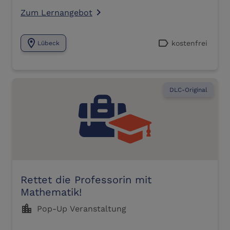
Zum Lernangebot
navigate_next
location_on
label
kostenfrei
Lübeck
DLC-Original
Rettet die Professorin mit
Mathematik!
location_city
Pop-Up Veranstaltung