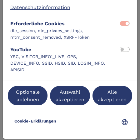
location_on
label
kostenfrei
Datenschutzinformation
Lübeck
Erforderliche Cookies
dlc_session, dlc_privacy_settings,
DLC-Original
mtm_consent_removed, XSRF-Token
YouTube
YSC, VISITOR_INFO1_LIVE, GPS,
DEVICE_INFO, SSID, HSID, SID, LOGIN_INFO,
APISID
Osterferien im DLC: Musik, Roboter &
Optionale
Auswahl
Alle
VR selbst ausprobieren
ablehnen
akzeptieren
akzeptieren
location_city
Pop-Up Veranstaltung
language
Cookie-Erklärungen
Zum Lernangebot
navigate_next