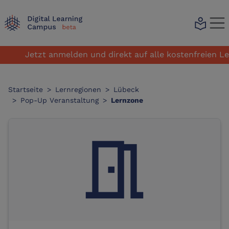
local_library
Jetzt anmelden und direkt auf alle kostenfreien Lerna
Startseite
>
Lernregionen
>
Lübeck
>
Pop-Up Veranstaltung
>
Lernzone
meeting_room