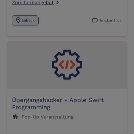
Zum Lernangebot
navigate_next
location_on
label
kostenfrei
Lübeck
Übergangshacker - Apple Swift
Programming
location_city
Pop-Up Veranstaltung