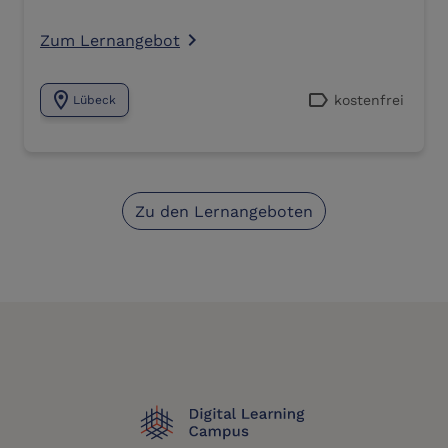
Zum Lernangebot
navigate_next
location_on
label
kostenfrei
Lübeck
Zu den Lernangeboten