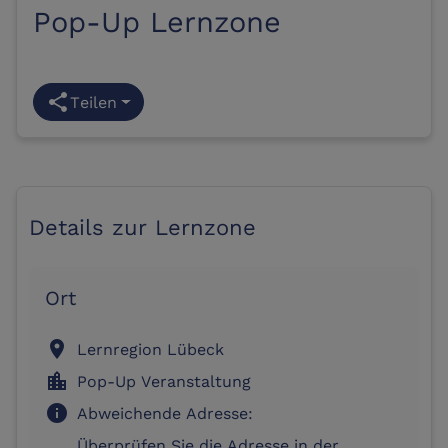
Pop-Up Lernzone
share
Teilen
Details zur Lernzone
Ort
location_on
Lernregion Lübeck
location_city
Pop-Up Veranstaltung
info
Abweichende Adresse:
Überprüfen Sie die Adresse in der