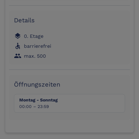
Details
layers
0. Etage
accessible
barrierefrei
people
max. 500
Öffnungszeiten
Montag - Sonntag
00:00 – 23:59