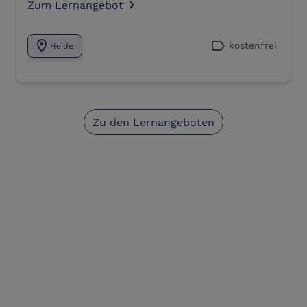
Zum Lernangebot
navigate_next
location_on
label
kostenfrei
Heide
Zu den Lernangeboten