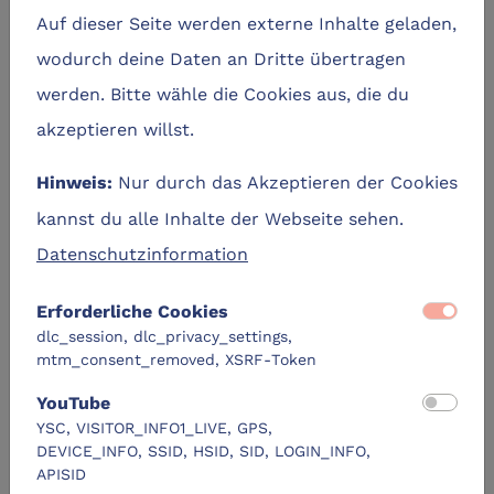
Auf dieser Seite werden externe Inhalte geladen,
wodurch deine Daten an Dritte übertragen
August
2026
werden. Bitte wähle die Cookies aus, die du
akzeptieren willst.
Mo
Di
Mi
Do
Fr
Sa
So
29
27
28
30
31
1
2
Nur durch das Akzeptieren der Cookies
Hinweis:
kannst du alle Inhalte der Webseite sehen.
8
3
4
5
6
7
9
Datenschutzinformation
15
10
11
12
13
14
16
Erforderliche Cookies
17
18
19
20
21
22
23
dlc_session, dlc_privacy_settings,
mtm_consent_removed, XSRF-Token
24
25
26
27
28
29
30
YouTube
Vor Ort
YSC, VISITOR_INFO1_LIVE, GPS,
Online
DEVICE_INFO, SSID, HSID, SID, LOGIN_INFO,
APISID