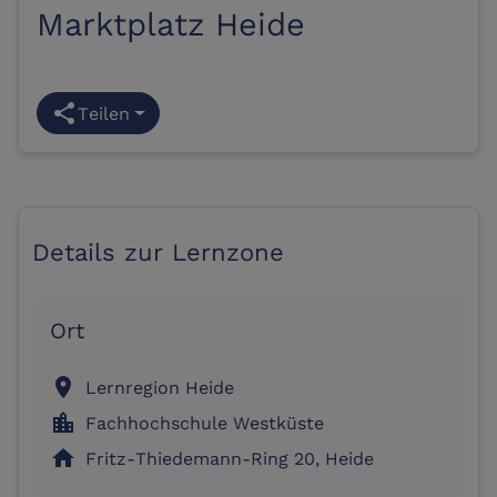
Marktplatz Heide
share
Teilen
Details zur Lernzone
Ort
location_on
Lernregion Heide
location_city
Fachhochschule Westküste
home
Fritz-Thiedemann-Ring 20, Heide