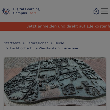
local_library
Jetzt anmelden und direkt auf alle kostenfrei
Startseite
>
Lernregionen
>
Heide
>
Fachhochschule Westküste
>
Lernzone