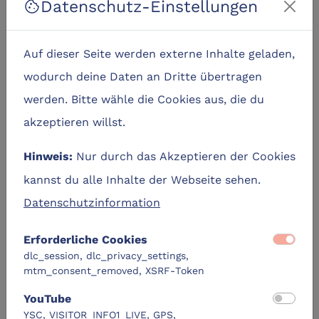
Datenschutz-Einstellungen
cookie
Der Innovationsraum ist an einer Seite durch große
Fensterflächen sehr hell. Der Ausblick reicht über
Auf dieser Seite werden externe Inhalte geladen,
das umliegende Wohn- und Gewerbegebiet mit Blick
wodurch deine Daten an Dritte übertragen
auf den Fernsehturm. Bei Bedarf können die Fenster
werden. Bitte wähle die Cookies aus, die du
verdunkelt werden. Das Licht ist nicht dimmbar.
akzeptieren willst.
Es stehen Sitzplätze für bis zu 15 Personen zur
Nur durch das Akzeptieren der Cookies
Verfügung. Die Bestuhlung ist in drei Sitzgruppen
Hinweis:
kannst du alle Inhalte der Webseite sehen.
gestaltet: ein runder Besprechungstisch mit
Datenschutzinformation
regulären Stühlen, ein reckteckiger Stehtisch mit
Barhockern, eine Sitzecke mit Ohrensesseln und
Erforderliche Cookies
Sitzhockern. Die Tische und Sitzplätze sind nicht
dlc_session, dlc_privacy_settings,
höhenverstellbar.
mtm_consent_removed, XSRF-Token
YouTube
Zur Ausstattung gehören ein großes Whiteboard, ein
YSC, VISITOR_INFO1_LIVE, GPS,