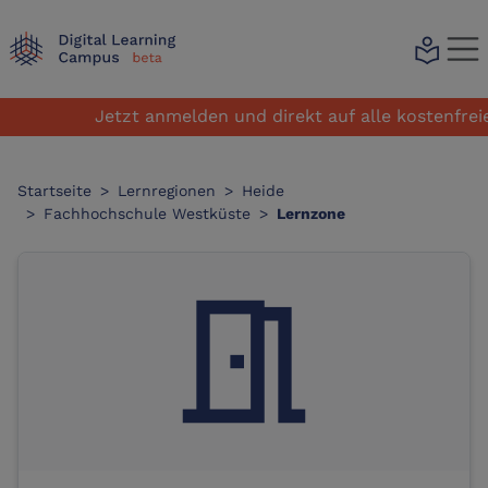
local_library
Jetzt anmelden und direkt auf alle kostenfreien
Startseite
>
Lernregionen
>
Heide
>
Fachhochschule Westküste
>
Lernzone
meeting_room