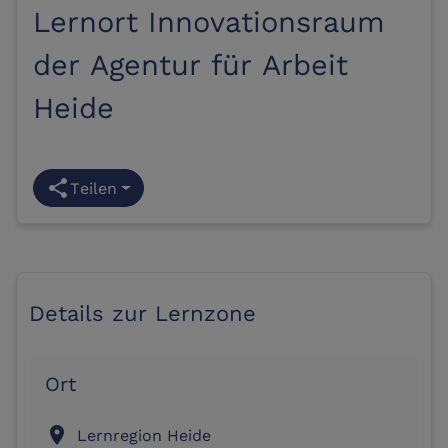
Lernort Innovationsraum
der Agentur für Arbeit
Heide
share
Teilen
Details zur Lernzone
Ort
location_on
Lernregion Heide