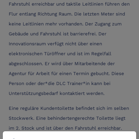
Fahrstuhl erreichbar und taktile Leitlinien führen den
Flur entlang Richtung Raum. Die letzten Meter sind
keine Leitlinien mehr vorhanden. Der Zugang zum
Gebäude und Fahrstuhl ist barrierefrei.
Der
Innovationsraum verfügt nicht über einen
elektronischen Türöffner und ist im Regelfall
abgeschlossen. Er wird über Mitarbeitende der
Agentur für Arbeit für einen Termin gebucht. Diese
Person oder der*die DLC Trainer*in kann bei
Unterstützungsbedarf kontaktiert werden.
Eine reguläre Kundentoilette befindet sich im selben
Stockwerk. Eine behindertengerechte Toilette liegt
im 2. Stock und ist über den Fahrstuhl erreichbar.