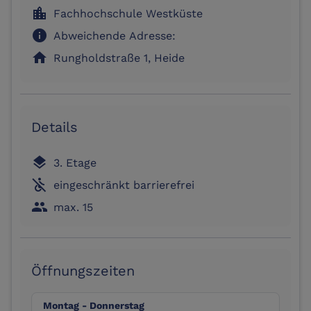
location_city
Fachhochschule Westküste
info
Abweichende Adresse:
home
Rungholdstraße 1, Heide
Details
layers
3. Etage
not_accessible
eingeschränkt barrierefrei
people
max. 15
Öffnungszeiten
Montag - Donnerstag