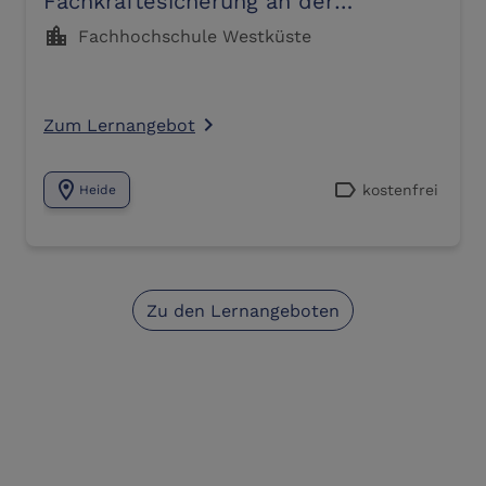
Fachkräftesicherung an der
Westküste
location_city
Fachhochschule Westküste
Zum Lernangebot
navigate_next
location_on
label
kostenfrei
Heide
Zu den Lernangeboten