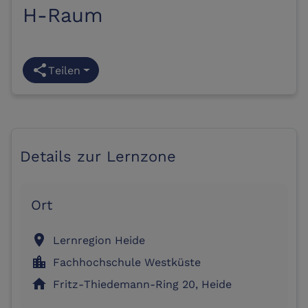
H-Raum
share
Teilen
Details zur Lernzone
Ort
location_on
Lernregion Heide
location_city
Fachhochschule Westküste
home
Fritz-Thiedemann-Ring 20, Heide