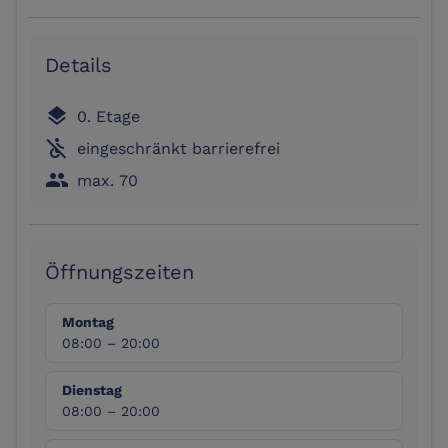
Details
layers
0. Etage
not_accessible
eingeschränkt barrierefrei
people
max. 70
Öffnungszeiten
Montag
08:00 – 20:00
Dienstag
08:00 – 20:00