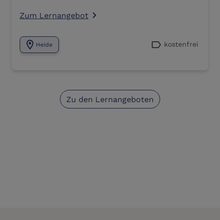
Zum Lernangebot
navigate_next
location_on
label
kostenfrei
Heide
Zu den Lernangeboten