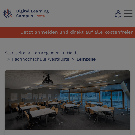
local_library
Jetzt anmelden und direkt auf alle kostenfreien Le
Startseite
>
Lernregionen
>
Heide
>
Fachhochschule Westküste
>
Lernzone