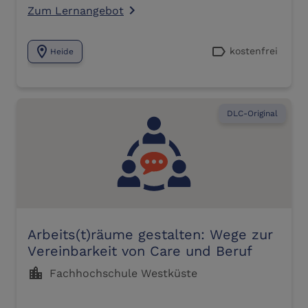
Zum Lernangebot
navigate_next
location_on
label
kostenfrei
Heide
DLC-Original
Arbeits(t)räume gestalten: Wege zur
Vereinbarkeit von Care und Beruf
location_city
Fachhochschule Westküste