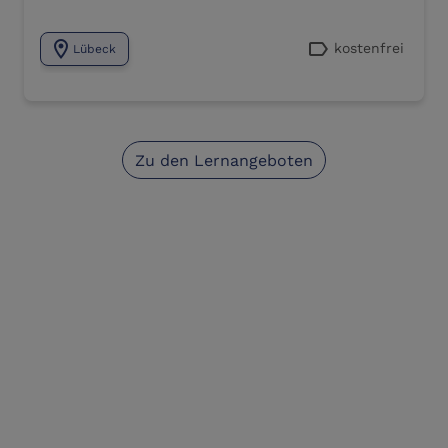
location_on
label
kostenfrei
Lübeck
Zu den Lernangeboten