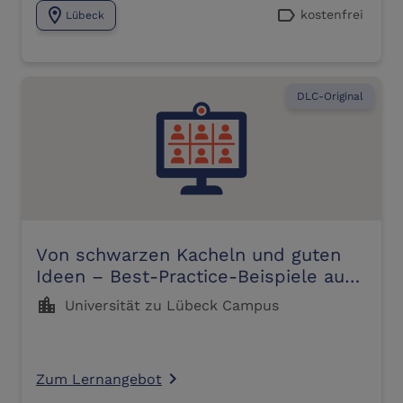
location_on
label
kostenfrei
Lübeck
DLC-Original
Von schwarzen Kacheln und guten
Ideen – Best-Practice-Beispiele aus
der Online-Lehre für HealthCare
location_city
Universität zu Lübeck Campus
Professionals (10.06.2026)
Zum Lernangebot
navigate_next