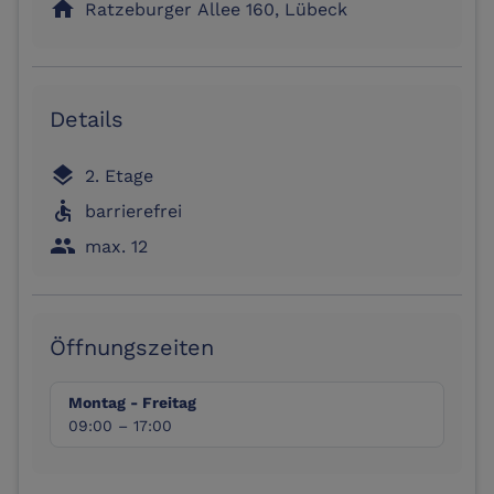
home
Ratzeburger Allee 160, Lübeck
Details
layers
2. Etage
accessible
barrierefrei
people
max. 12
Öffnungszeiten
Montag - Freitag
09:00 – 17:00