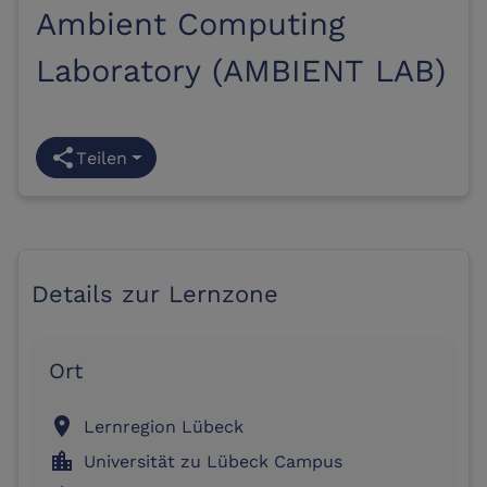
Ambient Computing
Laboratory (AMBIENT LAB)
share
Teilen
Details zur Lernzone
Ort
location_on
Lernregion Lübeck
location_city
Universität zu Lübeck Campus