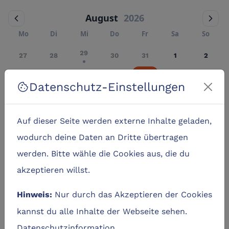
August
2026
Mo
Di
Mi
Do
Fr
Sa
So
29
27
28
30
31
1
2
8
3
4
5
6
7
9
Datenschutz-Einstellungen
cookie
15
10
11
12
13
14
16
Auf dieser Seite werden externe Inhalte geladen,
17
18
19
20
21
22
23
wodurch deine Daten an Dritte übertragen
24
25
26
27
28
29
30
werden. Bitte wähle die Cookies aus, die du
Vor Ort
akzeptieren willst.
Online
Nur durch das Akzeptieren der Cookies
Hinweis:
Keine Termine für diesen Tag.
kannst du alle Inhalte der Webseite sehen.
Datenschutzinformation