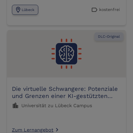
location_on
label
kostenfrei
Lübeck
DLC-Original
Die virtuelle Schwangere: Potenziale
und Grenzen einer KI-gestützten
Simulation von Anamnesegesprächen
location_city
Universität zu Lübeck Campus
in der Hebammenlehre (17.06.2026)
Zum Lernangebot
navigate_next