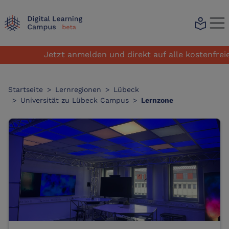
local_library
Jetzt anmelden und direkt auf alle kostenfreien 
Startseite
>
Lernregionen
>
Lübeck
>
Universität zu Lübeck Campus
>
Lernzone