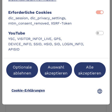
Lernangebote
Erforderliche Cookies
dlc_session, dlc_privacy_settings,
DLC-Original
mtm_consent_removed, XSRF-Token
YouTube
YSC, VISITOR_INFO1_LIVE, GPS,
DEVICE_INFO, SSID, HSID, SID, LOGIN_INFO,
APISID
Visuelle Barrierefreiheit in digitalen
Optionale
Auswahl
Alle
Lehrmedien (27.05.2026)
ablehnen
akzeptieren
akzeptieren
location_city
Universität zu Lübeck Campus
language
Cookie-Erklärungen
Zum Lernangebot
navigate_next