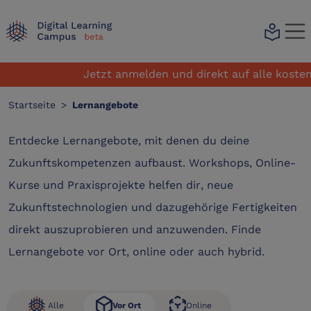
local_library
Jetzt anmelden und direkt auf alle kostenf
Startseite
>
Lernangebote
Entdecke Lernangebote, mit denen du deine
Zukunftskompetenzen aufbaust. Workshops, Online-
Kurse und Praxisprojekte helfen dir, neue
Zukunftstechnologien und dazugehörige Fertigkeiten
direkt auszuprobieren und anzuwenden. Finde
Lernangebote vor Ort, online oder auch hybrid.
Alle
Online
Vor Ort