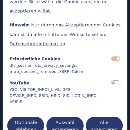
werden. Bitte wähle die Cookies aus, die du
auch nicht.
akzeptieren willst.
Für den Fall, dass du nach Bearbeiten der
Nur durch das Akzeptieren der Cookies
Hinweis:
Aufgaben feststellst, dass du noch Lücken
kannst du alle Inhalte der Webseite sehen.
schließen musst, solltest du unbedingt die
Datenschutzinformation
Vorkurse/Brückenkurse/Tutorien an deiner
zukünftigen Hochschule nutzen, die
Erforderliche Cookies
dlc_session, dlc_privacy_settings,
üblicherweise vor Semesterstart angeboten
mtm_consent_removed, XSRF-Token
werden.
YouTube
YSC, VISITOR_INFO1_LIVE, GPS,
Zusätzlich kannst du bereits jetzt im
DEVICE_INFO, SSID, HSID, SID, LOGIN_INFO,
(auch im Lernangebot des DLC
MatheBoost-Kurs
APISID
vorhanden) die für dich relevanten Themen
ausführlicher wiederholen.
Optionale
Auswahl
Alle
ablehnen
akzeptieren
akzeptieren