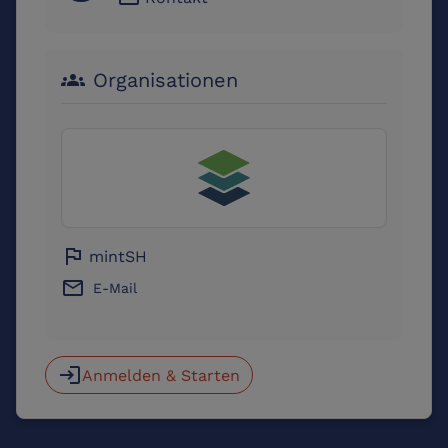
Organisationen
groups
flag
mintSH
email
E-Mail
login
Anmelden & Starten