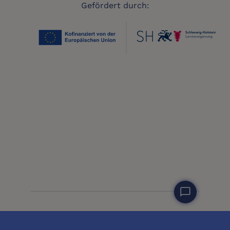
Gefördert durch:
chat_bubble