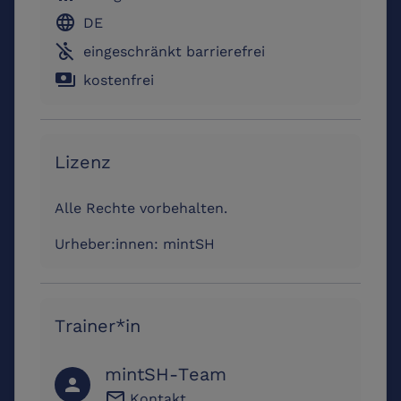
language
DE
not_accessible
eingeschränkt barrierefrei
payments
kostenfrei
Lizenz
Alle Rechte vorbehalten.
Urheber:innen:
mintSH
Trainer*in
mintSH-Team
person
email
Kontakt