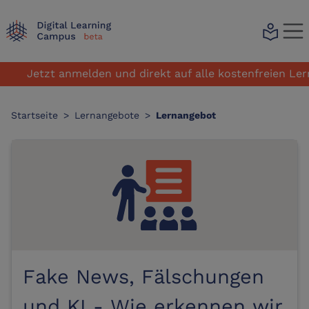
local_library
Jetzt anmelden und direkt auf alle kostenfreien Lerna
Startseite
>
Lernangebote
>
Lernangebot
Fake News, Fälschungen
und KI - Wie erkennen wir