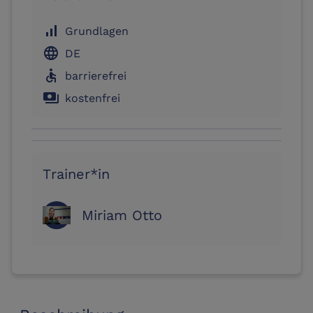
signal_cellular_alt
Grundlagen
language
DE
accessible
barrierefrei
payments
kostenfrei
Trainer*in
Miriam Otto