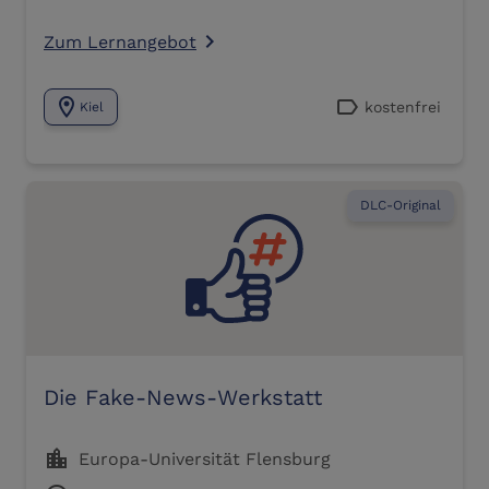
Zum Lernangebot
navigate_next
location_on
label
kostenfrei
Kiel
DLC-Original
Die Fake-News-Werkstatt
location_city
Europa-Universität Flensburg