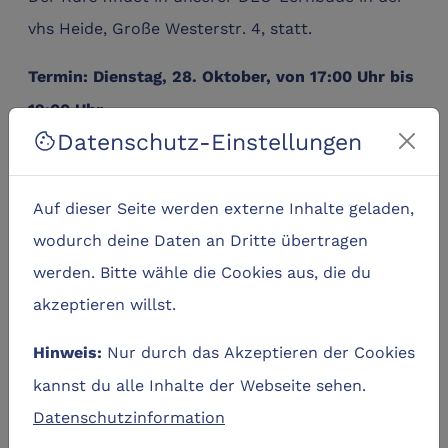
vhs Heide, Große Westerstr. 4, statt.
Termin: Dienstag, 28. Oktober, von 17:00 Uhr bis
19:00 Uhr
Datenschutz-Einstellungen
cookie
Anmeldungen für diesen DLC-Kurs direkt auf der
vhs-Homepage:
Auf dieser Seite werden externe Inhalte geladen,
https://vhs.heide.de/programm/kursansicht/2016-
wodurch deine Daten an Dritte übertragen
fake-news-faelschungen-und-ki-wie-erkennen-
werden. Bitte wähle die Cookies aus, die du
wir-heute-noch-die-wahrheit-476-c-
akzeptieren willst.
1928056.html
Nur durch das Akzeptieren der Cookies
Hinweis:
Termine
kannst du alle Inhalte der Webseite sehen.
Datenschutzinformation
event_busy
Zurzeit keine Termine verfügbar.