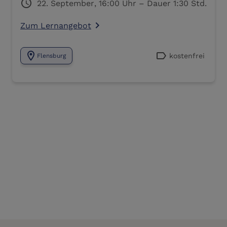
schedule
22. September, 16:00 Uhr – Dauer 1:30 Std.
Zum Lernangebot
navigate_next
location_on
label
kostenfrei
Flensburg