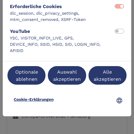
Erforderliche Cookies
dlc_session, dlc_privacy_settings,
mtm_consent_removed, XSRF-Token
Ähnliche Lernangebote
YouTube
YSC, VISITOR_INFO1_LIVE, GPS,
DEVICE_INFO, SSID, HSID, SID, LOGIN_INFO,
DLC-Original
APISID
Optionale
Auswahl
Alle
ablehnen
akzeptieren
akzeptieren
Künstliche Intelligenz Tools kennen,
language
Cookie-Erklärungen
nutzen und dabei selbstbestimmt
bleiben
location_city
Europa-Universität Flensburg