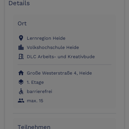
Details
Ort
location_on
Lernregion Heide
location_city
Volkshochschule Heide
meeting_room
DLC Arbeits- und Kreativbude
home
Große Westerstraße 4, Heide
layers
1. Etage
accessible
barrierefrei
people
max. 15
Teilnehmen