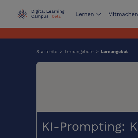
expand_more
Lernen
Mitmache
Startseite
>
Lernangebote
>
Lernangebot
KI-Prompting: Kü