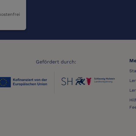
kostenfrei
Me
Gefördert durch:
Sta
Le
Le
Hil
Fe