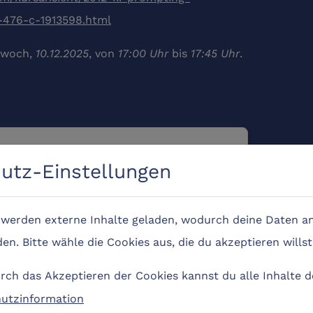
n-476-c-1913598.html
ttwoch,
10.12.2025
, von
17:00 Uhr
bis
17:45 Uhr
.
utz-Einstellungen
e werden externe Inhalte geladen, wodurch deine Daten an
n. Bitte wähle die Cookies aus, die du akzeptieren willst
ch das Akzeptieren der Cookies kannst du alle Inhalte 
utzinformation