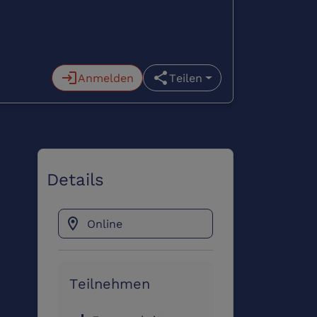
login
Anmelden
share
Teilen
Details
location_on
Online
Teilnehmen