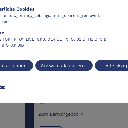
erliche Cookies
sion, dlc_privacy_settings, mtm_consent_removed,
oken
LC-Original
DLC
be
SITOR_INFO1_LIVE, GPS, DEVICE_INFO, SSID, HSID, SID,
INFO, APISID
le ablehnen
Auswahl akzeptieren
Alle akzep
ligenz
KI-Prompting: Künstliche Intelli
effektiv steuern
gen
schedule
03. November
Zum Lernangebot
navigate_next