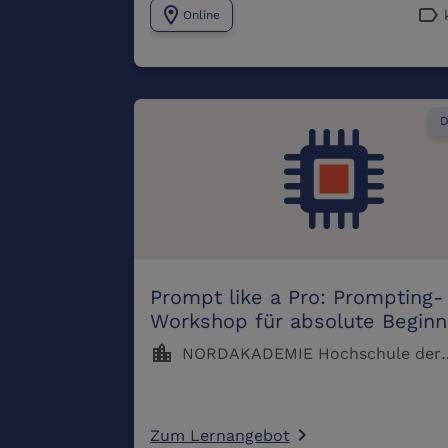
location_on
label
Online
D
Prompt like a Pro: Prompting-
Workshop für absolute Beginn
location_city
NORDAKADEMIE Hochschule der
Wirtschaft, Elmshorn
Zum Lernangebot
navigate_next