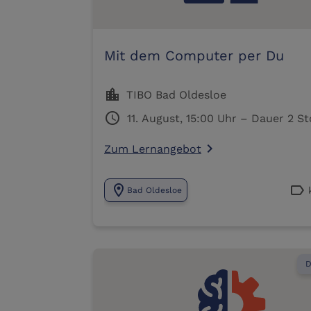
Mit dem Computer per Du
location_city
TIBO Bad Oldesloe
schedule
11. August, 15:00 Uhr – Dau
Zum Lernangebot
navigate_next
location_on
label
Bad Oldesloe
D