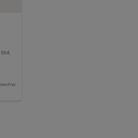
mber, 19:00 Uhr – Dauer 2 Std.
stenfrei