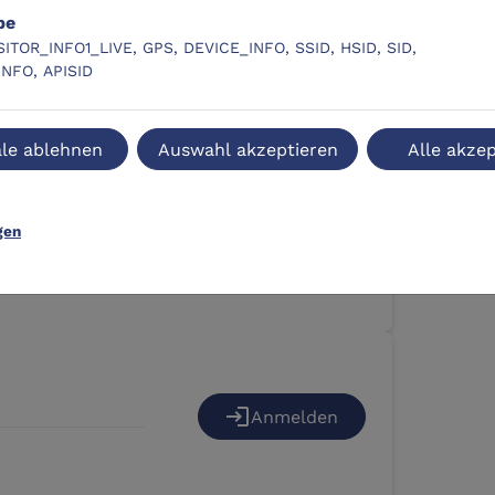
be
SITOR_INFO1_LIVE, GPS, DEVICE_INFO, SSID, HSID, SID,
INFO, APISID
login
Anmelden
le ablehnen
Auswahl akzeptieren
Alle akzep
gen
login
Anmelden
login
Anmelden