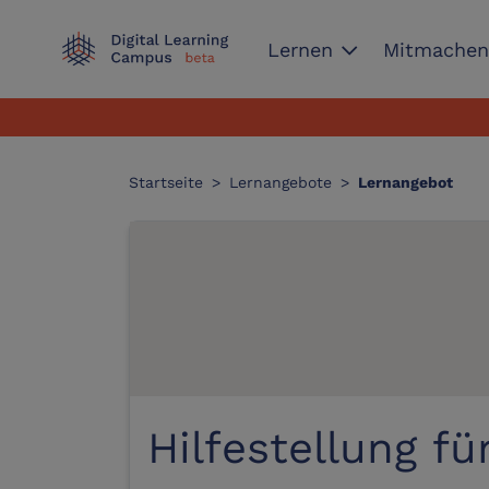
expand_more
Lernen
Mitmache
Startseite
>
Lernangebote
>
Lernangebot
Hilfestellung fü