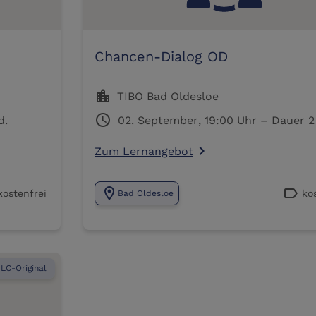
Chancen-Dialog OD
location_city
TIBO Bad Oldesloe
er 2 Std.
schedule
02. Septe
Zum Lernangebot
navigate_next
location_on
label
kostenfrei
ko
Bad Oldesloe
LC-Original