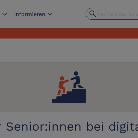
search
expand_more
expand_more
n
Informieren
J
r Senior:innen bei digi