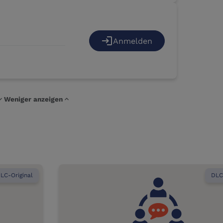
login
Anmelden
d_more
Weniger anzeigen
expand_less
LC-Original
DLC