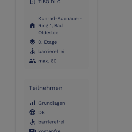
meeting_room
TIBO DLC
Konrad-Adenauer-
home
Ring 1, Bad
Oldesloe
layers
0. Etage
accessible
barrierefrei
people
max. 60
Teilnehmen
signal_cellular_alt
Grundlagen
language
DE
accessible
barrierefrei
payments
kostenfrei