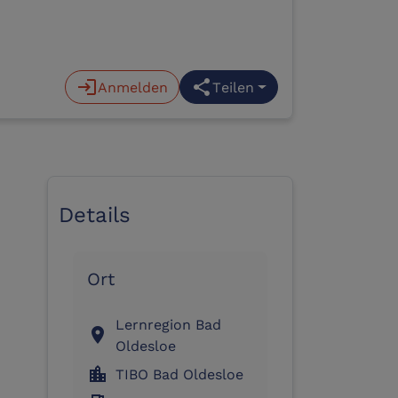
login
Anmelden
share
Teilen
Details
Ort
Lernregion Bad
location_on
Oldesloe
location_city
TIBO Bad Oldesloe