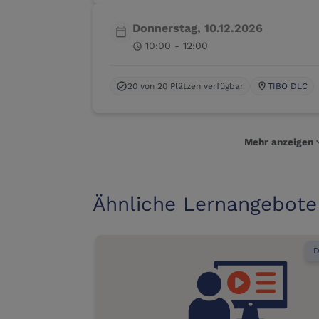
Donnerstag, 10.12.2026
calendar_today
10:00 - 12:00
schedule
20 von 20 Plätzen verfügbar
TIBO DLC
check_circle
location_on
Mehr anzeigen
expan
Ähnliche Lernangebote
D