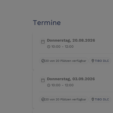
Termine
Donnerstag, 20.08.2026
calendar_today
10:00 - 12:00
schedule
20 von 20 Plätzen verfügbar
TIBO DLC
check_circle
location_on
Donnerstag, 03.09.2026
calendar_today
10:00 - 12:00
schedule
20 von 20 Plätzen verfügbar
TIBO DLC
check_circle
location_on