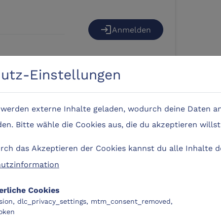
login
Anmelden
utz-Einstellungen
login
Anmelden
e werden externe Inhalte geladen, wodurch deine Daten an
n. Bitte wähle die Cookies aus, die du akzeptieren willst
ch das Akzeptieren der Cookies kannst du alle Inhalte 
utzinformation
login
Anmelden
erliche Cookies
sion, dlc_privacy_settings, mtm_consent_removed,
oken