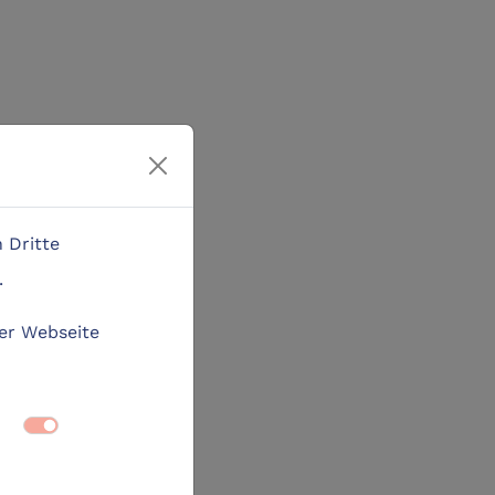
 Dritte
.
der Webseite