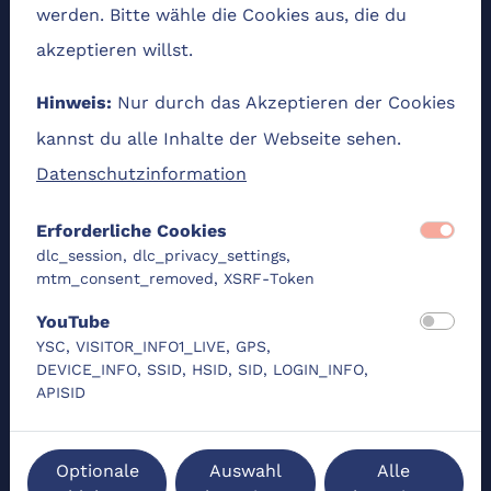
werden. Bitte wähle die Cookies aus, die du
Ähnliche Lernangebote
akzeptieren willst.
Nur durch das Akzeptieren der Cookies
DLC-Original
Hinweis:
kannst du alle Inhalte der Webseite sehen.
Datenschutzinformation
Erforderliche Cookies
dlc_session, dlc_privacy_settings,
mtm_consent_removed, XSRF-Token
3D Druck
YouTube
YSC, VISITOR_INFO1_LIVE, GPS,
location_city
Haerder-Center Lübeck
DEVICE_INFO, SSID, HSID, SID, LOGIN_INFO,
APISID
Zum Lernangebot
navigate_next
Optionale
Auswahl
Alle