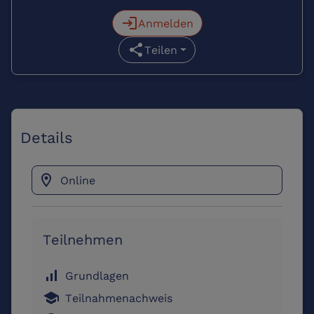
login
Anmelden
share
Teilen
Details
location_on
Online
Teilnehmen
signal_cellular_alt
Grundlagen
school
Teilnahmenachweis