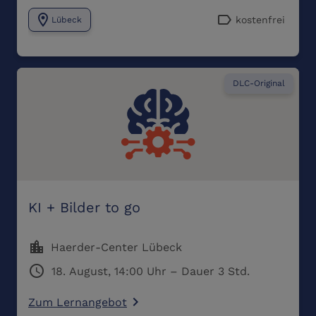
location_on
label
kostenfrei
Lübeck
DLC-Original
KI + Bilder to go
location_city
Haerder-Center Lübeck
schedule
18. August, 14:00 Uhr – Dauer 3 Std.
Zum Lernangebot
navigate_next