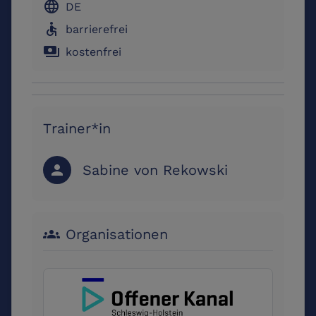
language
DE
accessible
barrierefrei
payments
kostenfrei
Trainer*in
Sabine von Rekowski
person
Organisationen
groups