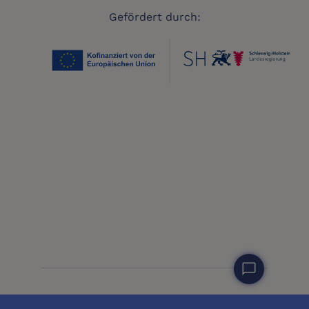
Gefördert durch:
chat_bubble