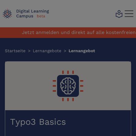
local_library
Jetzt anmelden und direkt auf alle kostenfreien L
Startseite
>
Lernangebote
>
Lernangebot
Typo3 Basics