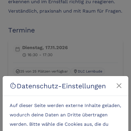
erkennen und im Ernstfall richtig zu reagieren.
Verständlich, praxisnah und mit Raum für Fragen.
Termine
Dienstag, 17.11.2026
calendar_today
16:30 - 17:30
schedule
25 von 25 Plätzen verfügbar
DLC Lernbude
check_circle
location_on
Datenschutz-Einstellungen
cookie
open_in_new
Zum Externen Anbieter
Auf dieser Seite werden externe Inhalte geladen,
wodurch deine Daten an Dritte übertragen
Ähnliche Lernangebote
werden. Bitte wähle die Cookies aus, die du