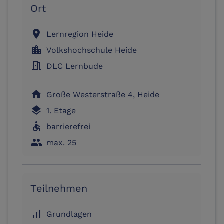
Ort
location_on
Lernregion Heide
location_city
Volkshochschule Heide
meeting_room
DLC Lernbude
home
Große Westerstraße 4, Heide
layers
1. Etage
accessible
barrierefrei
people
max. 25
Teilnehmen
signal_cellular_alt
Grundlagen