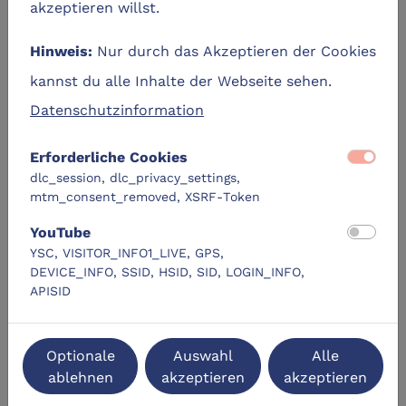
akzeptieren willst.
DLC-Original
Nur durch das Akzeptieren der Cookies
Hinweis:
kannst du alle Inhalte der Webseite sehen.
Datenschutzinformation
Erforderliche Cookies
Fake News, Fälschungen und KI -
dlc_session, dlc_privacy_settings,
Wie erkennen wir heute noch die
mtm_consent_removed, XSRF-Token
Wahrheit?
location_city
Volkshochschule Heide
YouTube
YSC, VISITOR_INFO1_LIVE, GPS,
DEVICE_INFO, SSID, HSID, SID, LOGIN_INFO,
APISID
Zum Lernangebot
navigate_next
location_on
label
kostenfrei
Heide
Optionale
Auswahl
Alle
ablehnen
akzeptieren
akzeptieren