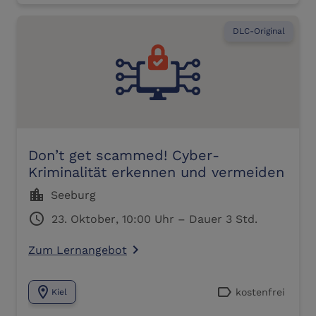
DLC-Original
Don’t get scammed! Cyber-
Kriminalität erkennen und vermeiden
location_city
Seeburg
schedule
23. Oktober, 10:00 Uhr – Dauer 3 Std.
Zum Lernangebot
navigate_next
location_on
label
kostenfrei
Kiel