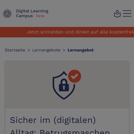
local_library
Jetzt anmelden und direkt auf alle kostenfreien
Startseite
>
Lernangebote
>
Lernangebot
Sicher im (digitalen)
Alltag: Betrugsmaschen