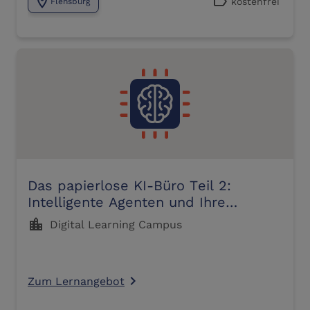
location_on
label
kostenfrei
Flensburg
Das papierlose KI-Büro Teil 2:
Intelligente Agenten und Ihre
Vorzüge
location_city
Digital Learning Campus
Zum Lernangebot
navigate_next