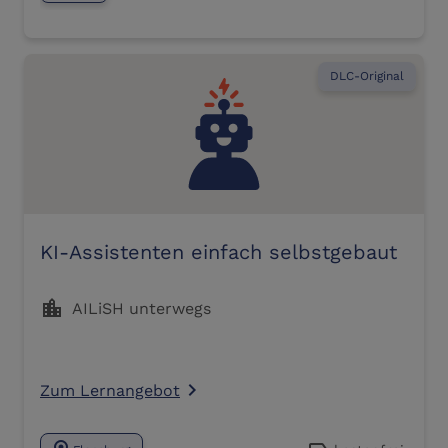
DLC-Original
KI-Assistenten einfach selbstgebaut
location_city
AILiSH unterwegs
Zum Lernangebot
navigate_next