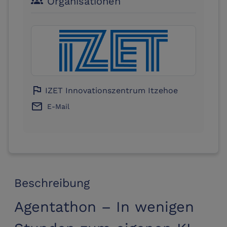
Organisationen
groups
flag
IZET Innovationszentrum Itzehoe
email
E-Mail
Beschreibung
Agentathon – In wenigen