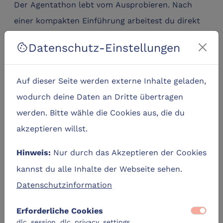
Der Agentathon lebt vom Ausprobieren. Nach
einer kompakten Einführung arbeitest du direkt
an deinem eigenen Anwendungsfall. Gemeinsam
Datenschutz-Einstellungen
cookie
mit den Referent*innen entwickelst du Schritt für
Schritt einen KI-Agenten, der auf deine
Auf dieser Seite werden externe Inhalte geladen,
individuellen Anforderungen zugeschnitten ist.
wodurch deine Daten an Dritte übertragen
Vorkenntnisse in Programmierung sind nicht
werden. Bitte wähle die Cookies aus, die du
erforderlich. Wichtig sind Neugier, Offenheit für
akzeptieren willst.
neue Technologien und die Bereitschaft, selbst
Nur durch das Akzeptieren der Cookies
Hinweis:
aktiv zu werden.
kannst du alle Inhalte der Webseite sehen.
Unser Referent*innen-Team
Datenschutzinformation
Dr. Miriam Maibaum & Martin
Erforderliche Cookies
Schanze
dlc_session, dlc_privacy_settings,