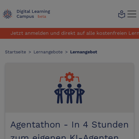
local_library
etzt anmelden und direkt auf alle kostenfreien Lernangeb
Startseite
>
Lernangebote
>
Lernangebot
Agentathon - In 4 Stunden
zum eigenen KI-Agenten