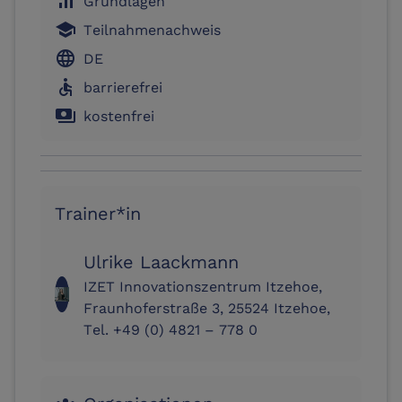
signal_cellular_alt
Grundlagen
school
Teilnahmenachweis
language
DE
accessible
barrierefrei
payments
kostenfrei
Trainer*in
Ulrike Laackmann
IZET Innovationszentrum Itzehoe,
Fraunhoferstraße 3, 25524 Itzehoe,
Tel. +49 (0) 4821 – 778 0