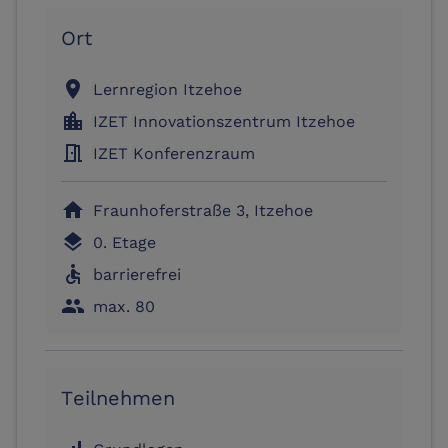
Ort
location_on
Lernregion Itzehoe
location_city
IZET Innovationszentrum Itzehoe
meeting_room
IZET Konferenzraum
home
Fraunhoferstraße 3, Itzehoe
layers
0. Etage
accessible
barrierefrei
people
max. 80
Teilnehmen