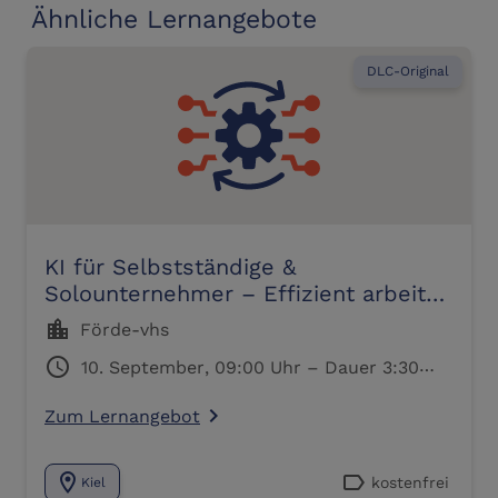
Ähnliche Lernangebote
DLC-Original
KI für Selbstständige &
Solounternehmer – Effizient arbeiten
mit digitalen Assistenten
location_city
Förde-vhs
schedule
10. September, 09:00 Uhr – Dauer 3:30
Std.
Zum Lernangebot
navigate_next
location_on
label
kostenfrei
Kiel