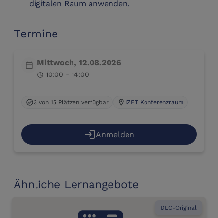
digitalen Raum anwenden.
Termine
Mittwoch, 12.08.2026
calendar_today
10:00 - 14:00
schedule
3 von 15 Plätzen verfügbar
IZET Konferenzraum
check_circle
location_on
login
Anmelden
Ähnliche Lernangebote
DLC-Original