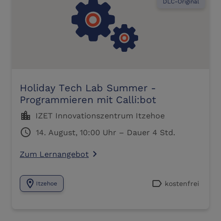
DLC-Original
Holiday Tech Lab Summer -
Programmieren mit Calli:bot
location_city
IZET Innovationszentrum Itzehoe
schedule
14. August, 10:00 Uhr – Dauer 4 Std.
Zum Lernangebot
navigate_next
location_on
label
kostenfrei
Itzehoe