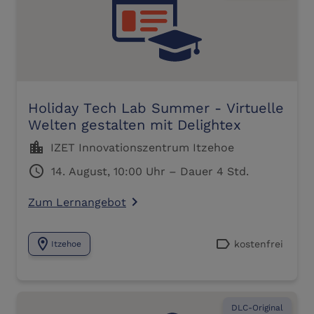
Holiday Tech Lab Summer - Virtuelle
Welten gestalten mit Delightex
location_city
IZET Innovationszentrum Itzehoe
schedule
14. August, 10:00 Uhr – Dauer 4 Std.
Zum Lernangebot
navigate_next
location_on
label
kostenfrei
Itzehoe
DLC-Original