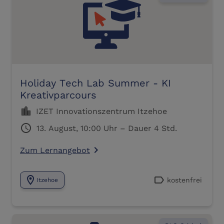
Holiday Tech Lab Summer - KI
Kreativparcours
location_city
IZET Innovationszentrum Itzehoe
schedule
13. August, 10:00 Uhr – Dauer 4 Std.
Zum Lernangebot
navigate_next
location_on
label
kostenfrei
Itzehoe