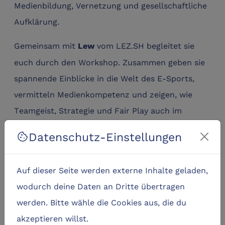
Medienbildung, Vernetzung und gesellschaftliche
Aufklärung.
Gemeinsam mit
vom LEZ.SH begleitet sie
Lew
euch durch den Workshop. Zusammen geben sie
spannende Einblicke in die Welt des E-Sports,
vermitteln Medienkompetenz und zeigen, wie
Teamgeist, Strategie und Fair Play auch im
Gaming eine wichtige Rolle spielen.
Datenschutz-Einstellungen
cookie
Auf dieser Seite werden externe Inhalte geladen,
wodurch deine Daten an Dritte übertragen
werden. Bitte wähle die Cookies aus, die du
akzeptieren willst.