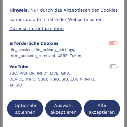
Nur durch das Akzeptieren der Cookies
Hinweis:
kannst du alle Inhalte der Webseite sehen.
Datenschutzinformation
Erforderliche Cookies
dlc_session, dlc_privacy_settings,
mtm_consent_removed, XSRF-Token
Ihr anliegen ist es
Warum machen die das?
Kindern und Jugendlichen zu zeigen, wie Gaming
YouTube
YSC, VISITOR_INFO1_LIVE, GPS,
verantwortungsvoll funktioniert – mit viel
DEVICE_INFO, SSID, HSID, SID, LOGIN_INFO,
Praxisnähe, Fachwissen und Begeisterung für E-
APISID
Sport und Gaming-Kultur.
Optionale
Auswahl
Alle
Mehr zum LEZ.SH
ablehnen
akzeptieren
akzeptieren
Das Landeszentrum für E-Sport und