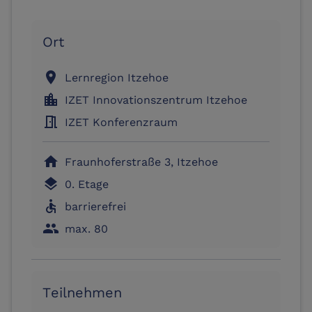
Ort
location_on
Lernregion Itzehoe
location_city
IZET Innovationszentrum Itzehoe
meeting_room
IZET Konferenzraum
home
Fraunhoferstraße 3, Itzehoe
layers
0. Etage
accessible
barrierefrei
people
max. 80
Teilnehmen