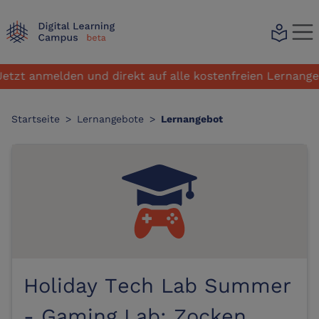
local_library
nmelden und direkt auf alle kostenfreien Lernangebote zu
Startseite
>
Lernangebote
>
Lernangebot
Holiday Tech Lab Summer
- Gaming Lab: Zocken,