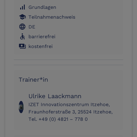
signal_cellular_alt
Grundlagen
school
Teilnahmenachweis
language
DE
accessible
barrierefrei
payments
kostenfrei
Trainer*in
Ulrike Laackmann
IZET Innovationszentrum Itzehoe,
Fraunhoferstraße 3, 25524 Itzehoe,
Tel. +49 (0) 4821 – 778 0