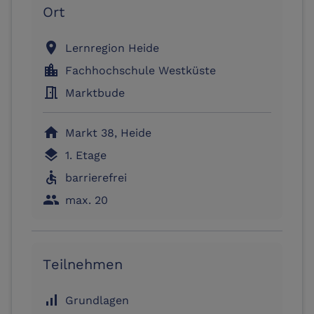
Ort
location_on
Lernregion Heide
location_city
Fachhochschule Westküste
meeting_room
Marktbude
home
Markt 38, Heide
layers
1. Etage
accessible
barrierefrei
people
max. 20
Teilnehmen
signal_cellular_alt
Grundlagen