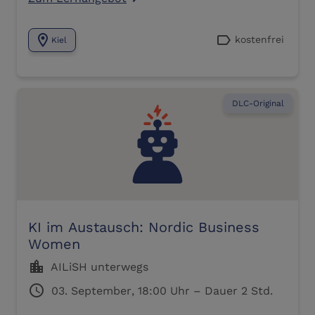
location_on
label
kostenfrei
Kiel
DLC-Original
KI im Austausch: Nordic Business
Women
location_city
AILiSH unterwegs
schedule
03. September, 18:00 Uhr – Dauer 2 Std.