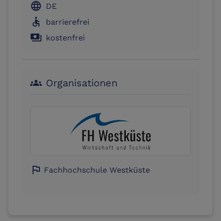
language
DE
accessible
barrierefrei
payments
kostenfrei
Organisationen
groups
flag
Fachhochschule Westküste