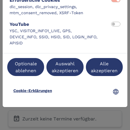
Erforderliche Cookies
dlc_session, dlc_privacy_settings,
jeweiligen Terminen einzeln anmelden. Wir freuen
mtm_consent_removed, XSRF-Token
uns auf Sie!
YouTube
Lernziele
YSC, VISITOR_INFO1_LIVE, GPS,
DEVICE_INFO, SSID, HSID, SID, LOGIN_INFO,
APISID
Künstliche Intelligenz kritisch hinterfragen
Standpunkte und Ansichten zu KI abwägen
Optionale
Auswahl
Alle
ablehnen
akzeptieren
akzeptieren
Nutzen und Risiken neuer Technologien
diskutieren
language
Cookie-Erklärungen
Termine
event_busy
Zurzeit keine Termine verfügbar.