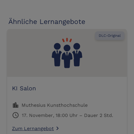
Ähnliche Lernangebote
DLC-Original
KI Salon
location_city
Muthesius Kunsthochschule
schedule
17. November, 18:00 Uhr – Dauer 2 Std.
Zum Lernangebot
navigate_next