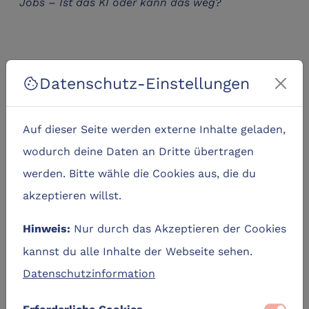
Jobs – Ist das KI oder kann das weg?
*Prof. Dr. Dirk Johannßen
ist die
Datenschutz-Einstellungen
cookie
wissenschaftliche Fachleitung für „Digitalisierung
und KI“ beim DLC Westküste PLUS und hat an
Auf dieser Seite werden externe Inhalte geladen,
der FH Westküste die Professur für Künstliche
wodurch deine Daten an Dritte übertragen
Intelligenz in der Mensch-Maschine-Interaktion
werden. Bitte wähle die Cookies aus, die du
inne.
akzeptieren willst.
Zielgruppe(n)
Nur durch das Akzeptieren der Cookies
Hinweis:
Die Gesprächsreihe
KamInzimmer
richtet sich an
kannst du alle Inhalte der Webseite sehen.
alle Interessierten – Vorkenntnisse sind nicht
Datenschutzinformation
erforderlich. Die Veranstaltung ist kostenlos,
Plätze sind begrenzt, zur Teilnahme bitte an den