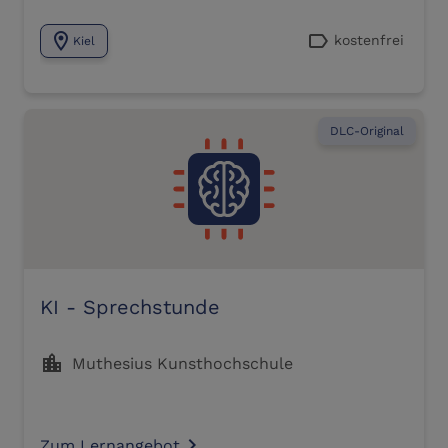
location_on
label
kostenfrei
Kiel
DLC-Original
KI - Sprechstunde
location_city
Muthesius Kunsthochschule
Zum Lernangebot
navigate_next