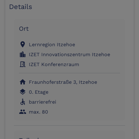
Details
Ort
location_on
Lernregion Itzehoe
location_city
IZET Innovationszentrum Itzehoe
meeting_room
IZET Konferenzraum
home
Fraunhoferstraße 3, Itzehoe
layers
0. Etage
accessible
barrierefrei
people
max. 80