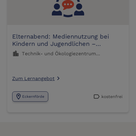
Elternabend: Mediennutzung bei
Kindern und Jugendlichen –
Informationen und Austausch
location_city
Technik- und Ökologiezentrum
Eckernförde TÖZ
Zum Lernangebot
navigate_next
location_on
label
kostenfrei
Eckernförde