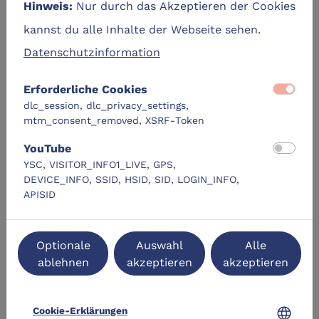
Nur durch das Akzeptieren der Cookies
Hinweis:
kannst du alle Inhalte der Webseite sehen.
Das erwartet euch beim
Datenschutzinformation
Elternabend
Erforderliche Cookies
• Digitale Lebenswelten von Kindern und
dlc_session, dlc_privacy_settings,
mtm_consent_removed, XSRF-Token
Jugendlichen verstehen
• WhatsApp, TikTok, YouTube & Gaming-Chats
YouTube
YSC, VISITOR_INFO1_LIVE, GPS,
einordnen
DEVICE_INFO, SSID, HSID, SID, LOGIN_INFO,
• Cyber-Mobbing und Fake News erkennen
APISID
• Zwischen Kontrolle und Vertrauen die richtige
Balance finden
Optionale
Auswahl
Alle
• Medienregeln sinnvoll gestalten
ablehnen
akzeptieren
akzeptieren
• Kinder zu verantwortungsvoller Mediennutzung
begleiten
language
Cookie-Erklärungen