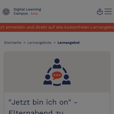
local_library
melden und direkt auf alle kostenfreien Lernangebote zug
Startseite
>
Lernangebote
>
Lernangebot
"Jetzt bin ich on" -
Elternabend zu