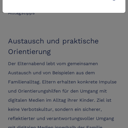
• Austausch mit anderen Eltern und praktische
Alltagstipps
Austausch und praktische
Orientierung
Der Elternabend lebt vom gemeinsamen
Austausch und von Beispielen aus dem
Familienalltag. Eltern erhalten konkrete Impulse
und Orientierungshilfen für den Umgang mit
digitalen Medien im Alltag ihrer Kinder. Ziel ist
keine Verbotskultur, sondern ein sicherer,
reflektierter und verantwortungsvoller Umgang
mit digitalen Medien innerhalb der Familie.