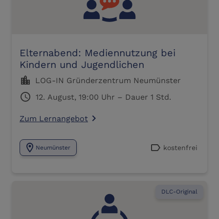
Elternabend: Mediennutzung bei
Kindern und Jugendlichen
location_city
LOG-IN Gründerzentrum Neumünster
schedule
12. August, 19:00 Uhr – Dauer 1 Std.
Zum Lernangebot
navigate_next
location_on
label
kostenfrei
Neumünster
DLC-Original