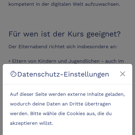
kompetent in der digitalen Welt aufzuwachsen.
Für wen ist der Kurs geeignet?
Der Elternabend richtet sich insbesondere an:
• Eltern von Kindern und Jugendlichen - auch im
Übergang zur weiterführenden Schule
Datenschutz-Einstellungen
cookie
• Eltern von Kindern und Jugendlichen mit
eigener Smartphone- oder Social-Media-Nutzung
Auf dieser Seite werden externe Inhalte geladen,
• Familien, die Fragen oder Unsicherheiten im
wodurch deine Daten an Dritte übertragen
Umgang mit digitalen Medien haben
werden. Bitte wähle die Cookies aus, die du
akzeptieren willst.
Vorkenntnisse sind nicht erforderlich.