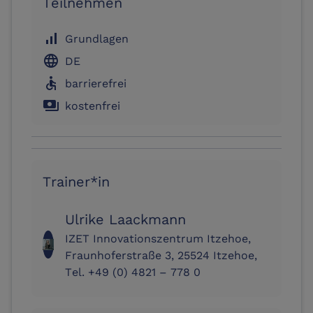
Teilnehmen
signal_cellular_alt
Grundlagen
language
DE
accessible
barrierefrei
payments
kostenfrei
Trainer*in
Ulrike Laackmann
IZET Innovationszentrum Itzehoe,
Fraunhoferstraße 3, 25524 Itzehoe,
Tel. +49 (0) 4821 – 778 0