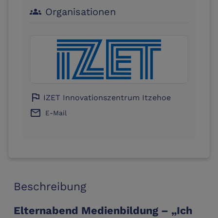
Organisationen
groups
flag
IZET Innovationszentrum Itzehoe
email
E-Mail
Beschreibung
Elternabend Medienbildung – „Ich