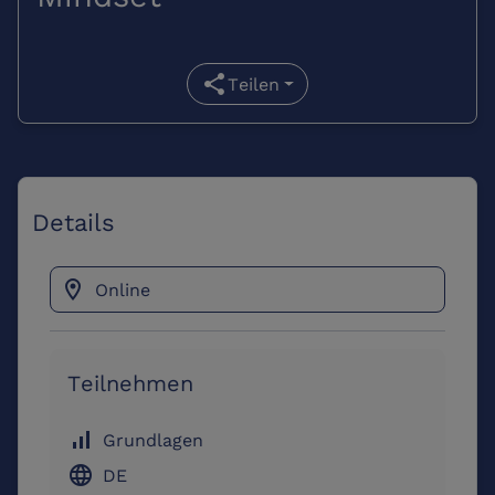
share
Teilen
Details
location_on
Online
Teilnehmen
signal_cellular_alt
Grundlagen
language
DE