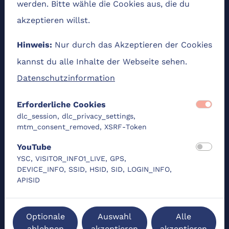
werden. Bitte wähle die Cookies aus, die du
Zu den Begriffen Entrepreneurship &
akzeptieren willst.
Entrepreneur/ Entrepreneurin
Relevante Stakeholder
Nur durch das Akzeptieren der Cookies
7 Mythen über Entrepreneurship
Hinweis:
Arten von Entrepreneurship und
kannst du alle Inhalte der Webseite sehen.
Entrepreneurs
Datenschutzinformation
Entrepreneurship als Methode
Reflexion
Erforderliche Cookies
Entrepreneurial Mindset – Ich hab' da 'ne
dlc_session, dlc_privacy_settings,
Idee
mtm_consent_removed, XSRF-Token
Einführung
Management vs. Entrepreneurship
YouTube
Wie gehe ich mit Unsicherheit um –
YSC, VISITOR_INFO1_LIVE, GPS,
Effectual Entrepreneur?
DEVICE_INFO, SSID, HSID, SID, LOGIN_INFO,
Reflexion zu den Aufgaben
APISID
Effectuation vs. Causation
Ich brauch' da 'ne Idee – und jetzt?
Optionale
Auswahl
Alle
Team- oder Einzelgründung
ablehnen
akzeptieren
akzeptieren