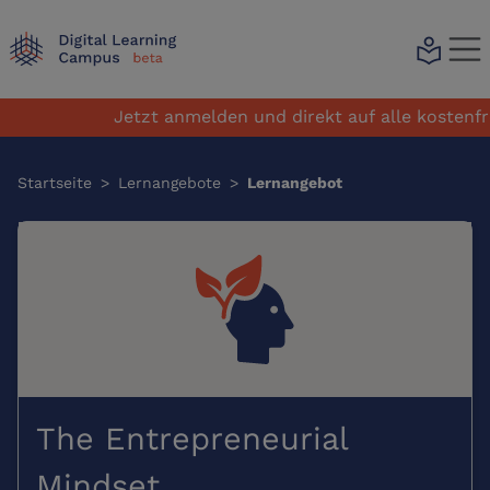
local_library
Jetzt anmelden und direkt auf alle kostenfre
Startseite
>
Lernangebote
>
Lernangebot
The Entrepreneurial
Mindset