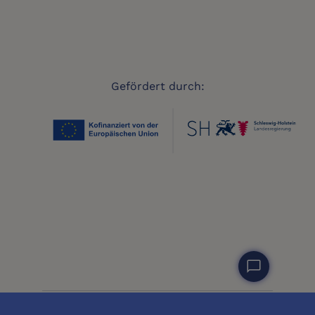
Gefördert durch:
chat_bubble