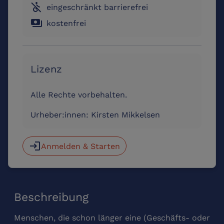
not_accessible
eingeschränkt barrierefrei
payments
kostenfrei
Lizenz
Alle Rechte vorbehalten.
Urheber:innen:
Kirsten Mikkelsen
login
Anmelden & Starten
Beschreibung
Menschen, die schon länger eine (Geschäfts- oder