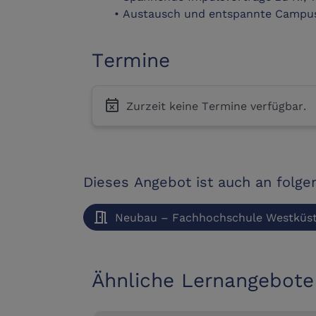
• Austausch und entspannte Camp
Termine
event_busy
Zurzeit keine Termine verfügbar.
Dieses Angebot ist auch an folg
meeting_room
Neubau – Fachhochschule Westküs
Ähnliche Lernangebote