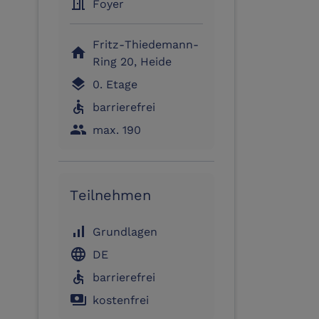
meeting_room
Foyer
Fritz-Thiedemann-
home
Ring 20, Heide
layers
0. Etage
accessible
barrierefrei
people
max. 190
Teilnehmen
signal_cellular_alt
Grundlagen
language
DE
accessible
barrierefrei
payments
kostenfrei