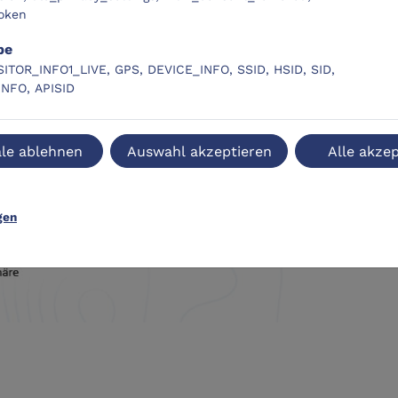
oken
be
SITOR_INFO1_LIVE, GPS, DEVICE_INFO, SSID, HSID, SID,
INFO, APISID
le ablehnen
Auswahl akzeptieren
Alle akzep
gen