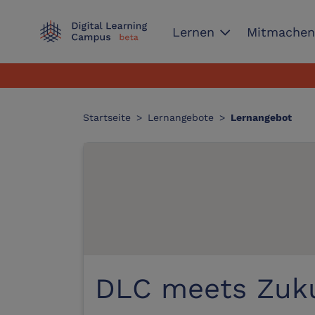
expand_more
Lernen
Mitmache
Startseite
>
Lernangebote
>
Lernangebot
DLC meets Zuk