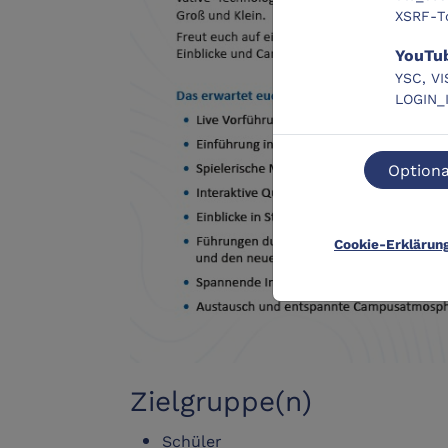
XSRF-T
YouTu
YSC, VI
LOGIN_
Optiona
Cookie-Erklärun
Zielgruppe(n)
Schüler