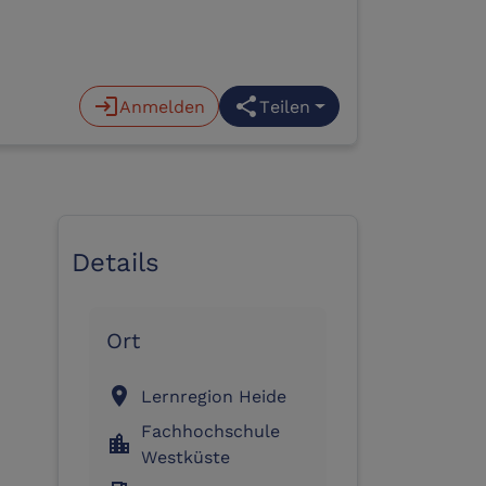
login
Anmelden
share
Teilen
Details
Ort
location_on
Lernregion Heide
Fachhochschule
location_city
Westküste