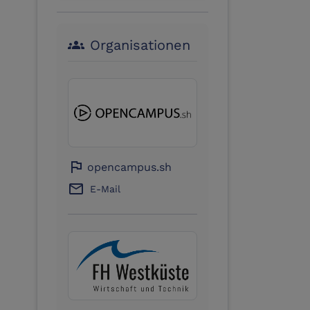
Organisationen
groups
flag
opencampus.sh
email
E-Mail