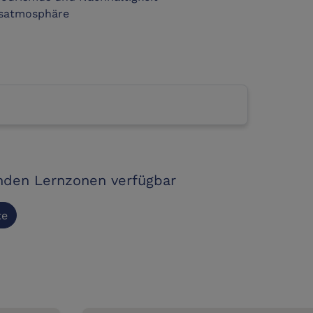
usatmosphäre
enden Lernzonen verfügbar
te