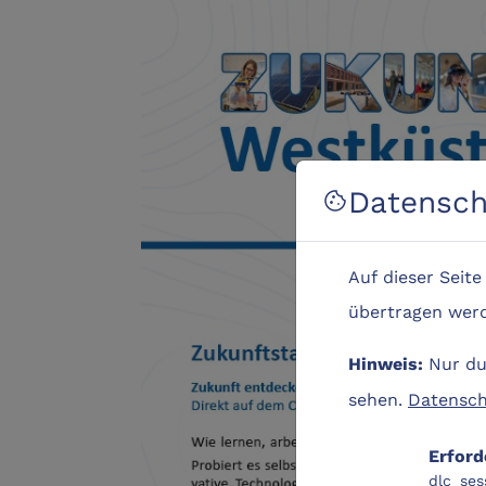
Datensch
cookie
Auf dieser Seit
übertragen werde
Nur dur
Hinweis:
sehen.
Datensch
Erford
dlc_ses