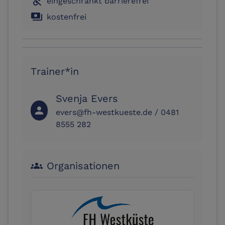
not_accessible
eingeschränkt barrierefrei
payments
kostenfrei
Trainer*in
Svenja Evers
person
evers@fh-westkueste.de / 0481
8555 282
Organisationen
groups