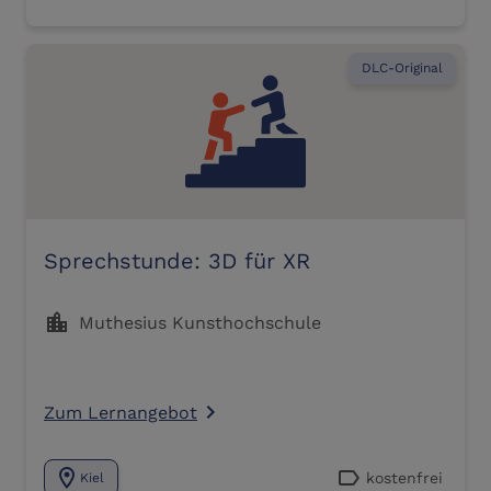
DLC-Original
Sprechstunde: 3D für XR
location_city
Muthesius Kunsthochschule
Zum Lernangebot
navigate_next
location_on
label
kostenfrei
Kiel