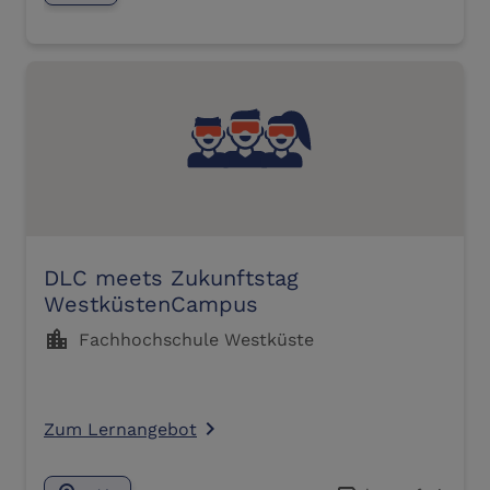
DLC meets Zukunftstag
WestküstenCampus
location_city
Fachhochschule Westküste
Zum Lernangebot
navigate_next