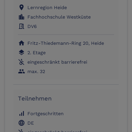
location_on
Lernregion Heide
location_city
Fachhochschule Westküste
meeting_room
DV6
home
Fritz-Thiedemann-Ring 20, Heide
layers
2. Etage
not_accessible
eingeschränkt barrierefrei
people
max. 32
Teilnehmen
signal_cellular_alt
Fortgeschritten
language
DE