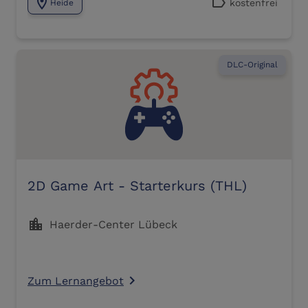
location_on
label
kostenfrei
Heide
DLC-Original
2D Game Art - Starterkurs (THL)
location_city
Haerder-Center Lübeck
Zum Lernangebot
navigate_next