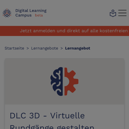
local_library
Jetzt anmelden und direkt auf alle kostenfreien Le
Startseite
>
Lernangebote
>
Lernangebot
DLC 3D - Virtuelle
Rundgänge gestalten