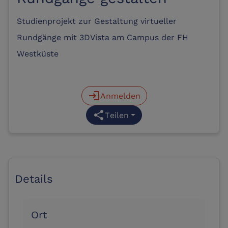
Studienprojekt zur Gestaltung virtueller
Rundgänge mit 3DVista am Campus der FH
Westküste
login
Anmelden
share
Teilen
Details
Ort