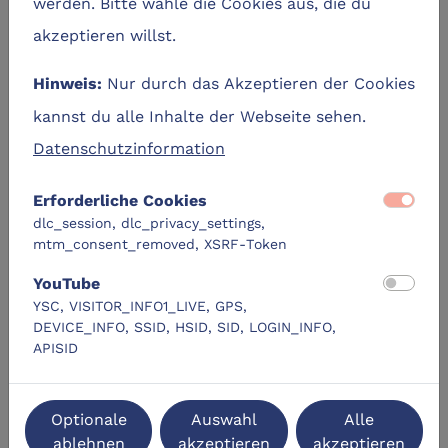
werden. Bitte wähle die Cookies aus, die du
virtuellen Rundgängen.
akzeptieren willst.
konzeptionieren und gestalten eigene
virtuelle Rundgänge in Kleingruppen mit der
Nur durch das Akzeptieren der Cookies
Hinweis:
Software 3DVista.
kannst du alle Inhalte der Webseite sehen.
setzen Grundlagenwissen zum Thema
Barrierefreiheit im virtuellen Raum um.
Datenschutzinformation
reflektieren und überarbeiten ihre Ergebnisse
anhand von Feedback.
Erforderliche Cookies
präsentieren ihre virtuellen Rundgänge.
dlc_session, dlc_privacy_settings,
mtm_consent_removed, XSRF-Token
Termine
YouTube
YSC, VISITOR_INFO1_LIVE, GPS,
DEVICE_INFO, SSID, HSID, SID, LOGIN_INFO,
event_busy
Zurzeit keine Termine verfügbar.
APISID
Optionale
Auswahl
Alle
Ähnliche Lernangebote
ablehnen
akzeptieren
akzeptieren