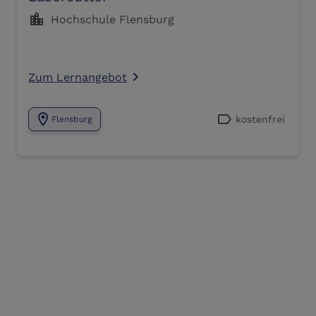
location_city
Hochschule Flensburg
Zum Lernangebot
navigate_next
location_on
label
kostenfrei
Flensburg