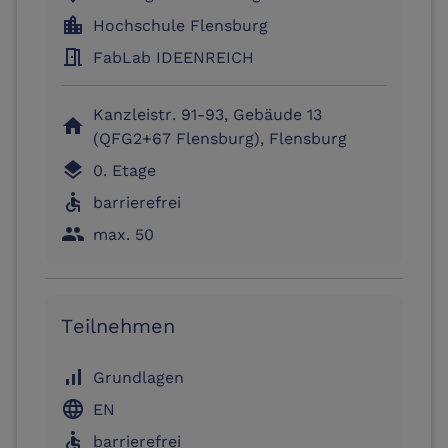
location_city
Hochschule Flensburg
meeting_room
FabLab IDEENREICH
Kanzleistr. 91-93, Gebäude 13
home
(QFG2+67 Flensburg), Flensburg
layers
0. Etage
accessible
barrierefrei
people
max. 50
Teilnehmen
signal_cellular_alt
Grundlagen
language
EN
accessible
barrierefrei