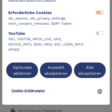
event_busy
Zurzeit keine Termine verfügbar.
Erforderliche Cookies
dlc_session, dlc_privacy_settings,
mtm_consent_removed, XSRF-Token
YouTube
Ähnliche Lernangebote
YSC, VISITOR_INFO1_LIVE, GPS,
DEVICE_INFO, SSID, HSID, SID, LOGIN_INFO,
APISID
DLC-Original
Optionale
Auswahl
Alle
ablehnen
akzeptieren
akzeptieren
language
Cookie-Erklärungen
Basics: Lasercutting
location_city
Hochschule Flensburg