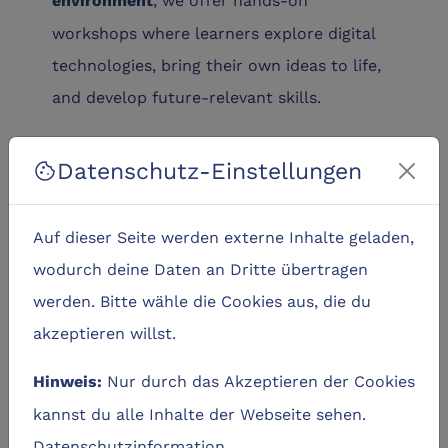
environment
workshops where learners explore digital
technologies, bring their own ideas to life,
and develop future-relevant skills.
Whether
students, teachers, or interested
Datenschutz-Einstellungen
cookie
— in our learning zone we
individuals
connect
,
,
making
computational thinking
Auf dieser Seite werden externe Inhalte geladen,
and
with creative
digital fabrication
wodurch deine Daten an Dritte übertragen
problem-solving. Together we shape
werden. Bitte wähle die Cookies aus, die du
innovations, discover new technologies, and
akzeptieren willst.
experience digitalisation first-hand.
Nur durch das Akzeptieren der Cookies
Hinweis:
kannst du alle Inhalte der Webseite sehen.
Termine
Datenschutzinformation