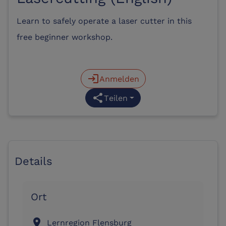
Learn to safely operate a laser cutter in this
free beginner workshop.
login
Anmelden
share
Teilen
Details
Ort
location_on
Lernregion Flensburg