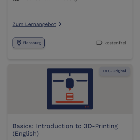
Zum Lernangebot
navigate_next
location_on
label
kostenfrei
Flensburg
DLC-Original
Basics: Introduction to 3D-Printing
(English)