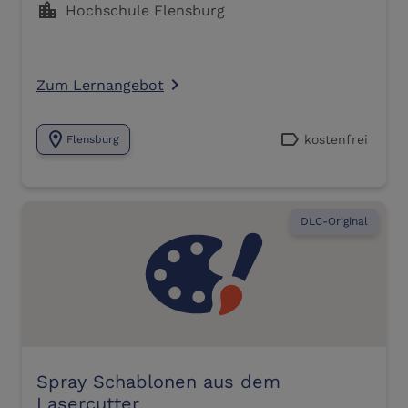
location_city
Hochschule Flensburg
Zum Lernangebot
navigate_next
location_on
label
kostenfrei
Flensburg
DLC-Original
Spray Schablonen aus dem
Lasercutter