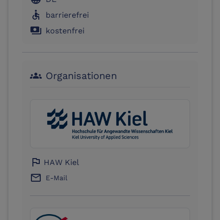
accessible
barrierefrei
payments
kostenfrei
Organisationen
groups
flag
HAW Kiel
email
E-Mail