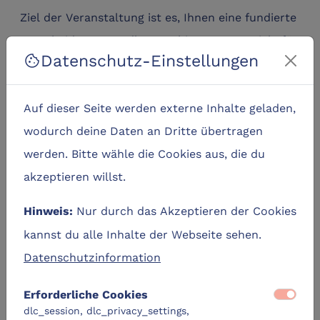
Ziel der Veranstaltung ist es, Ihnen eine fundierte
Entscheidungsgrundlage zu bieten, Potenziale für
Datenschutz-Einstellungen
cookie
Ihr Unternehmen zu identifizieren und erste
nächste Schritte abzuleiten.
Auf dieser Seite werden externe Inhalte geladen,
Referenten
wodurch deine Daten an Dritte übertragen
Erik Stölting & Phillip Schwarz (XRai Vision)
werden. Bitte wähle die Cookies aus, die du
akzeptieren willst.
Nur durch das Akzeptieren der Cookies
Hinweis:
kannst du alle Inhalte der Webseite sehen.
Datenschutzinformation
Erforderliche Cookies
dlc_session, dlc_privacy_settings,