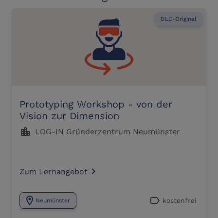
DLC-Original
Prototyping Workshop - von der
Vision zur Dimension
location_city
LOG-IN Gründerzentrum Neumünster
Zum Lernangebot
navigate_next
location_on
label
kostenfrei
Neumünster