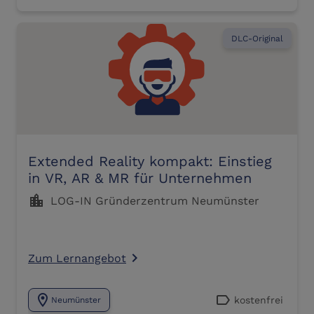
DLC-Original
Extended Reality kompakt: Einstieg
in VR, AR & MR für Unternehmen
location_city
LOG-IN Gründerzentrum Neumünster
Zum Lernangebot
navigate_next
location_on
label
kostenfrei
Neumünster