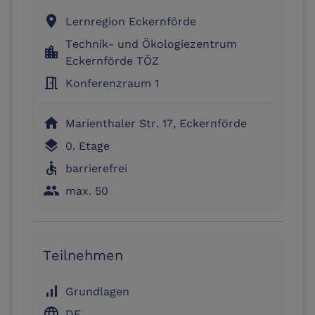
location_on
Lernregion Eckernförde
Technik- und Ökologiezentrum
location_city
Eckernförde TÖZ
meeting_room
Konferenzraum 1
home
Marienthaler Str. 17, Eckernförde
layers
0. Etage
accessible
barrierefrei
people
max. 50
Teilnehmen
signal_cellular_alt
Grundlagen
language
DE