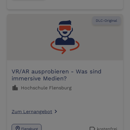
DLC-Original
VR/AR ausprobieren - Was sind
immersive Medien?
location_city
Hochschule Flensburg
Zum Lernangebot
navigate_next
location_on
label
kostenfrei
Flensburg