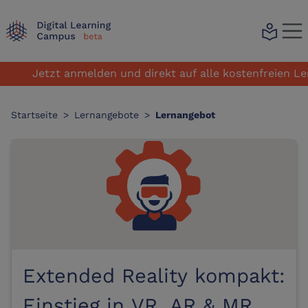
local_library
Jetzt anmelden und direkt auf alle kostenfreien Lernan
Startseite
>
Lernangebote
>
Lernangebot
Extended Reality kompakt:
Einstieg in VR, AR & MR