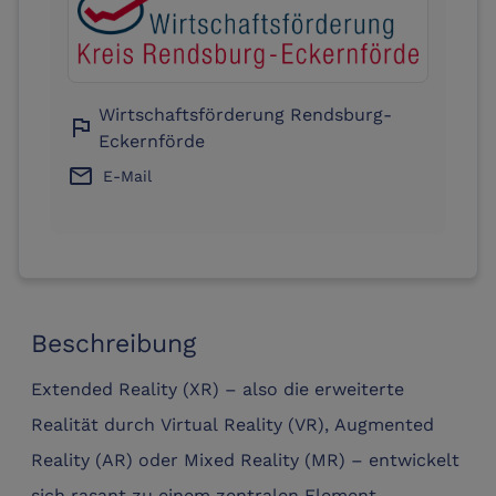
Wirtschaftsförderung Rendsburg-
flag
Eckernförde
email
E-Mail
Beschreibung
Extended Reality (XR) – also die erweiterte
Realität durch Virtual Reality (VR), Augmented
Reality (AR) oder Mixed Reality (MR) – entwickelt
sich rasant zu einem zentralen Element