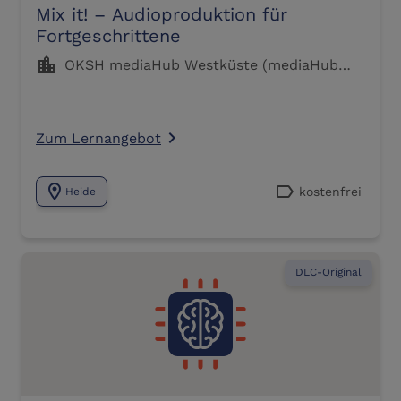
Mix it! – Audioproduktion für
Fortgeschrittene
location_city
OKSH mediaHub Westküste (mediaHub
Westküste)
Zum Lernangebot
navigate_next
location_on
label
kostenfrei
Heide
DLC-Original