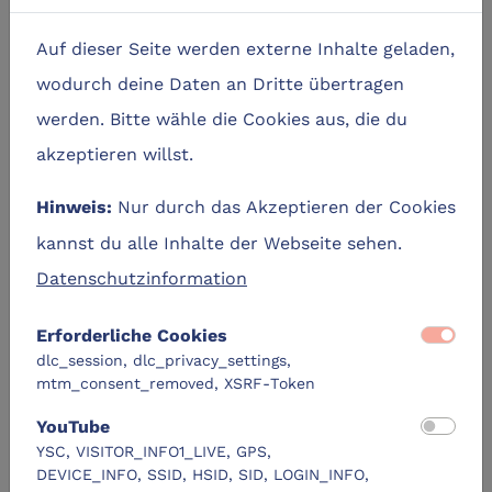
Auf dieser Seite werden externe Inhalte geladen,
Zielgruppe(n)
wodurch deine Daten an Dritte übertragen
werden. Bitte wähle die Cookies aus, die du
Das Seminar richtet sich sowohl an Einsteiger, die
akzeptieren willst.
gerade erst anfangen sich mit dem Thema
Musikproduktion zu beschäftigen, als auch an
Nur durch das Akzeptieren der Cookies
Hinweis:
bereits Fortgeschrittene, die ihre Kenntnisse auf
kannst du alle Inhalte der Webseite sehen.
diesem Gebiet noch erweitern möchten
Datenschutzinformation
Lernziele
Erforderliche Cookies
dlc_session, dlc_privacy_settings,
Wissen zur modernen Musikproduktion
mtm_consent_removed, XSRF-Token
Wissen zur nötigen Hardware und Software
Einführung in die DAW (Digitale Audio
YouTube
Workstation) Ableton
YSC, VISITOR_INFO1_LIVE, GPS,
Kenntnissvermittlung zur Aufnahme und
DEVICE_INFO, SSID, HSID, SID, LOGIN_INFO,