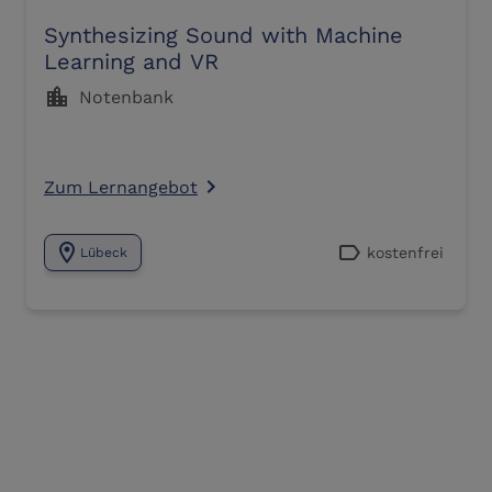
Synthesizing Sound with Machine
Learning and VR
location_city
Notenbank
Zum Lernangebot
navigate_next
location_on
label
kostenfrei
Lübeck