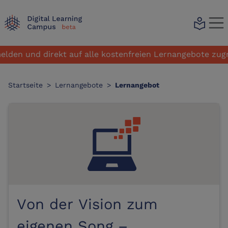
local_library
den und direkt auf alle kostenfreien Lernangebote zugrei
Startseite
>
Lernangebote
>
Lernangebot
Von der Vision zum
eigenen Song –