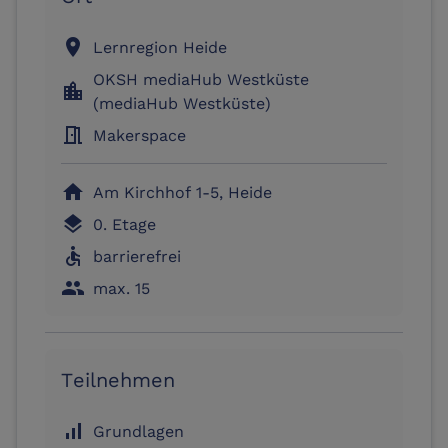
location_on
Lernregion Heide
OKSH mediaHub Westküste
location_city
(mediaHub Westküste)
meeting_room
Makerspace
home
Am Kirchhof 1-5, Heide
layers
0. Etage
accessible
barrierefrei
people
max. 15
Teilnehmen
signal_cellular_alt
Grundlagen