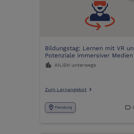
Bildungstag: Lernen mit VR u
Potenziale immersiver Medien
Unterricht
location_city
AILiSH unterwegs
Zum Lernangebot
navigate_next
location_on
label
Flensburg