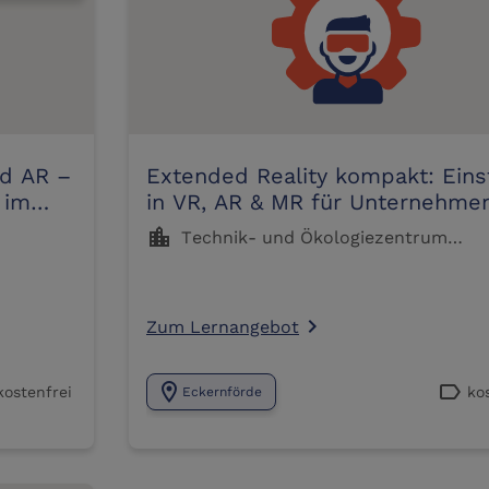
nd AR –
Extended Reality kompakt: Eins
 im
in VR, AR & MR für Unternehme
location_city
Technik- und Ökologiezentrum
Eckernförde TÖZ
Zum Lernangebot
navigate_next
location_on
label
kostenfrei
ko
Eckernförde