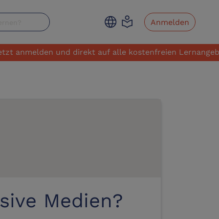
language
local_library
Anmelden
melden und direkt auf alle kostenfreien Lernangebote zu
sive Medien?