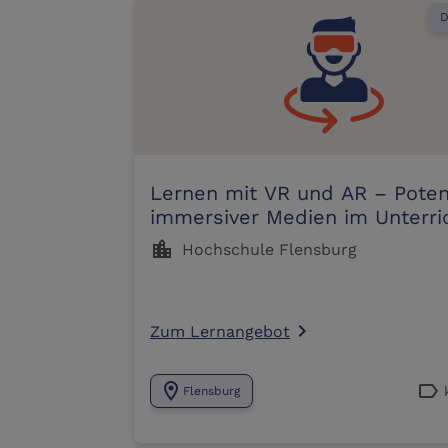
D
Lernen mit VR und AR – Poten
immersiver Medien im Unterri
location_city
Hochschule Flensburg
Zum Lernangebot
navigate_next
location_on
label
Flensburg