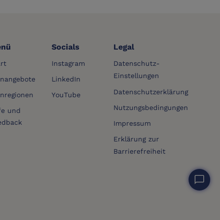
nü
Socials
Legal
rt
Instagram
Datenschutz-
Einstellungen
rnangebote
LinkedIn
Datenschutzerklärung
rnregionen
YouTube
Nutzungsbedingungen
fe und
edback
Impressum
Erklärung zur
Barrierefreiheit
chat_bubble