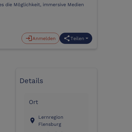
es die Möglichkeit, immersive Medien
login
Anmelden
share
Teilen
Details
Ort
Lernregion
location_on
Flensburg