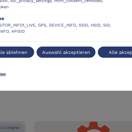
sion, dlc_privacy_settings, mtm_consent_removed,
oken
be
SITOR_INFO1_LIVE, GPS, DEVICE_INFO, SSID, HSID, SID,
INFO, APISID
le ablehnen
Auswahl akzeptieren
Alle akzep
gen
LC-Original