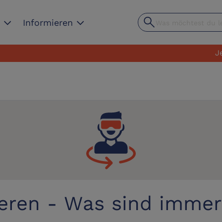
search
expand_more
expand_more
n
Informieren
Jetzt an
eren - Was sind immer