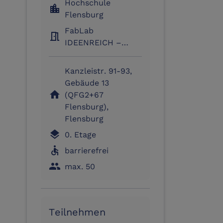
Hochschule
location_city
Flensburg
FabLab
meeting_room
IDEENREICH –
IMUX Corner
Kanzleistr. 91-93,
Gebäude 13
home
(QFG2+67
Flensburg),
Flensburg
layers
0. Etage
accessible
barrierefrei
people
max. 50
Teilnehmen