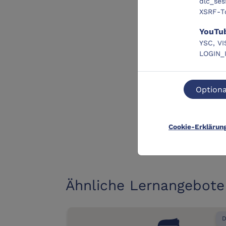
dlc_ses
XSRF-T
YouTu
YSC, VI
LOGIN_
Optiona
Cookie-Erklärun
Ähnliche Lernangebote
D