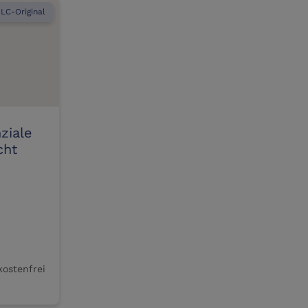
LC-Original
ziale
cht
kostenfrei