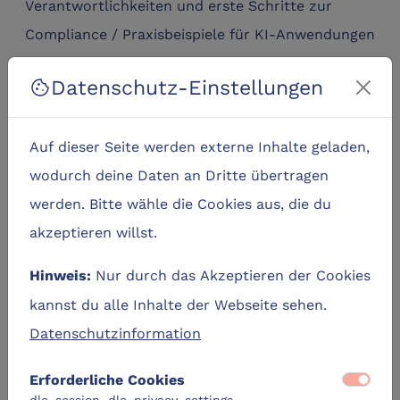
Verantwortlichkeiten und erste Schritte zur
Compliance / Praxisbeispiele für KI-Anwendungen
im KMU-Kontext
Datenschutz-Einstellungen
cookie
Modul 2: KI verstehen – Grundlagen und
Auf dieser Seite werden externe Inhalte geladen,
Anwendungen
wodurch deine Daten an Dritte übertragen
Donnerstag 29.01.2026 · 10:00–12:00 Uhr · CAT,
werden. Bitte wähle die Cookies aus, die du
Meldorf
akzeptieren willst.
Referent:
Prof.
Dr.
Dirk Johannßen (
Professor für
Künstliche Intelligenz in der Mensch-Maschine-
Nur durch das Akzeptieren der Cookies
Hinweis:
Interaktion)
kannst du alle Inhalte der Webseite sehen.
Einführung in KI, Machine Learning und
Datenschutzinformation
Generative KI / Überblick über aktuelle Tools und
Technologien
Erforderliche Cookies