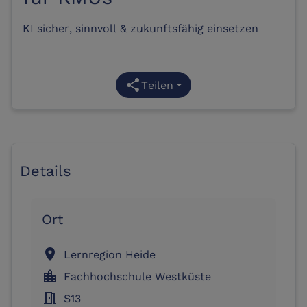
KI sicher, sinnvoll & zukunftsfähig einsetzen
share
Teilen
Details
Ort
location_on
Lernregion Heide
location_city
Fachhochschule Westküste
meeting_room
S13