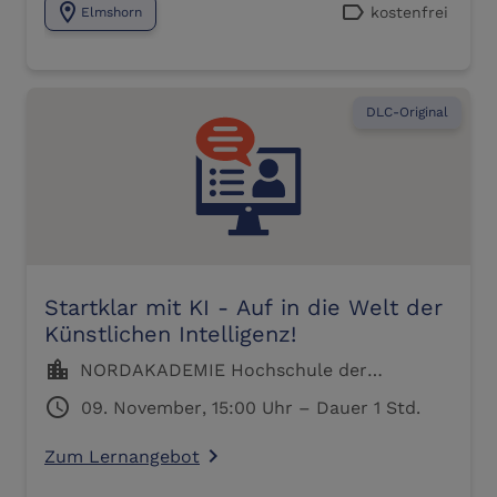
location_on
label
kostenfrei
Elmshorn
DLC-Original
Startklar mit KI - Auf in die Welt der
Künstlichen Intelligenz!
location_city
NORDAKADEMIE Hochschule der
Wirtschaft, Elmshorn
schedule
09. November, 15:00 Uhr – Dauer 1 Std.
Zum Lernangebot
navigate_next