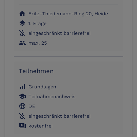
home
Fritz-Thiedemann-Ring 20, Heide
layers
1. Etage
not_accessible
eingeschränkt barrierefrei
people
max. 25
Teilnehmen
signal_cellular_alt
Grundlagen
school
Teilnahmenachweis
language
DE
not_accessible
eingeschränkt barrierefrei
payments
kostenfrei