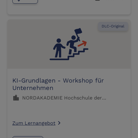
DLC-Original
KI-Grundlagen - Workshop für
Unternehmen
location_city
NORDAKADEMIE Hochschule der
Wirtschaft Elmshorn
Zum Lernangebot
navigate_next