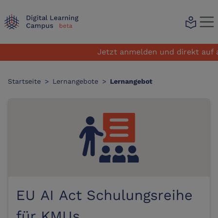
local_library
Jetzt anmelden und direkt auf alle 
Startseite
>
Lernangebote
>
Lernangebot
EU AI Act Schulungsreihe
für KMUs