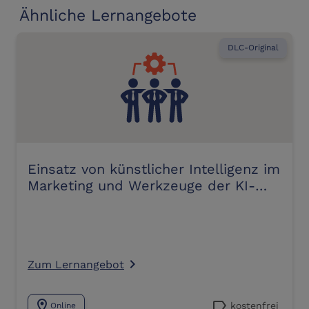
Ähnliche Lernangebote
DLC-Original
Einsatz von künstlicher Intelligenz im
Marketing und Werkzeuge der KI-
Analyse
Zum Lernangebot
navigate_next
location_on
label
kostenfrei
Online