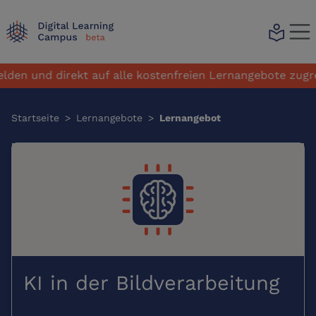
local_library
en und direkt auf alle kostenfreien Lernangebote zugreif
Startseite
>
Lernangebote
>
Lernangebot
KI in der Bildverarbeitung