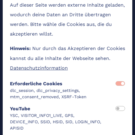
Auf dieser Seite werden externe Inhalte geladen,
Grundkonzepte maschinellen Lernens
wodurch deine Daten an Dritte übertragen
werden. Bitte wähle die Cookies aus, die du
Einführung
Entscheidungsfindung und Klassifikation
akzeptieren willst.
Objekte und Merkmale
Der Merkmalsraum
Nur durch das Akzeptieren der Cookies
Hinweis:
Lernen auf Merkmalen
kannst du alle Inhalte der Webseite sehen.
Relevanz von Merkmalsbeschreibung
Datenschutzinformation
Maschinelles Lernen auf Bildern
Erforderliche Cookies
Einführung
dlc_session, dlc_privacy_settings,
Neuronale Netze
mtm_consent_removed, XSRF-Token
Convolutional Neural Networks (CNN)
YouTube
Anwendungen und praktische Aspekte
YSC, VISITOR_INFO1_LIVE, GPS,
DEVICE_INFO, SSID, HSID, SID, LOGIN_INFO,
Anwendungen von Bildklassifikation
APISID