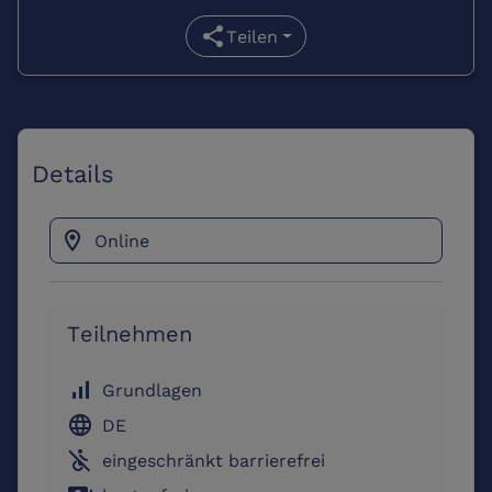
share
Teilen
Details
location_on
Online
Teilnehmen
signal_cellular_alt
Grundlagen
language
DE
not_accessible
eingeschränkt barrierefrei