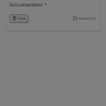
Zum Lernangebot
navigate_next
location_on
label
kostenfrei
Heide