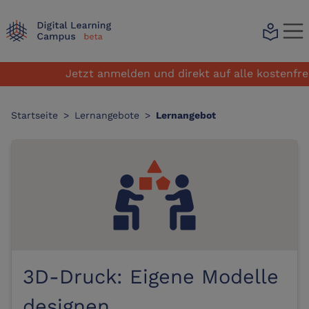
local_library
Jetzt anmelden und direkt auf alle kostenfreie
Startseite
>
Lernangebote
>
Lernangebot
3D-Druck: Eigene Modelle
designen