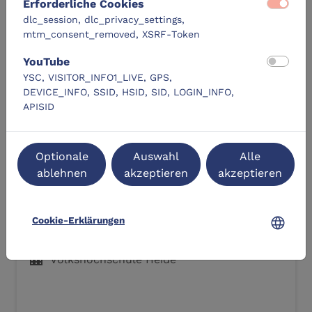
Erforderliche Cookies
dlc_session, dlc_privacy_settings,
mtm_consent_removed, XSRF-Token
Ähnliche Lernangebote
YouTube
YSC, VISITOR_INFO1_LIVE, GPS,
DEVICE_INFO, SSID, HSID, SID, LOGIN_INFO,
DLC-Original
APISID
Optionale
Auswahl
Alle
ablehnen
akzeptieren
akzeptieren
3D-Druck: Eigene Modelle designen
language
Cookie-Erklärungen
location_city
Volkshochschule Heide