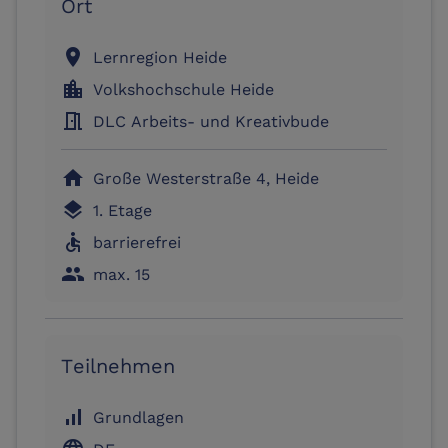
Ort
location_on
Lernregion Heide
location_city
Volkshochschule Heide
meeting_room
DLC Arbeits- und Kreativbude
home
Große Westerstraße 4, Heide
layers
1. Etage
accessible
barrierefrei
people
max. 15
Teilnehmen
signal_cellular_alt
Grundlagen