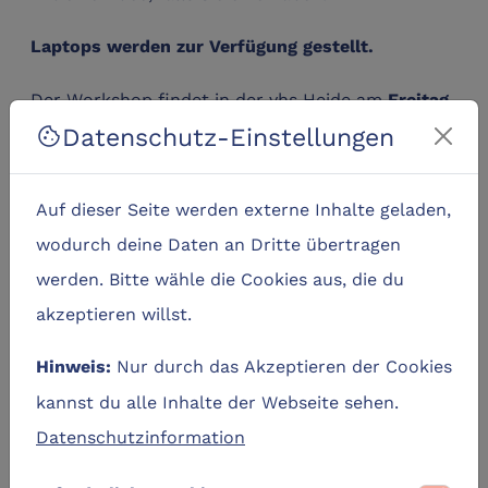
Laptops werden zur Verfügung gestellt.
Der Workshop findet in der vhs Heide am
,
Freitag
Datenschutz-Einstellungen
cookie
, in der Zeit von
06.03.2026
17:00 bis 19:15 Uhr
statt.
Auf dieser Seite werden externe Inhalte geladen,
Anmeldungen gerne direkt unter diesem Link:
wodurch deine Daten an Dritte übertragen
https://vhs.heide.de/programm/kursansicht/2110-
werden. Bitte wähle die Cookies aus, die du
3d-druck-eigene-modelle-designen-476-c-
akzeptieren willst.
1949131.html
Nur durch das Akzeptieren der Cookies
Hinweis:
Termine
kannst du alle Inhalte der Webseite sehen.
Datenschutzinformation
event_busy
Zurzeit keine Termine verfügbar.