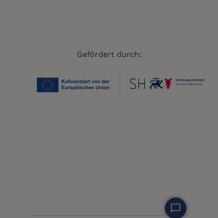
Gefördert durch:
chat_bubble