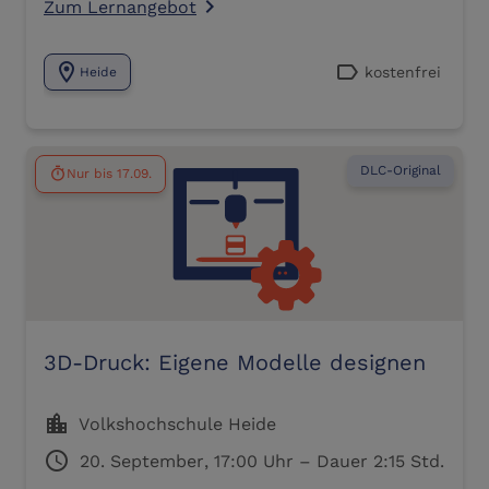
Zum Lernangebot
navigate_next
location_on
label
kostenfrei
Heide
DLC-Original
Nur bis 17.09.
timer
3D-Druck: Eigene Modelle designen
location_city
Volkshochschule Heide
schedule
20. September, 17:00 Uhr – Dauer 2:15 Std.