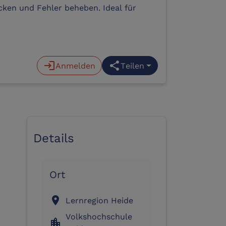
ucken und Fehler beheben. Ideal für
login
Anmelden
share
Teilen
Details
Ort
location_on
Lernregion Heide
Volkshochschule
location_city