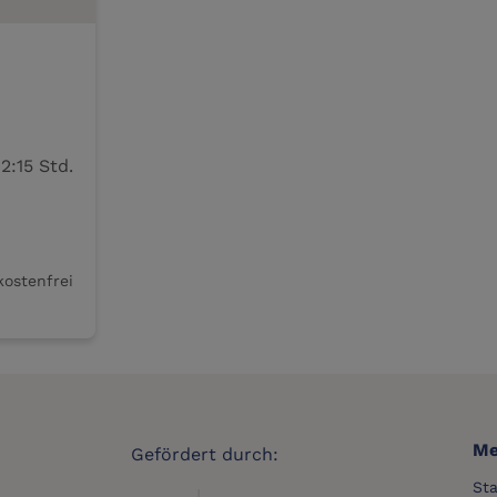
m
18. September, 17:00 Uhr – Dauer 2:15 Std.
kostenfrei
Me
Gefördert durch:
Sta