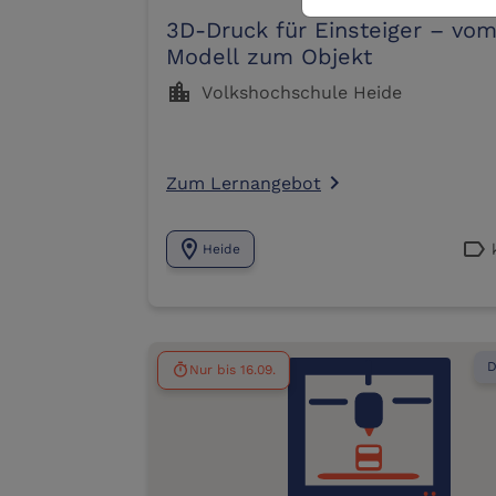
3D-Druck für Einsteiger – vo
Modell zum Objekt
location_city
Volkshochschule Heide
Zum Lernangebot
navigate_next
location_on
label
Heide
D
Nur bis 16.09.
timer