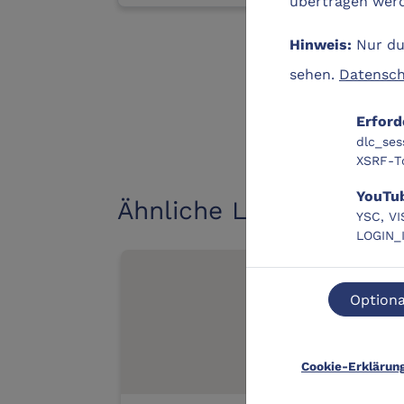
übertragen werde
Nur dur
Hinweis:
sehen.
Datensch
Erford
dlc_ses
XSRF-T
YouTu
Ähnliche Lernangebote
YSC, VI
LOGIN_
D
Optiona
Cookie-Erklärun