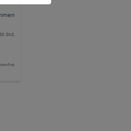
ehmen
mber, 15:00 Uhr – Dauer 1:30 Std.
stenfrei