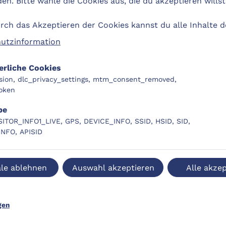
n. Bitte wähle die Cookies aus, die du akzeptieren willst
ch das Akzeptieren der Cookies kannst du alle Inhalte 
utzinformation
erliche Cookies
sion, dlc_privacy_settings, mtm_consent_removed,
oken
be
SITOR_INFO1_LIVE, GPS, DEVICE_INFO, SSID, HSID, SID,
INFO, APISID
LC-Original
DLC
le ablehnen
Auswahl akzeptieren
Alle akzep
gen