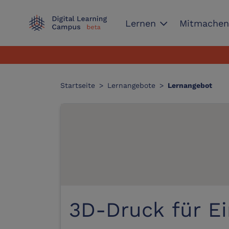
expand_more
Lernen
Mitmache
Startseite
>
Lernangebote
>
Lernangebot
3D-Druck für E