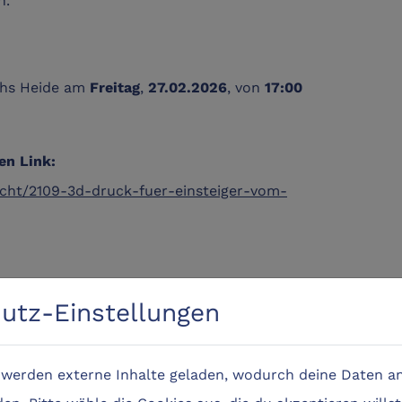
 vhs Heide am
,
, von
Freitag
27.02.2026
17:00
en Link:
icht/2109-3d-druck-fuer-einsteiger-vom-
utz-Einstellungen
e werden externe Inhalte geladen, wodurch deine Daten an