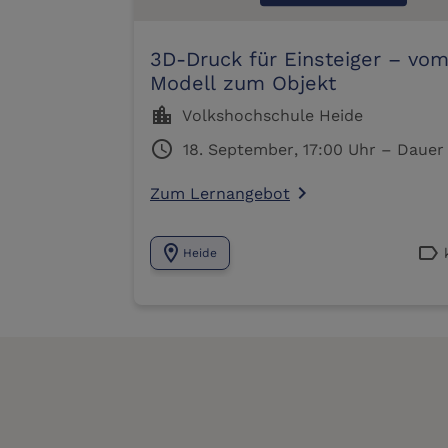
3D-Druck für Einsteiger – vo
Modell zum Objekt
location_city
Volkshochschule Heide
schedule
Zum Lernangebot
navigate_next
location_on
label
Heide