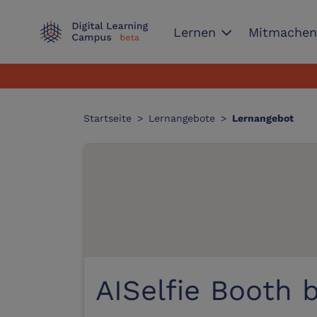
expand_more
Lernen
Mitmache
Startseite
>
Lernangebote
>
Lernangebot
AISelfie Booth 