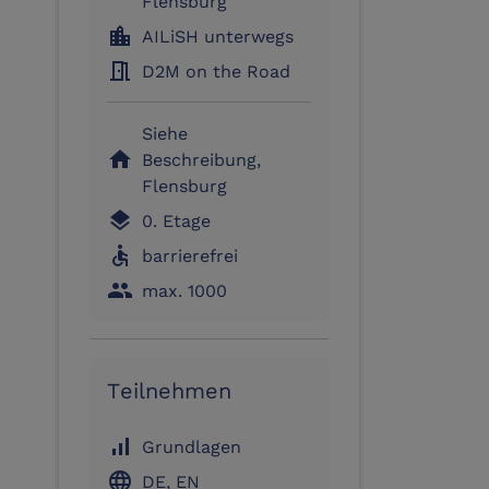
Flensburg
location_city
AILiSH unterwegs
meeting_room
D2M on the Road
Siehe
home
Beschreibung,
Flensburg
layers
0. Etage
accessible
barrierefrei
people
max. 1000
Teilnehmen
signal_cellular_alt
Grundlagen
language
DE, EN