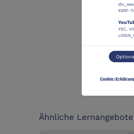
dlc_ses
XSRF-T
YouTu
YSC, VI
LOGIN_
Optiona
Cookie-Erklärun
Ähnliche Lernangebote