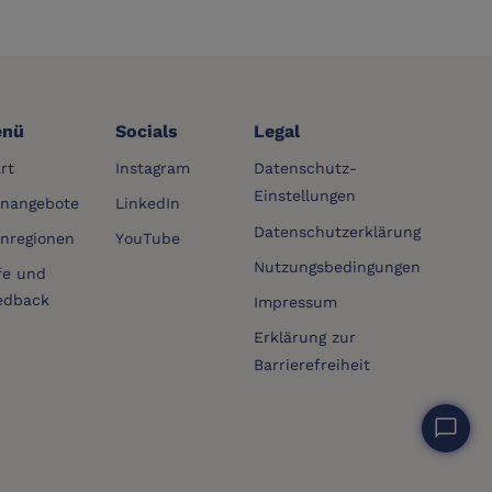
nü
Socials
Legal
rt
Instagram
Datenschutz-
Einstellungen
rnangebote
LinkedIn
Datenschutzerklärung
rnregionen
YouTube
Nutzungsbedingungen
fe und
edback
Impressum
Erklärung zur
Barrierefreiheit
chat_bubble