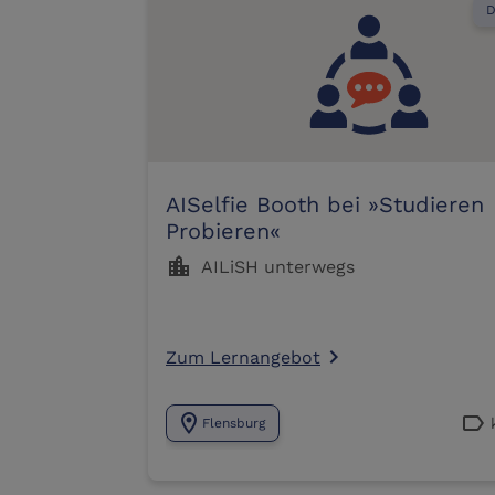
D
AISelfie Booth bei »Studieren
Probieren«
location_city
AILiSH unterwegs
Zum Lernangebot
navigate_next
location_on
label
Flensburg