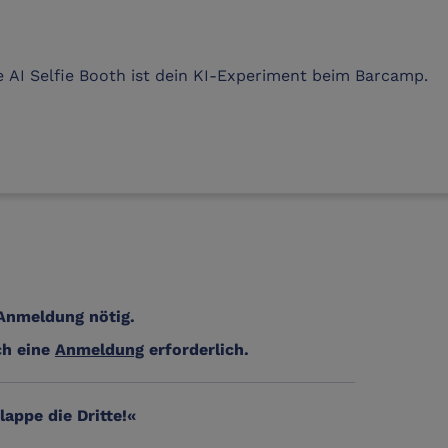
e AI Selfie Booth ist dein KI-Experiment beim Barcamp.
 Anmeldung
nötig.
ch eine
Anmeldung
erforderlich
.
appe die Dritte!«