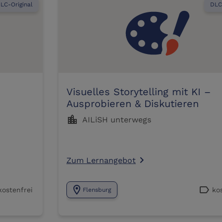
LC-Original
DLC
Visuelles Storytelling mit KI –
Ausprobieren & Diskutieren
location_city
AILiSH unterwegs
Zum Lernangebot
navigate_next
location_on
label
kostenfrei
ko
Flensburg