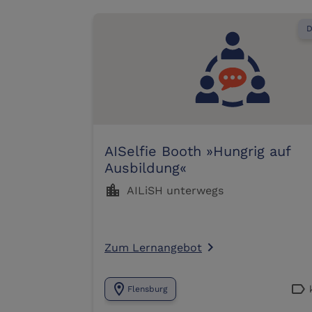
D
AISelfie Booth »Hungrig auf
Ausbildung«
location_city
AILiSH unterwegs
Zum Lernangebot
navigate_next
location_on
label
Flensburg