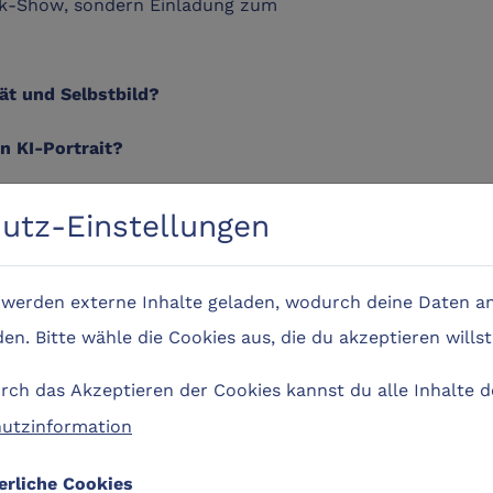
nik-Show, sondern Einladung zum
ät und Selbstbild?
in KI-Portrait?
talen Spiegel?
utz-Einstellungen
gn – ganz ohne Vorkenntnisse.
e werden externe Inhalte geladen, wodurch deine Daten an
n. Bitte wähle die Cookies aus, die du akzeptieren willst
ch das Akzeptieren der Cookies kannst du alle Inhalte 
utzinformation
erliche Cookies