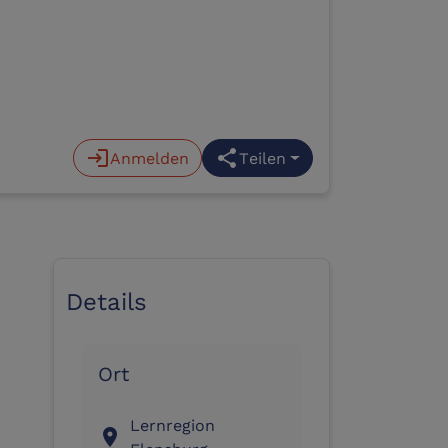
login
Anmelden
share
Teilen
Details
Ort
Lernregion
location_on