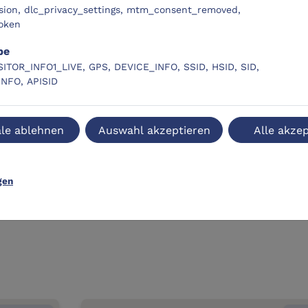
sion, dlc_privacy_settings, mtm_consent_removed,
oken
be
SITOR_INFO1_LIVE, GPS, DEVICE_INFO, SSID, HSID, SID,
INFO, APISID
le ablehnen
Auswahl akzeptieren
Alle akzep
gen