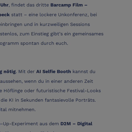
, findet das dritte
 Uhr
Barcamp Film –
statt – eine lockere Unkonferenz, bei
beck
inbringen und in kurzweiligen Sessions
ostenlos, zum Einstieg gibt’s ein gemeinsames
rogramm spontan durch euch.
. Mit der
kannst du
g nötig
AI Selfie Booth
 aussehen, wenn du in einer anderen Zeit
e Höflinge oder futuristische Festival-Looks
die KI in Sekunden fantasievolle Porträts.
ital mitnehmen.
Pop-Up-Experiment aus dem
D2M – Digital