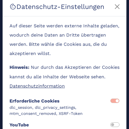
Datenschutz-Einstellungen
Einsatz von zahlreichen digitalen Hilfsmitteln, die
cookie
bezogen auf ihre Anwendungsmöglichkeiten und
Lizenzen vorgestellt werden, wird Sie dabei
Auf dieser Seite werden externe Inhalte geladen,
unterstützen.
wodurch deine Daten an Dritte übertragen
werden. Bitte wähle die Cookies aus, die du
Der Modulbaustein bietet eine flexible
akzeptieren willst.
Gestaltung, wobei der Zeitaufwand
zwischen 5
angesetzt ist.
und 10 Stunden
Nur durch das Akzeptieren der Cookies
Hinweis:
kannst du alle Inhalte der Webseite sehen.
Ob der Baustein alleine erarbeitet, intensiv
Datenschutzinformation
recherchiert oder sich vorbereitet wird - die
individuelle Herangehensweise beeinflusst die
Erforderliche Cookies
benötigte Zeit! Der Arbeitsprozess kann gut an
dlc_session, dlc_privacy_settings,
mtm_consent_removed, XSRF-Token
die eigenen Bedürfnisse angepasst werden.
YouTube