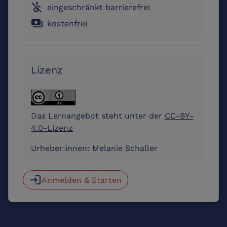
not_accessible
eingeschränkt barrierefrei
payments
kostenfrei
Lizenz
Das Lernangebot steht unter der
CC-BY-
4.0-Lizenz
Urheber:innen:
Melanie Schaller
login
Anmelden & Starten