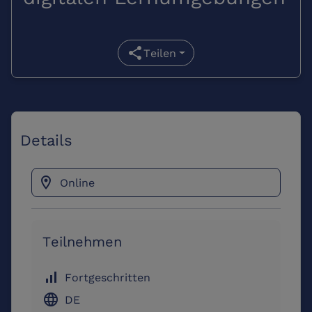
share
Teilen
Details
location_on
Online
Teilnehmen
signal_cellular_alt
Fortgeschritten
language
DE