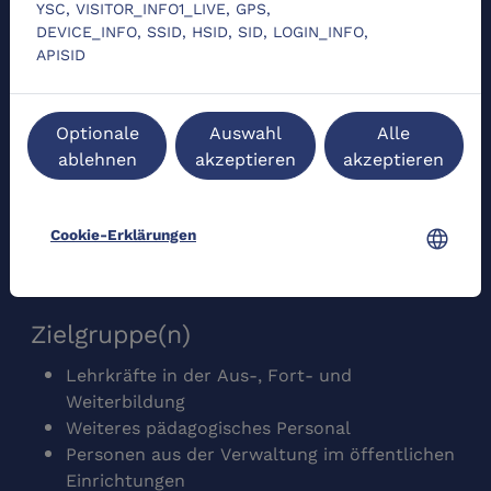
YSC, VISITOR_INFO1_LIVE, GPS,
DEVICE_INFO, SSID, HSID, SID, LOGIN_INFO,
Kursaufbau
APISID
Worum geht es?
Kurzinfos
Optionale
Auswahl
Alle
Nutzen im (päd.) Alltag
ablehnen
akzeptieren
akzeptieren
Hintergrund und Begriffe
Umsetzung in der Praxis
Auf einen Blick
language
Cookie-Erklärungen
Weiterführendes
Literatur
Zielgruppe(n)
Lehrkräfte in der Aus-, Fort- und
Weiterbildung
Weiteres pädagogisches Personal
Personen aus der Verwaltung im öffentlichen
Einrichtungen