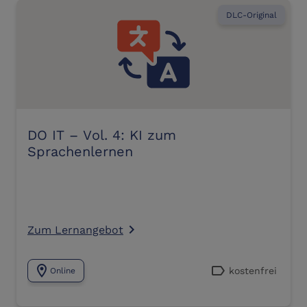
DLC-Original
DO IT – Vol. 4: KI zum
Sprachenlernen
Zum Lernangebot
navigate_next
location_on
label
kostenfrei
Online