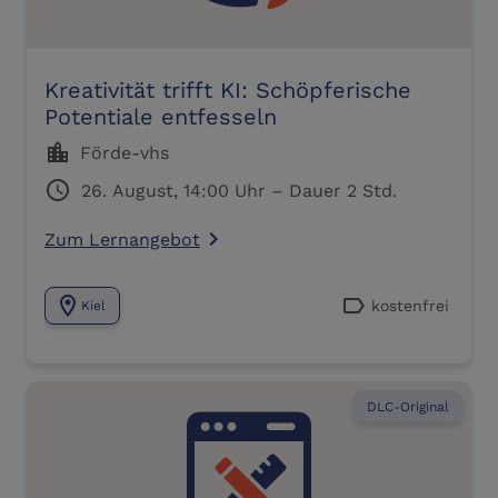
Kreativität trifft KI: Schöpferische
Potentiale entfesseln
location_city
Förde-vhs
schedule
26. August, 14:00 Uhr – Dauer 2 Std.
Zum Lernangebot
navigate_next
location_on
label
kostenfrei
Kiel
DLC-Original