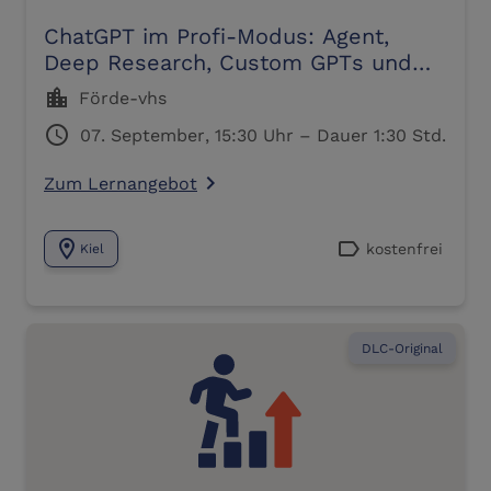
ChatGPT im Profi-Modus: Agent,
Deep Research, Custom GPTs und
mehr
location_city
Förde-vhs
schedule
07. September, 15:30 Uhr – Dauer 1:30 Std.
Zum Lernangebot
navigate_next
location_on
label
kostenfrei
Kiel
DLC-Original