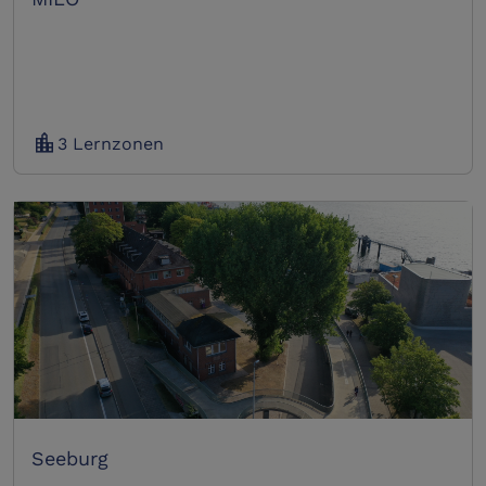
location_city
3 Lernzonen
Seeburg