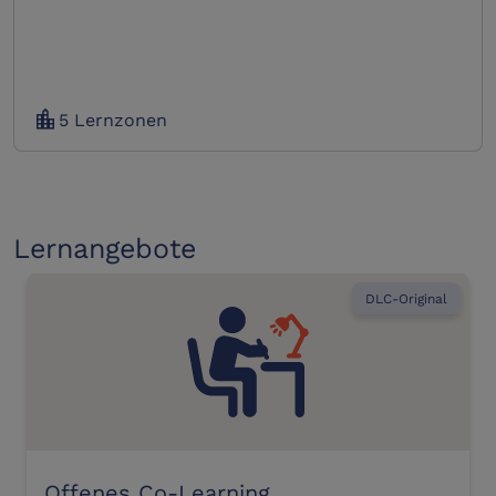
location_city
5 Lernzonen
Lernangebote
DLC-Original
Offenes Co-Learning