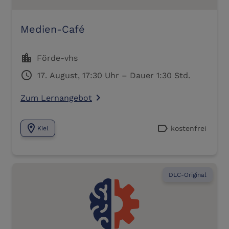
Medien-Café
location_city
Förde-vhs
schedule
17. August, 17:30 Uhr – Dauer 1:30 Std.
Zum Lernangebot
navigate_next
location_on
label
kostenfrei
Kiel
DLC-Original