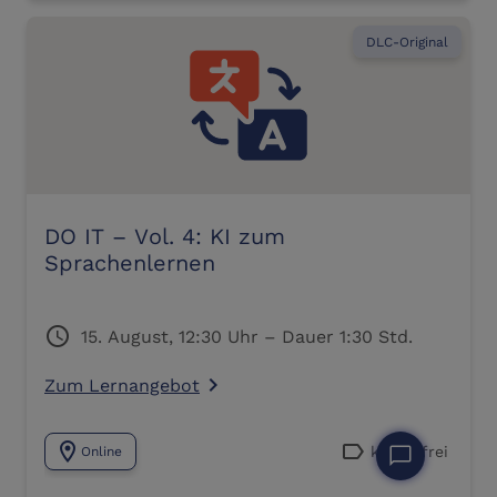
DLC-Original
DO IT – Vol. 4: KI zum
Sprachenlernen
schedule
15. August, 12:30 Uhr – Dauer 1:30 Std.
Zum Lernangebot
navigate_next
location_on
label
kostenfrei
chat_bubble
Online