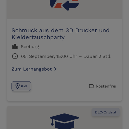
Schmuck aus dem 3D Drucker und
Kleidertauschparty
location_city
Seeburg
schedule
05. September, 15:00 Uhr – Dauer 2 Std.
Zum Lernangebot
navigate_next
location_on
label
kostenfrei
Kiel
DLC-Original