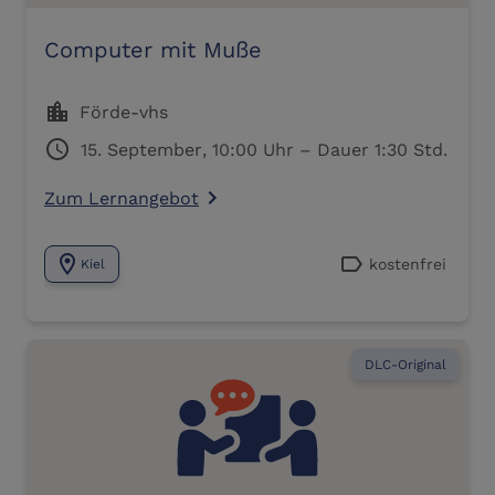
Computer mit Muße
location_city
Förde-vhs
schedule
15. September, 10:00 Uhr – Dauer 1:30 Std.
Zum Lernangebot
navigate_next
location_on
label
kostenfrei
Kiel
DLC-Original