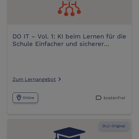
DO IT – Vol. 1: KI beim Lernen für die
Schule Einfacher und sicherer
Einstieg – mit vielen Praxistipps
Zum Lernangebot
navigate_next
location_on
label
kostenfrei
Online
DLC-Original