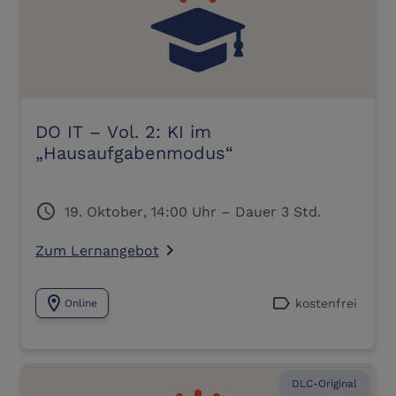
DO IT – Vol. 2: KI im
„Hausaufgabenmodus“
schedule
19. Oktober, 14:00 Uhr – Dauer 3 Std.
Zum Lernangebot
navigate_next
location_on
label
kostenfrei
Online
DLC-Original