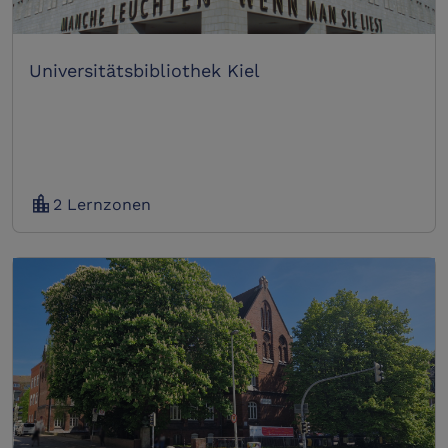
Universitätsbibliothek Kiel
location_city
2 Lernzonen