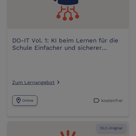
DO-IT Vol. 1: KI beim Lernen für die
Schule Einfacher und sicherer
Einstieg – mit vielen Praxistipps
Zum Lernangebot
navigate_next
location_on
label
kostenfrei
Online
DLC-Original