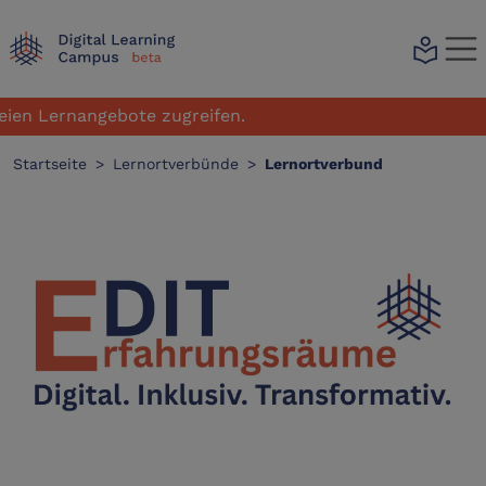
local_library
nangebote zugreifen.
Startseite
>
Lernortverbünde
>
Lernortverbund