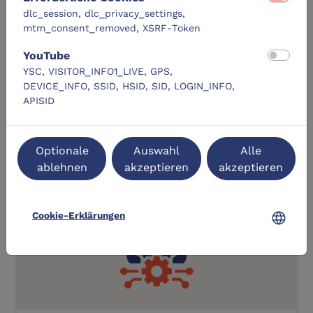
Vibe-Coden: Mit 0
dlc_session, dlc_privacy_settings,
Programmiererfahrung zur eigenen
mtm_consent_removed, XSRF-Token
Software
location_city
Förde-vhs
YouTube
YSC, VISITOR_INFO1_LIVE, GPS,
schedule
02. September, 14:30 Uhr – Dauer 1:30 Std.
DEVICE_INFO, SSID, HSID, SID, LOGIN_INFO,
APISID
Zum Lernangebot
navigate_next
location_on
label
Optionale
Auswahl
Alle
kostenfrei
Kiel
ablehnen
akzeptieren
akzeptieren
DLC-Original
language
Cookie-Erklärungen