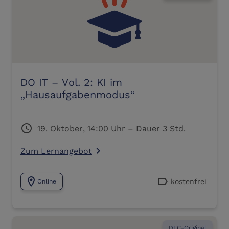
DO IT – Vol. 2: KI im
„Hausaufgabenmodus“
schedule
19. Oktober, 14:00 Uhr – Dauer 3 Std.
Zum Lernangebot
navigate_next
location_on
label
kostenfrei
Online
DLC-Original