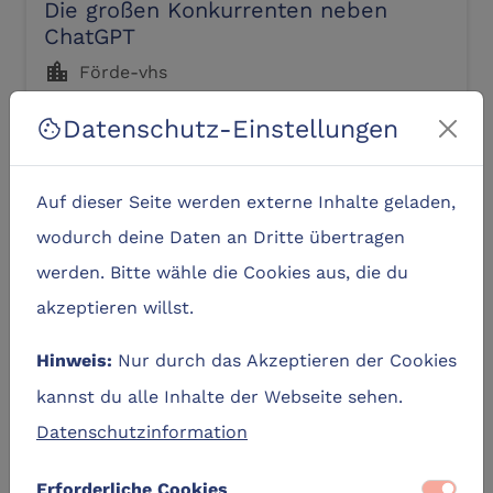
Die großen Konkurrenten neben
ChatGPT
location_city
Förde-vhs
schedule
16. September, 14:30 Uhr – Dauer 1:30 Std.
Datenschutz-Einstellungen
cookie
Zum Lernangebot
navigate_next
Auf dieser Seite werden externe Inhalte geladen,
location_on
label
kostenfrei
Kiel
wodurch deine Daten an Dritte übertragen
werden. Bitte wähle die Cookies aus, die du
akzeptieren willst.
DLC-Original
Nur durch das Akzeptieren der Cookies
Hinweis:
kannst du alle Inhalte der Webseite sehen.
Datenschutzinformation
Erforderliche Cookies