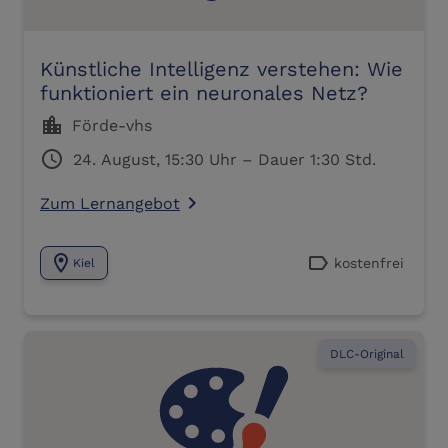
Künstliche Intelligenz verstehen: Wie
funktioniert ein neuronales Netz?
location_city
Förde-vhs
schedule
24. August, 15:30 Uhr – Dauer 1:30 Std.
Zum Lernangebot
navigate_next
location_on
label
kostenfrei
Kiel
DLC-Original