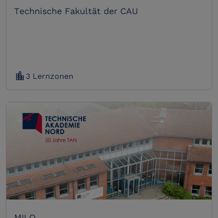
Technische Fakultät der CAU
location_city
3 Lernzonen
MILO