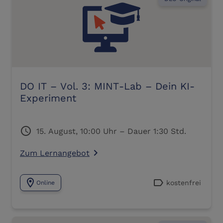
DO IT – Vol. 3: MINT-Lab – Dein KI-
Experiment
schedule
15. August, 10:00 Uhr – Dauer 1:30 Std.
Zum Lernangebot
navigate_next
location_on
label
kostenfrei
Online