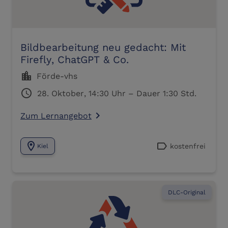
Bildbearbeitung neu gedacht: Mit
Firefly, ChatGPT & Co.
location_city
Förde-vhs
schedule
28. Oktober, 14:30 Uhr – Dauer 1:30 Std.
Zum Lernangebot
navigate_next
location_on
label
kostenfrei
Kiel
DLC-Original