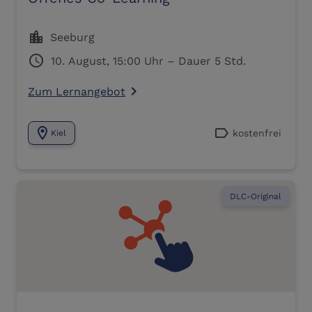
location_city
Seeburg
schedule
10. August, 15:00 Uhr – Dauer 5 Std.
Zum Lernangebot
navigate_next
location_on
label
kostenfrei
Kiel
DLC-Original