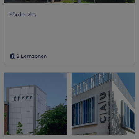
Förde-vhs
location_city
2 Lernzonen