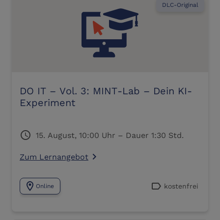
DLC-Original
DO IT – Vol. 3: MINT-Lab – Dein KI-
Experiment
schedule
15. August, 10:00 Uhr – Dauer 1:30 Std.
Zum Lernangebot
navigate_next
location_on
label
kostenfrei
Online