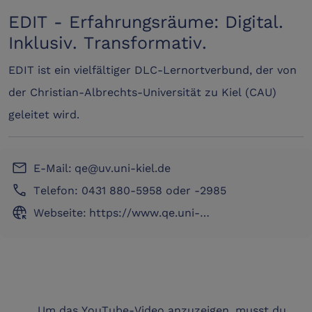
EDIT - Erfahrungsräume: Digital.
Inklusiv. Transformativ.
EDIT ist ein vielfältiger DLC-Lernortverbund, der von
der Christian-Albrechts-Universität zu Kiel (CAU)
geleitet wird.
email
E-Mail:
qe@uv.uni-kiel.de
phone
Telefon: 0431 880-5958 oder -2985
captive_portal
Webseite:
https://www.qe.uni-
kiel.de/de/projekte/dlc
Um das YouTube-Video anzuzeigen, musst du