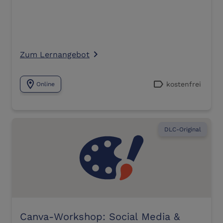
Zum Lernangebot
navigate_next
location_on
label
kostenfrei
Online
DLC-Original
Canva-Workshop: Social Media &