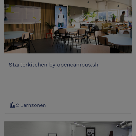
Starterkitchen by opencampus.sh
location_city
2 Lernzonen