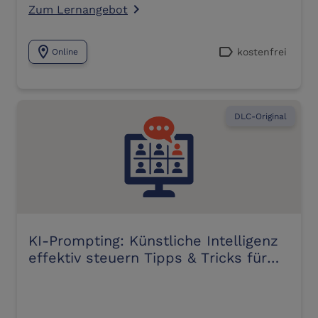
Zum Lernangebot
navigate_next
location_on
label
kostenfrei
Online
DLC-Original
KI-Prompting: Künstliche Intelligenz
effektiv steuern Tipps & Tricks für
bessere Prompts