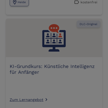
location_on
label
kostenfrei
Heide
DLC-Original
KI-Grundkurs: Künstliche Intelligenz
für Anfänger
Zum Lernangebot
navigate_next