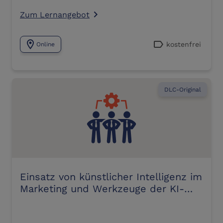
Zum Lernangebot
navigate_next
location_on
label
kostenfrei
Online
DLC-Original
Einsatz von künstlicher Intelligenz im
Marketing und Werkzeuge der KI-
Analyse