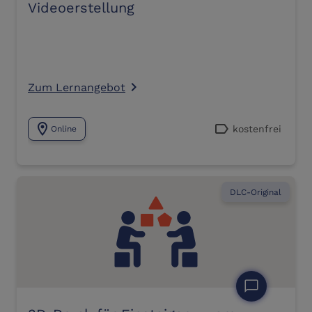
Videoerstellung
Zum Lernangebot
navigate_next
location_on
label
kostenfrei
Online
DLC-Original
chat_bubble