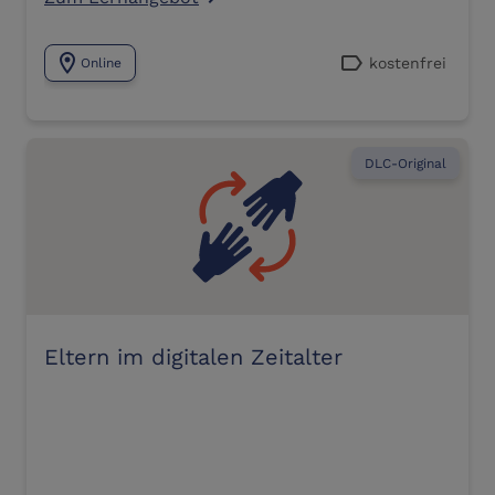
location_on
label
kostenfrei
Online
DLC-Original
Eltern im digitalen Zeitalter