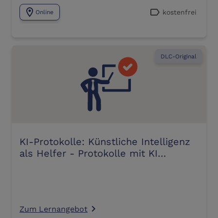
location_on
label
kostenfrei
Online
DLC-Original
KI-Protokolle: Künstliche Intelligenz
als Helfer - Protokolle mit KI
aufzeichnen und erstellen
Zum Lernangebot
navigate_next