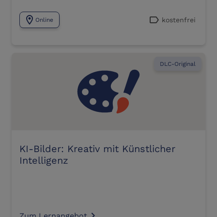
location_on
label
kostenfrei
Online
DLC-Original
KI-Bilder: Kreativ mit Künstlicher
Intelligenz
Zum Lernangebot
navigate_next