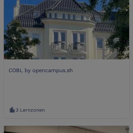
COBL by opencampus.sh
location_city
3 Lernzonen