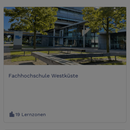
Fachhochschule Westküste
location_city
19 Lernzonen