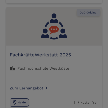
DLC-Original
FachkräfteWerkstatt 2025
location_city
Fachhochschule Westküste
Zum Lernangebot
navigate_next
location_on
label
kostenfrei
Heide