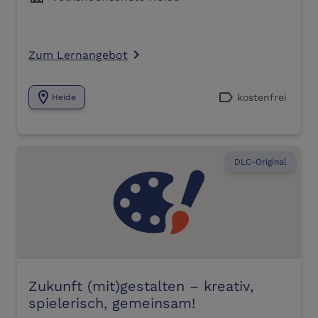
Zum Lernangebot
navigate_next
location_on
label
kostenfrei
Heide
DLC-Original
Zukunft (mit)gestalten – kreativ,
spielerisch, gemeinsam!