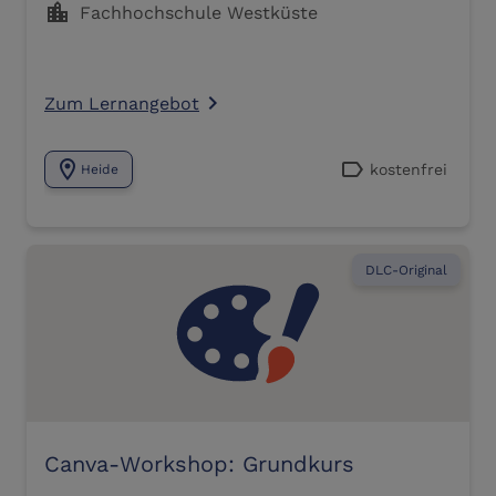
location_city
Fachhochschule Westküste
Zum Lernangebot
navigate_next
location_on
label
kostenfrei
Heide
DLC-Original
Canva-Workshop: Grundkurs