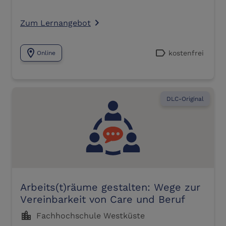
Zum Lernangebot
navigate_next
location_on
label
kostenfrei
Online
DLC-Original
Arbeits(t)räume gestalten: Wege zur
Vereinbarkeit von Care und Beruf
location_city
Fachhochschule Westküste