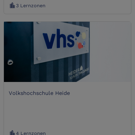
location_city
3 Lernzonen
Volkshochschule Heide
location_city
4 Lernzonen