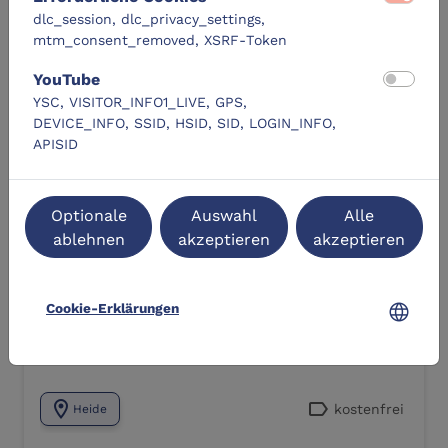
dlc_session, dlc_privacy_settings,
DLC-Original
mtm_consent_removed, XSRF-Token
YouTube
YSC, VISITOR_INFO1_LIVE, GPS,
DEVICE_INFO, SSID, HSID, SID, LOGIN_INFO,
APISID
Einführung in ChatGPT
Optionale
Auswahl
Alle
ablehnen
akzeptieren
akzeptieren
location_city
Volkshochschule Heide
language
Cookie-Erklärungen
Zum Lernangebot
navigate_next
location_on
label
kostenfrei
Heide