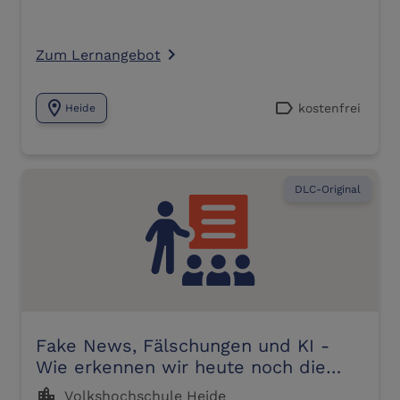
Zum Lernangebot
navigate_next
location_on
label
kostenfrei
Heide
DLC-Original
Fake News, Fälschungen und KI -
Wie erkennen wir heute noch die
Wahrheit?
location_city
Volkshochschule Heide