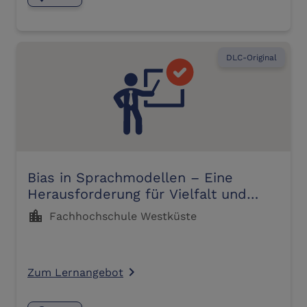
DLC-Original
Bias in Sprachmodellen – Eine
Herausforderung für Vielfalt und
Inklusion
location_city
Fachhochschule Westküste
Zum Lernangebot
navigate_next