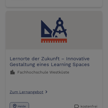
Lernorte der Zukunft – Innovative
Gestaltung eines Learning Spaces
location_city
Fachhochschule Westküste
Zum Lernangebot
navigate_next
location_on
label
kostenfrei
Heide